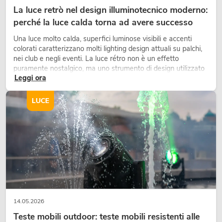
La luce retrò nel design illuminotecnico moderno:
perché la luce calda torna ad avere successo
Una luce molto calda, superfici luminose visibili e accenti
colorati caratterizzano molti lighting design attuali su palchi,
nei club e negli eventi. La luce rétro non è un effetto
puramente nostalgico, ma uno strumento di design utilizzato
Leggi ora
in modo consapevole: crea atmosfera, dona carattere alle
scene e può rendere più emozionali i setup LED tecnici.
LUCE
14.05.2026
Teste mobili outdoor: teste mobili resistenti alle