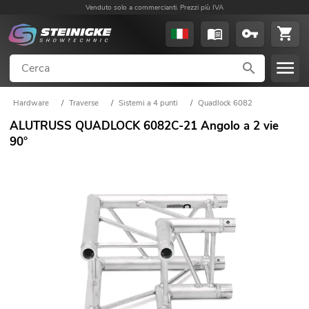
Venduto solo a commercianti. Prezzi più IVA
Hardware
/
Traverse
/
Sistemi a 4 punti
/
Quadlock 6082
ALUTRUSS QUADLOCK 6082C-21 Angolo a 2 vie
90°