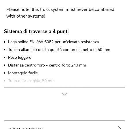
Please note: this truss system must never be combined
with other systems!
Sistema di traverse a 4 punti
Lega solida EN-AW 6082 per un'elevata resistenza
Tubi in alluminio di alta qualità con un diametro di 50 mm
Peso leggero
Distanza centro foro - centro foro: 240 mm
Montaggio facile
Tubo della cinghia: 50 mm
Disponibile su richiesta in qualsiasi colore RAL
Made in Europe
Per campi di applicazione come, ad esempio,: Teatro;
Allestimenti per fiere e negozi; club/scuole di danza