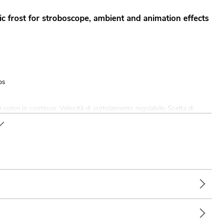
nic frost for stroboscope, ambient and animation effects
ps
 colori in continuo; Velocità di srotolamento regolabile; Scelta di
olori with two adjustable colors
; funzione master/slave; DMX