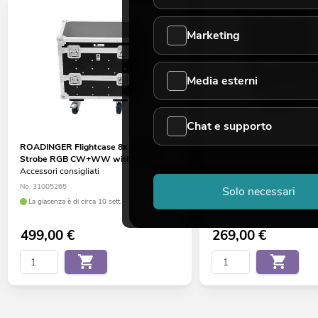
Marketing
Media esterni
Chat e supporto
ROADINGER Flightcase 8x IP PIX
ROADINGER Flightcase 4x
Strobe RGB CW+WW with wheels
Strobe RGB CW+WW
Accessori consigliati
Accessori consigliati
No. 31005265
No. 31005266
Solo necessari
La giacenza è di circa 10 sett.
Disponibile in circa 2 sett.
499,00
€
269,00
€