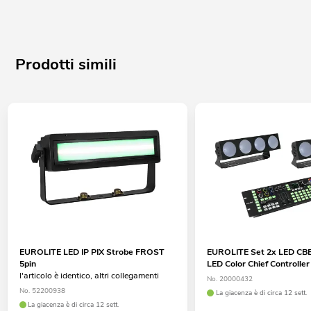
Prodotti simili
EUROLITE LED IP PIX Strobe FROST
EUROLITE Set 2x LED CB
5pin
LED Color Chief Controller
l'articolo è identico, altri collegamenti
No. 20000432
No. 52200938
La giacenza è di circa 12 sett.
La giacenza è di circa 12 sett.