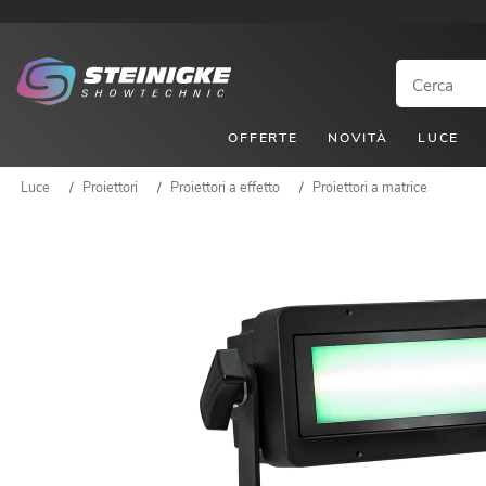
OFFERTE
NOVITÀ
LUCE
Luce
/
Proiettori
/
Proiettori a effetto
/
Proiettori a matrice