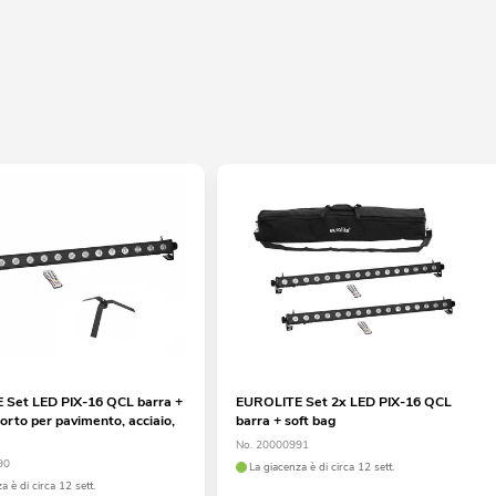
Set LED PIX-16 QCL barra +
EUROLITE Set 2x LED PIX-16 QCL
orto per pavimento, acciaio,
barra + soft bag
No. 20000991
90
La giacenza è di circa 12 sett.
a è di circa 12 sett.