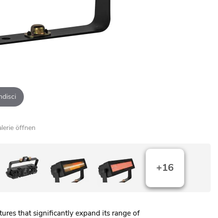
ndisci
alerie öffnen
+16
tures that significantly expand its range of