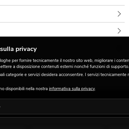
za; matrimoni/Gala/Eventi; DJ mobili/Intrattenitori solisti;
assiva
sulla privacy
ghe per fornire tecnicamente il nostro sito web, migliorare i contenuti
 mettere a disposizione contenuti esterni nonché funzioni di supporto.
 categorie e servizi desidera acconsentire. I servizi tecnicamente 
ispositivi
ono disponibili nella nostra
informativa sulla privacy
.
o