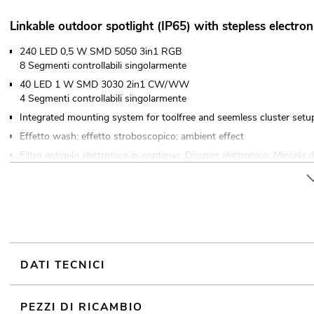
Linkable outdoor spotlight (IP65) with stepless electro
240 LED 0,5 W SMD 5050 3in1 RGB
8 Segmenti controllabili singolarmente
40 LED 1 W SMD 3030 2in1 CW/WW
4 Segmenti controllabili singolarmente
Integrated mounting system for toolfree and seemless cluster setu
Effetto wash; effetto stroboscopico; ambient effect
Filtro antigelo elettronico in continuo; Dimmer elettronico; Miscela di
programma regolabile; Luce in movimento regolabile; Animazioni a c
20 programmi di spettacolo integrati
Variable color temperature 3200 K - 6600 K
Direct color temperature selection for 35 preset values
Controllabile via stand-alone; controllo della musica via microfono
With a beam angle of 120°
DATI TECNICI
Indice di resa cromatica buono (CRI)
Tinta unita Schermo OLED
PEZZI DI RICAMBIO