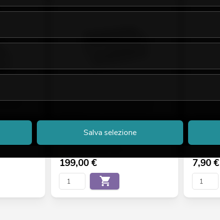
 IP PIX
ROADINGER Extensionmodul for
EUROLITE
Flightcase 4x IP PIX Strobe RGB
accessori 
CW+WW
orizzontal
Accessori consigliati
No. 590068
Salva selezione
No. 31005267
La giacenz
Disponibile in circa 3 sett.
199,00
€
7,90
€