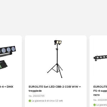
B-4 + DMX
EUROLITE Set LED CBB-2 COB WW +
EUROLITE 
treppiede
FS-4 supp
nero
No. 20000795
No. 200009
La giacenza è di circa 12 sett.
La giacenz