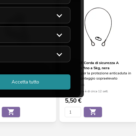
 TPC-10 Morsetto, nero
EUROLITE Corda di sicurezza A
solo per il montaggio su truss
3x600mm fino a 5kg, nera
e!
accessori per la protezione anticaduta in
caso di montaggio sopraelevato
58
Accetta tutto
No. 58010341
a è di circa 12 sett.
La giacenza è di circa 12 sett.
5,50
€