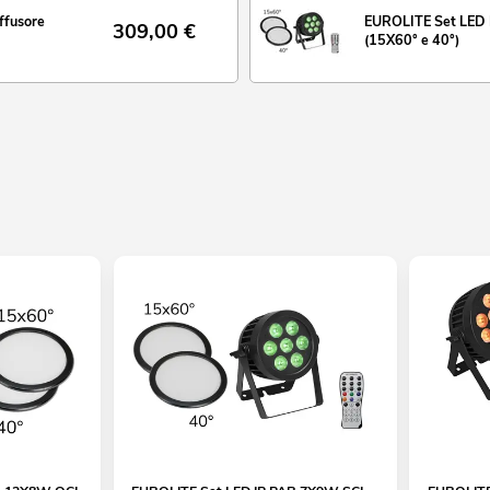
ffusore
EUROLITE Set LED I
309,00
€
(15X60° e 40°)