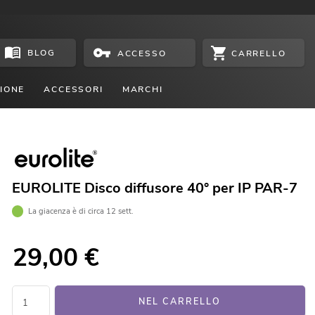
BLOG
CARRELLO
ACCESSO
IONE
ACCESSORI
MARCHI
EUROLITE Disco diffusore 40° per IP PAR-7
La giacenza è di circa 12 sett.
29,00
€
NEL CARRELLO