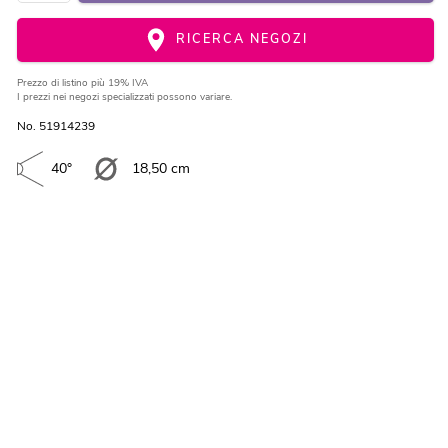
RICERCA NEGOZI
Prezzo di listino
più 19% IVA
I prezzi nei negozi specializzati possono variare.
No. 51914239
40°
18,50 cm