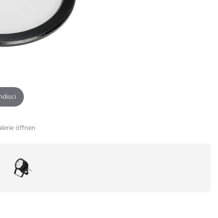
ndisci
alerie öffnen