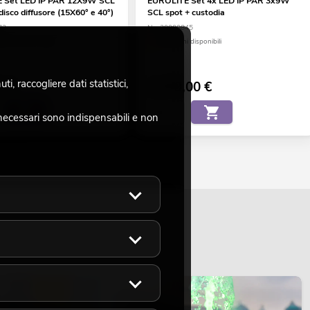
 Set LED IP PAR 12X9W SCL
EUROLITE Set 4x LED IP PAR 3x9W
disco diffusore (15X60° e 40°)
SCL spot + custodia
73
No. 20000845
a è di circa 4 sett.
solo pochi disponibili
, raccogliere dati statistici,
0
€
1.079,00
€
necessari sono indispensabili e non
LUCE