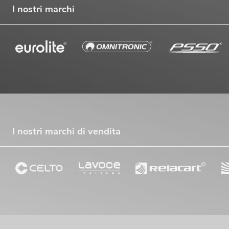
I nostri marchi
I nostri marchi di vendita