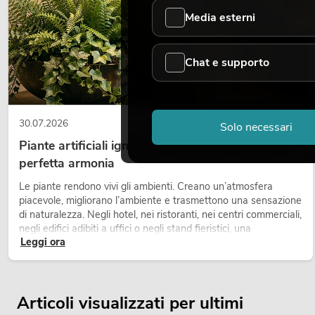
Media esterni
Chat e supporto
30.07.2026
Solo necessari
Piante artificiali ignifughe: sicurezza e design in
perfetta armonia
Le piante rendono vivi gli ambienti. Creano un’atmosfera
piacevole, migliorano l’ambiente e trasmettono una sensazione
di naturalezza. Negli hotel, nei ristoranti, nei centri commerciali,
negli edifici adibiti a uffici o negli stand fieristici, una
Leggi ora
vegetazione di alta qualità è ormai parte integrante dei
moderni progetti di arredamento.
Articoli visualizzati per ultimi