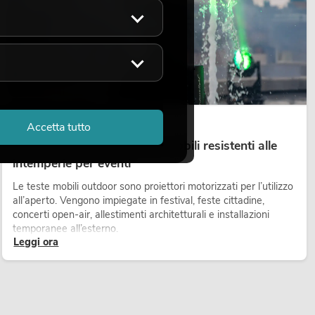
14.05.2026
Accetta tutto
Teste mobili outdoor: teste mobili resistenti alle
intemperie per eventi
Le teste mobili outdoor sono proiettori motorizzati per l’utilizzo
all’aperto. Vengono impiegate in festival, feste cittadine,
concerti open-air, allestimenti architetturali e installazioni
temporanee all’esterno.
Leggi ora