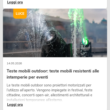
Leggi ora
in modo consapevole: crea atmosfera, dona carattere alle
scene e può rendere più emozionali i setup LED tecnici.
LUCE
14.05.2026
Teste mobili outdoor: teste mobili resistenti alle
intemperie per eventi
Le teste mobili outdoor sono proiettori motorizzati per
l’utilizzo all’aperto. Vengono impiegate in festival, feste
cittadine, concerti open-air, allestimenti architetturali e
installazioni temporanee all’esterno.
Leggi ora