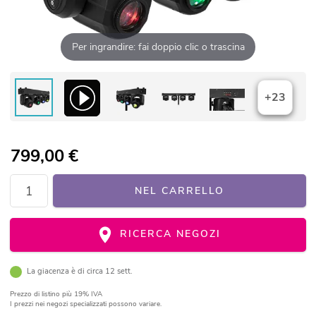
Per ingrandire: fai doppio clic o trascina
+23
799,00
€
NEL CARRELLO
RICERCA NEGOZI
La giacenza è di circa 12 sett.
Prezzo di listino
più 19% IVA
I prezzi nei negozi specializzati possono variare.