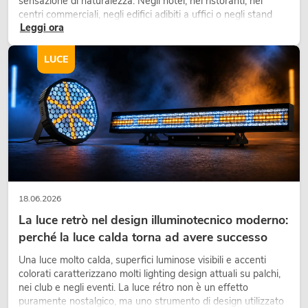
sensazione di naturalezza. Negli hotel, nei ristoranti, nei
centri commerciali, negli edifici adibiti a uffici o negli stand
Leggi ora
fieristici, una vegetazione di alta qualità è ormai parte
integrante dei moderni progetti di arredamento.
LUCE
18.06.2026
La luce retrò nel design illuminotecnico moderno:
perché la luce calda torna ad avere successo
Una luce molto calda, superfici luminose visibili e accenti
colorati caratterizzano molti lighting design attuali su palchi,
nei club e negli eventi. La luce rétro non è un effetto
puramente nostalgico, ma uno strumento di design utilizzato