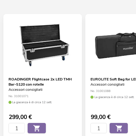
ROADINGER Flightcase 2x LED TMH
EUROLITE Soft Bag for L
Bar-S120 con rotelle
Accessori consigliati
Accessori consigliati
No. 31001088
No. 31001071
La giacenza è di circa 12 sett.
La giacenza è di circa 12 sett.
299,00
€
99,00
€