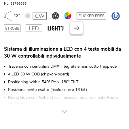
No. 51786055
13°
+8
Sistema di illuminazione a LED con 4 teste mobili da
30 W controllabili individualmente
Traversa con centralina DMX integrata e manicotto treppiede
4 LED 30 W COB (chip-on-board)
Positioning within 540° PAN, 180° TILT
Posizionamento esatto (risoluzione a 16 bit)
Ruota Gobo con Gobo statici; messa a fuoco manuale; Ruota
dei colori
Dimmer elettronico
Effetto stroboscopico; effetto Beam
Color wheel with 7 dichroic filters plus open