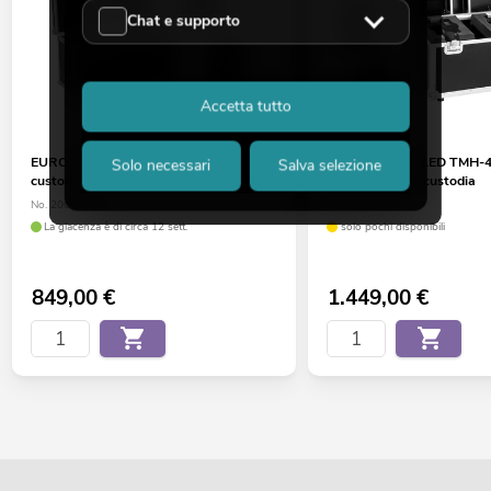
Chat e supporto
Accetta tutto
EUROLITE Set 2x LED TMH-17 spot +
EUROLITE Set LED TMH-41
Solo necessari
Salva selezione
custodia
mobile hypno + custodia
No. 20000548
No. 20000571
La giacenza è di circa 12 sett.
solo pochi disponibili
849,00
€
1.449,00
€