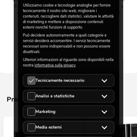
Utilizziamo cookie e tecnologie analoghe per fornire
three-pin. The bar also has a USB socket into which a
tecnicamente il nostro sito web, migliorare i
wireless DMX receiver for the Quick DMX or CRMX
contenuti, raccogliere dati statistici, valutare le attività
system can be plugged.
di marketing e mettere a disposizione contenuti
esterni nonché funzioni di supporto.
Può decidere autonomamente a quali categorie e
servizi desidera acconsentire. I servizi tecnicamente
necessari sono indispensabili e non possono essere
disattivati.
Ulteriori informazioni al riguardo sono disponibili nella
nostra
informativa sulla privacy
.
Tecnicamente necessario
Analisi e statistiche
Prodotti simili
Marketing
Media esterni