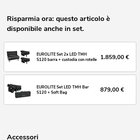
mobili/Intrattenitori solisti; Ristoranti, bar e hotel
Possibilità di utilizzo: Verticale; volante; su treppiede
Risparmia ora: questo articolo è
disponibile anche in set.
EUROLITE Set 2x LED TMH
1.859,00
€
S120 barra + custodia con rotelle
EUROLITE Set LED TMH Bar
879,00
€
S120 + Soft Bag
Accessori