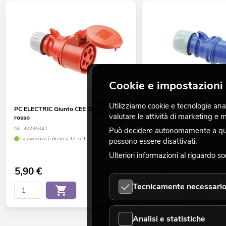
Cookie e impostazioni 
Utilizziamo cookie e tecnologie analo
PC ELECTRIC Giunto CEE 16A a 5 poli
PC ELECTRIC Connettore 
valutare le attività di marketing e
rosso
poli blu
No. 30236341
No. 30236316
Può decidere autonomamente a quali
La giacenza è di circa 12 sett.
La giacenza è di circa 12 sett.
possono essere disattivati.
Ulteriori informazioni al riguardo s
5,90
€
5,50
€
Tecnicamente necessari
Analisi e statistiche