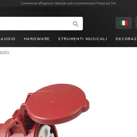
Commercio all'ingrosso
Venduto solo a commercianti. Prezzi più IVA
AUDIO
HARDWARE
STRUMENTI MUSICALI
DECORAZ
 400V