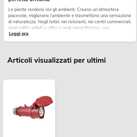
Le piante rendono vivi gli ambienti. Creano un’atmosfera
piacevole, migliorano l’ambiente e trasmettono una sensazione
di naturalezza. Negli hotel, nei ristoranti, nei centri commerciali,
negli edifici adibiti a uffici o negli stand fieristici, una
Leggi ora
vegetazione di alta qualità è ormai parte integrante dei
moderni progetti di arredamento.
Articoli visualizzati per ultimi