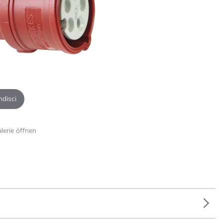
ndisci
alerie öffnen