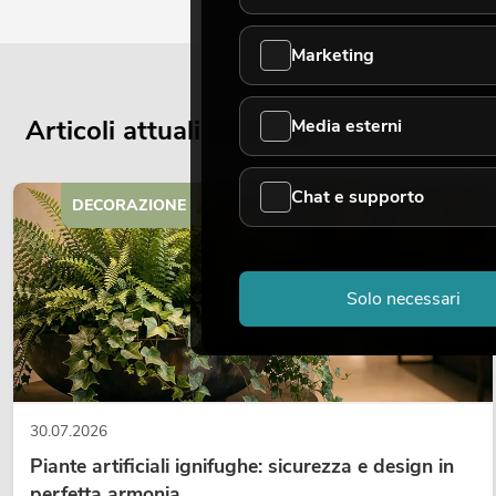
Marketing
Articoli attuali del blog
Media esterni
Chat e supporto
DECORAZIONE
Solo necessari
30.07.2026
Piante artificiali ignifughe: sicurezza e design in
perfetta armonia