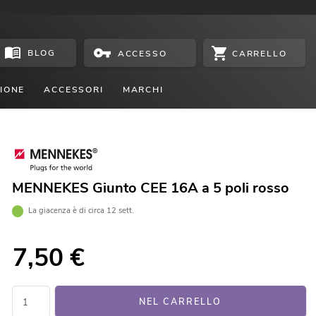
BLOG
CARRELLO
ACCESSO
IONE
ACCESSORI
MARCHI
MENNEKES Giunto CEE 16A a 5 poli rosso
La giacenza è di circa 12 sett.
7,50
€
NEL CARRELLO