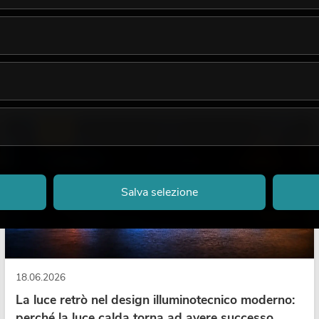
LUCE
Salva selezione
18.06.2026
La luce retrò nel design illuminotecnico moderno:
perché la luce calda torna ad avere successo