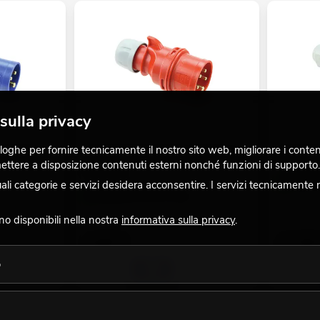
sulla privacy
ghe per fornire tecnicamente il nostro sito web, migliorare i contenuti
CEE 16A a 3
PC ELECTRIC Connettore CEE 16A a 5
BALS Conn
 mettere a disposizione contenuti esterni nonché funzioni di supporto.
poli rosso
No. 302363
No. 30236321
 categorie e servizi desidera acconsentire. I servizi tecnicamente 
La giacenz
La giacenza è di circa 12 sett.
ono disponibili nella nostra
informativa sulla privacy
.
4,95
€
11,50
o