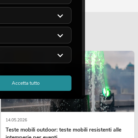
LUCE
Accetta tutto
14.05.2026
Teste mobili outdoor: teste mobili resistenti alle
intemperie per eventi