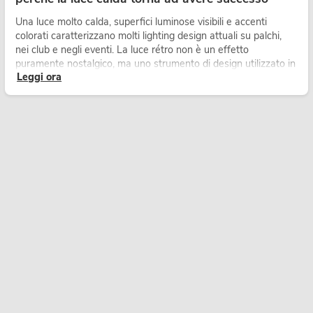
Una luce molto calda, superfici luminose visibili e accenti
colorati caratterizzano molti lighting design attuali su palchi,
nei club e negli eventi. La luce rétro non è un effetto
puramente nostalgico, ma uno strumento di design utilizzato in
Leggi ora
modo consapevole: crea atmosfera, dona carattere alle scene
e può rendere più emozionali i setup LED tecnici.