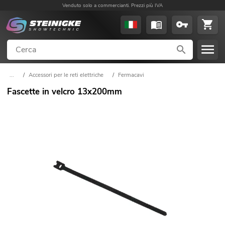
Venduto solo a commercianti. Prezzi più IVA
...
/
Accessori per le reti elettriche
/
Fermacavi
Fascette in velcro 13x200mm