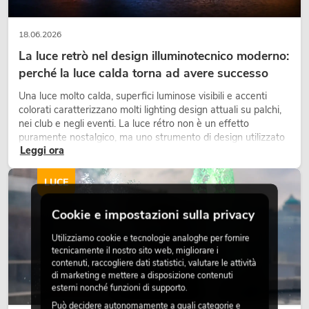
18.06.2026
La luce retrò nel design illuminotecnico moderno:
perché la luce calda torna ad avere successo
Una luce molto calda, superfici luminose visibili e accenti
colorati caratterizzano molti lighting design attuali su palchi,
nei club e negli eventi. La luce rétro non è un effetto
puramente nostalgico, ma uno strumento di design utilizzato
Leggi ora
in modo consapevole: crea atmosfera, dona carattere alle
scene e può rendere più emozionali i setup LED tecnici.
LUCE
Cookie e impostazioni sulla privacy
Utilizziamo cookie e tecnologie analoghe per fornire
tecnicamente il nostro sito web, migliorare i
contenuti, raccogliere dati statistici, valutare le attività
di marketing e mettere a disposizione contenuti
esterni nonché funzioni di supporto.
Può decidere autonomamente a quali categorie e