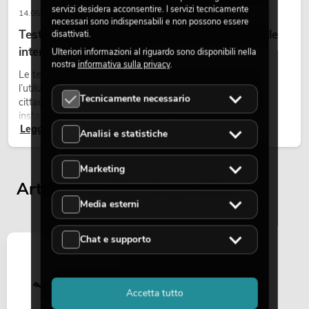
servizi desidera acconsentire. I servizi tecnicamente
14.05.2026
necessari sono indispensabili e non possono essere
Teste mobili outdoor: teste mobili resistenti alle
disattivati.
intemperie per eventi
Ulteriori informazioni al riguardo sono disponibili nella
nostra
informativa sulla privacy
.
Le teste mobili outdoor sono proiettori motorizzati per
l’utilizzo all’aperto. Vengono impiegate in festival, feste
Tecnicamente necessario
cittadine, concerti open-air, allestimenti architetturali e
installazioni temporanee all’esterno.
Leggi ora
Analisi e statistiche
Marketing
Articoli visualizzati per ultimi
Media esterni
Chat e supporto
Accetta tutto