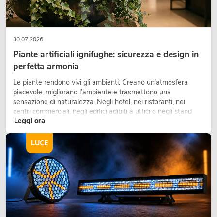
30.07.2026
Piante artificiali ignifughe: sicurezza e design in
perfetta armonia
Le piante rendono vivi gli ambienti. Creano un’atmosfera
piacevole, migliorano l’ambiente e trasmettono una
sensazione di naturalezza. Negli hotel, nei ristoranti, nei
centri commerciali, negli edifici adibiti a uffici o negli stand
Leggi ora
fieristici, una vegetazione di alta qualità è ormai parte
integrante dei moderni progetti di arredamento.
LUCE