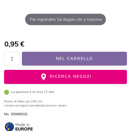
Per ingrandire: fai doppio clic o trascina
0,95
€
NEL CARRELLO
RICERCA NEGOZI
La giacenza è di circa 12 sett.
Prezzo di listino
più 19% IVA
I prezzi nei negozi specializzati possono variare.
No. 3000601D