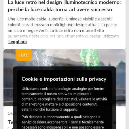
La luce retrò nel design illuminotecnico moderno:
perché la luce calda torna ad avere successo
Una luce molto calda, superfici luminose visibili e accenti
colorati caratterizzano molti lighting design attuali su palchi,
nei club e negli eventi. La luce rétro non è un effetto
puramente nostalgico, ma uno strumento di design utilizzato
Leggi ora
in modo consapevole: crea atmosfera, dona carattere alle
scene e può rendere più emozionali i setup LED tecnici.
LUCE
Cookie e impostazioni sulla privacy
Utilizziamo cookie e tecnologie analoghe per fornire
tecnicamente il nostro sito web, migliorare i
contenuti, raccogliere dati statistici, valutare le attività
di marketing e mettere a disposizione contenuti
esterni nonché funzioni di supporto.
14.05.2026
Può decidere autonomamente a quali categorie e
Teste mobili outdoor: teste mobili resistenti alle
servizi desidera acconsentire. I servizi tecnicamente
necessari sono indispensabili e non possono essere