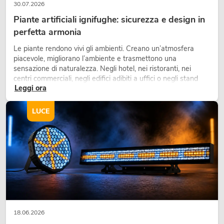
30.07.2026
Piante artificiali ignifughe: sicurezza e design in
perfetta armonia
Le piante rendono vivi gli ambienti. Creano un’atmosfera
piacevole, migliorano l’ambiente e trasmettono una
sensazione di naturalezza. Negli hotel, nei ristoranti, nei
centri commerciali, negli edifici adibiti a uffici o negli stand
Leggi ora
fieristici, una vegetazione di alta qualità è ormai parte
integrante dei moderni progetti di arredamento.
LUCE
18.06.2026