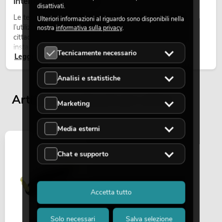
intemperie per eventi
disattivati.
Le teste mobili outdoor sono proiettori motorizzati per
Ulteriori informazioni al riguardo sono disponibili nella
l’utilizzo all’aperto. Vengono impiegate in festival, feste
nostra
informativa sulla privacy
.
cittadine, concerti open-air, allestimenti architetturali e
installazioni temporanee all’esterno.
Tecnicamente necessario
Leggi ora
Analisi e statistiche
Articoli visualizzati per ultimi
Marketing
Media esterni
Chat e supporto
Accetta tutto
Solo necessari
Salva selezione