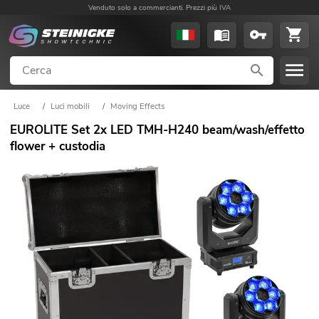
Venduto solo a commercianti. Prezzi più IVA
Luce
/
Luci mobili
/
Moving Effects
EUROLITE Set 2x LED TMH-H240 beam/wash/effetto
flower + custodia