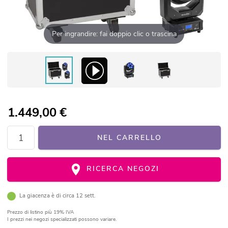
Per ingrandire: fai doppio clic o trascina
1.449,00
€
NEL CARRELLO
RICERCA NEGOZI
La giacenza è di circa 12 sett.
Prezzo di listino
più 19% IVA
I prezzi nei negozi specializzati possono variare.