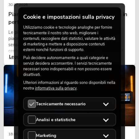
30.07.2026
Piante artificiali ignifughe: sicurezza e design in
Cookie e impostazioni sulla privacy
perfetta armonia
Utilizziamo cookie e tecnologie analoghe per fornire
Le piante rendono vivi gli ambienti. Creano un’atmosfera
tecnicamente il nostro sito web, migliorare i
piacevole, migliorano l’ambiente e trasmettono una
contenuti, raccogliere dati statistici, valutare le attività
di marketing e mettere a disposizione contenuti
sensazione di naturalezza. Negli hotel, nei ristoranti, nei
esterni nonché funzioni di supporto.
centri commerciali, negli edifici adibiti a uffici o negli stand
Leggi ora
fieristici, una vegetazione di alta qualità è ormai parte
Può decidere autonomamente a quali categorie e
integrante dei moderni progetti di arredamento.
servizi desidera acconsentire. I servizi tecnicamente
necessari sono indispensabili e non possono essere
LUCE
disattivati.
Ulteriori informazioni al riguardo sono disponibili nella
nostra
informativa sulla privacy
.
Tecnicamente necessario
Analisi e statistiche
18.06.2026
Marketing