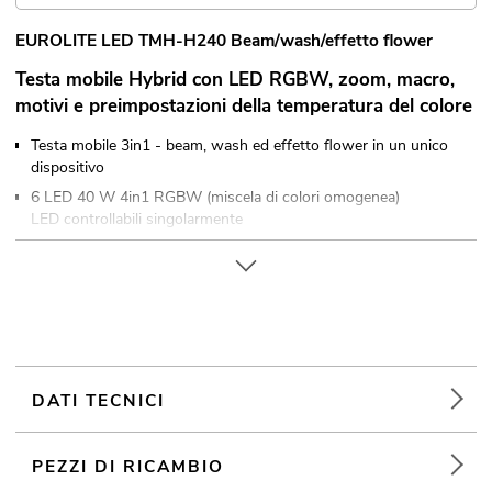
EUROLITE LED TMH-H240 Beam/wash/effetto flower
Testa mobile Hybrid con LED RGBW, zoom, macro,
motivi e preimpostazioni della temperatura del colore
Testa mobile 3in1 - beam, wash ed effetto flower in un unico
dispositivo
6 LED 40 W 4in1 RGBW (miscela di colori omogenea)
LED controllabili singolarmente
Positioning within 540° PAN, 240° TILT
Angolo PAN commutabile tra 540°e 360°
Correzione posizione automatica (feedback)
Posizionamento esatto (risoluzione a 16 bit)
Zoom motorizzato; Rotazione lente
Miscela di colori in continuo; Cambio colore; Colori
DATI TECNICI
preimpostato; Modello preimpostato; Colori dello sfondo
regolabile; Velocità del dimmer (risposta al salto) regolabile
PEZZI DI RICAMBIO
Effetto stroboscopico; Effetto a ventaglio; Effetto floreale;