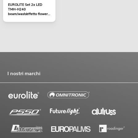
EUROLITE Set 2x LED
TMH-H240
beam/wash/effetto flower
+ custodia
I nostri marchi