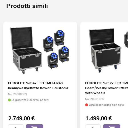
Prodotti simili
EUROLITE Set 4x LED TMH-H240
EUROLITE Set 2x LED T
beam/wash/effetto flower + custodia
Beam/Wash/Flower Effect 
with wheels
No. 20000969
No. 20001066
La giacenza è di circa 12 sett.
Data di consegna non nota
2.749,00
€
1.499,00
€