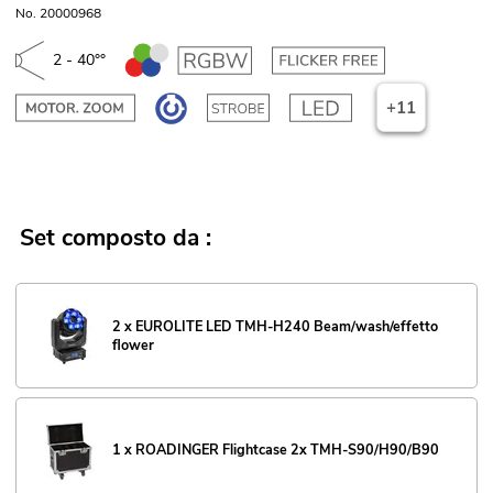
No. 20000968
2 - 40°°
+11
Set composto da :
2 x EUROLITE LED TMH-H240 Beam/wash/effetto
flower
1 x ROADINGER Flightcase 2x TMH-S90/H90/B90