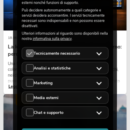
esterni nonché funzioni di supporto.
Può decidere autonomamente a quali categorie e
servizi desidera acconsentire. I servizi tecnicamente
necessari sono indispensabili e non possono essere
disattivati.
Ulteriori informazioni al riguardo sono disponibili nella
18.06.2026
nostra
informativa sulla privacy
.
La luce retrò nel design illuminotecnico moderno:
Tecnicamente necessario
perché la luce calda torna ad avere successo
Una luce molto calda, superfici luminose visibili e accenti
Analisi e statistiche
colorati caratterizzano molti lighting design attuali su palchi,
nei club e negli eventi. La luce rétro non è un effetto
puramente nostalgico, ma uno strumento di design utilizzato
Marketing
Leggi ora
in modo consapevole: crea atmosfera, dona carattere alle
scene e può rendere più emozionali i setup LED tecnici.
Media esterni
LUCE
Chat e supporto