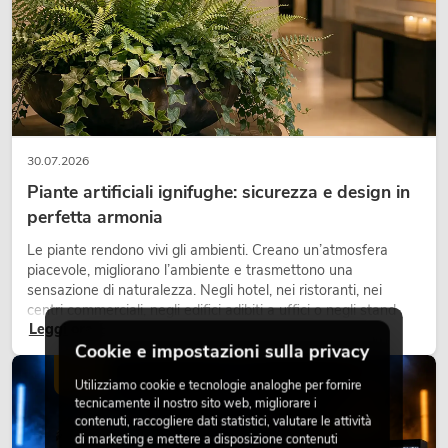
30.07.2026
Piante artificiali ignifughe: sicurezza e design in
perfetta armonia
Le piante rendono vivi gli ambienti. Creano un’atmosfera
piacevole, migliorano l’ambiente e trasmettono una
sensazione di naturalezza. Negli hotel, nei ristoranti, nei
centri commerciali, negli edifici adibiti a uffici o negli stand
Leggi ora
fieristici, una vegetazione di alta qualità è ormai parte
Cookie e impostazioni sulla privacy
integrante dei moderni progetti di arredamento.
LUCE
Utilizziamo cookie e tecnologie analoghe per fornire
tecnicamente il nostro sito web, migliorare i
contenuti, raccogliere dati statistici, valutare le attività
di marketing e mettere a disposizione contenuti