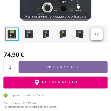
Per ingrandire: fai doppio clic o trascina
+7
74,90
€
NEL CARRELLO
RICERCA NEGOZI
La giacenza è di circa 12 sett.
Prezzo di listino
più 19% IVA
I prezzi nei negozi specializzati possono variare.