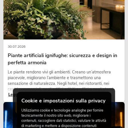
30.07.2026
Piante artificiali ignifughe: sicurezza e design in
perfetta armonia
Le piante rendono vivi gli ambienti. Creano un’atmosfera
piacevole, migliorano l’ambiente e trasmettono una
sensazione di naturalezza. Negli hotel, nei ristoranti, nei
centri commerciali, negli edifici adibiti a uffici o negli stand
Leggi ora
fieristici, una vegetazione di alta qualità è ormai parte
Cookie e impostazioni sulla privacy
integrante dei moderni progetti di arredamento.
LUCE
Utilizziamo cookie e tecnologie analoghe per fornire
tecnicamente il nostro sito web, migliorare i
contenuti, raccogliere dati statistici, valutare le attività
di marketing e mettere a disposizione contenuti