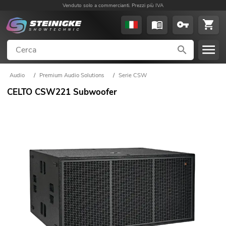
Venduto solo a commercianti. Prezzi più IVA
Audio
/
Premium Audio Solutions
/
Serie CSW
CELTO CSW221 Subwoofer