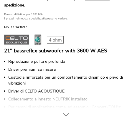
spedizione.
Prezzo di listino
più 19% IVA
I prezzi nei negozi specializzati possono variare.
No. 11043697
21" bassreflex subwoofer with 3600 W AES
Riproduzione pulita e profonda
Driver premium su misura
Custodia rinforzata per un comportamento dinamico e privo di
vibrazioni
Driver di CELTO ACOUSTIQUE
Collegamento a innesto NEUTRIK installato
Per campi di applicazione come, ad esempio,: Concerti/FOH's;
club/scuole di danza; matrimoni/Gala/Eventi; installazione;
palco; Sala polifunzionale