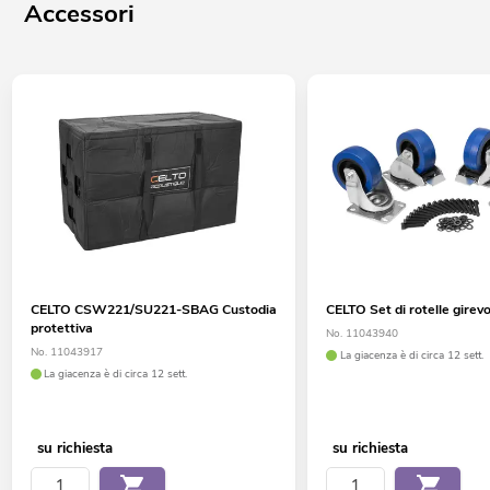
Accessori
CELTO CSW221/SU221-SBAG Custodia
CELTO Set di rotelle girevo
protettiva
No. 11043940
No. 11043917
La giacenza è di circa 12 sett.
La giacenza è di circa 12 sett.
su richiesta
su richiesta