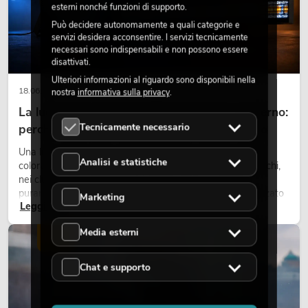
esterni nonché funzioni di supporto.
Può decidere autonomamente a quali categorie e
servizi desidera acconsentire. I servizi tecnicamente
necessari sono indispensabili e non possono essere
disattivati.
Ulteriori informazioni al riguardo sono disponibili nella
18.06.2026
nostra
informativa sulla privacy
.
La luce retrò nel design illuminotecnico moderno:
Tecnicamente necessario
perché la luce calda torna ad avere successo
Una luce molto calda, superfici luminose visibili e accenti
Analisi e statistiche
colorati caratterizzano molti lighting design attuali su palchi,
nei club e negli eventi. La luce rétro non è un effetto
puramente nostalgico, ma uno strumento di design utilizzato
Marketing
Leggi ora
in modo consapevole: crea atmosfera, dona carattere alle
scene e può rendere più emozionali i setup LED tecnici.
Media esterni
LUCE
Chat e supporto