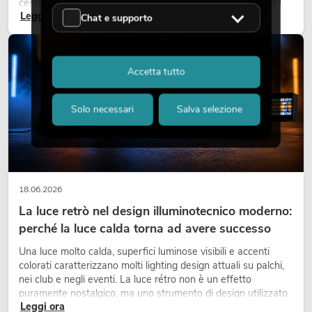
centri commerciali, negli edifici adibiti a uffici o negli stand
Leggi ora
fieristici, una vegetazione di alta qualità è ormai parte
Chat e supporto
integrante dei moderni progetti di arredamento.
LUCE
Accetta tutto
Solo necessari
Salva selezione
18.06.2026
La luce retrò nel design illuminotecnico moderno:
perché la luce calda torna ad avere successo
Una luce molto calda, superfici luminose visibili e accenti
colorati caratterizzano molti lighting design attuali su palchi,
nei club e negli eventi. La luce rétro non è un effetto
puramente nostalgico, ma uno strumento di design utilizzato
Leggi ora
in modo consapevole: crea atmosfera, dona carattere alle