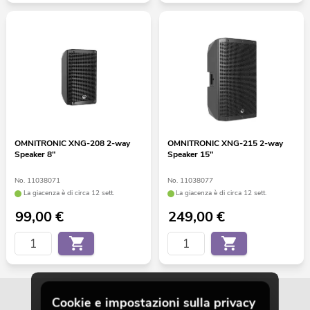
OMNITRONIC XNG-208 2-way
OMNITRONIC XNG-215 2-way
Speaker 8"
Speaker 15"
No. 11038071
No. 11038077
La giacenza è di circa 12 sett.
La giacenza è di circa 12 sett.
99,00
€
249,00
€
Cookie e impostazioni sulla privacy