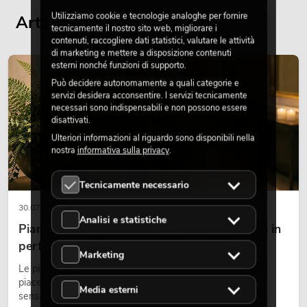
Utilizziamo cookie e tecnologie analoghe per fornire
Articoli attuali del blog
tecnicamente il nostro sito web, migliorare i
contenuti, raccogliere dati statistici, valutare le attività
di marketing e mettere a disposizione contenuti
esterni nonché funzioni di supporto.
DECORAZIONE
Può decidere autonomamente a quali categorie e
servizi desidera acconsentire. I servizi tecnicamente
necessari sono indispensabili e non possono essere
disattivati.
Ulteriori informazioni al riguardo sono disponibili nella
nostra
informativa sulla privacy
.
Tecnicamente necessario
30.07.2026
Analisi e statistiche
Piante artificiali ignifughe: sicurezza e design in
perfetta armonia
Marketing
Le piante rendono vivi gli ambienti. Creano un’atmosfera
piacevole, migliorano l’ambiente e trasmettono una
Media esterni
sensazione di naturalezza. Negli hotel, nei ristoranti, nei