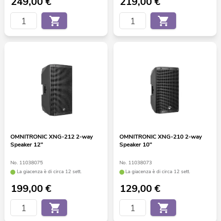
249,00
€
219,00
€
OMNITRONIC XNG-212 2-way
OMNITRONIC XNG-210 2-way
Speaker 12"
Speaker 10"
No. 11038075
No. 11038073
La giacenza è di circa 12 sett.
La giacenza è di circa 12 sett.
199,00
€
129,00
€