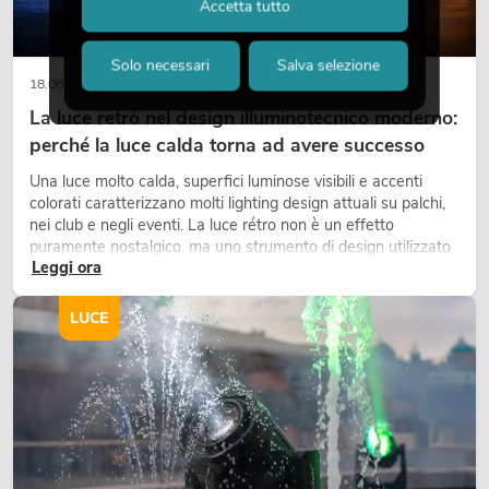
Accetta tutto
Solo necessari
Salva selezione
18.06.2026
La luce retrò nel design illuminotecnico moderno:
perché la luce calda torna ad avere successo
Una luce molto calda, superfici luminose visibili e accenti
colorati caratterizzano molti lighting design attuali su palchi,
nei club e negli eventi. La luce rétro non è un effetto
puramente nostalgico, ma uno strumento di design utilizzato
Leggi ora
in modo consapevole: crea atmosfera, dona carattere alle
scene e può rendere più emozionali i setup LED tecnici.
LUCE