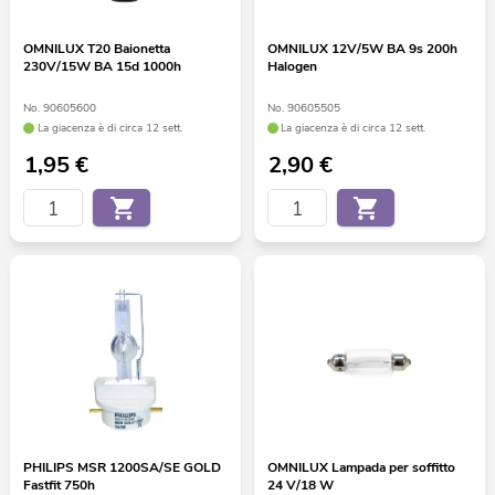
OMNILUX T20 Baionetta
OMNILUX 12V/5W BA 9s 200h
230V/15W BA 15d 1000h
Halogen
No. 90605600
No. 90605505
La giacenza è di circa 12 sett.
La giacenza è di circa 12 sett.
1,95
€
2,90
€
PHILIPS MSR 1200SA/SE GOLD
OMNILUX Lampada per soffitto
Fastfit 750h
24 V/18 W