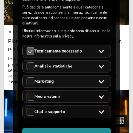
Può decidere autonomamente a quali categorie e
servizi desidera acconsentire. I servizi tecnicamente
necessari sono indispensabili e non possono essere
disattivati.
Ulteriori informazioni al riguardo sono disponibili nella
30.07.2026
nostra
informativa sulla privacy
.
Piante artificiali ignifughe: sicurezza e design in
perfetta armonia
Tecnicamente necessario
Le piante rendono vivi gli ambienti. Creano un’atmosfera
piacevole, migliorano l’ambiente e trasmettono una
Analisi e statistiche
sensazione di naturalezza. Negli hotel, nei ristoranti, nei
centri commerciali, negli edifici adibiti a uffici o negli stand
Marketing
Leggi ora
fieristici, una vegetazione di alta qualità è ormai parte
integrante dei moderni progetti di arredamento.
LUCE
Media esterni
Chat e supporto