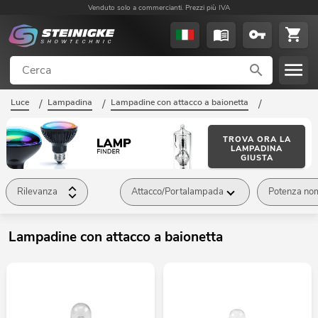
Venduto solo a commercianti. Prezzi più IVA
Luce
/
Lampadina
/
Lampadine con attacco a baionetta
/
TROVA ORA LA
LAMPADINA
GIUSTA
Rilevanza
Attacco/Portalampada
Potenza no
Lampadine con attacco a baionetta