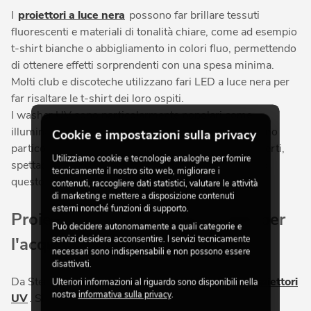
I
proiettori a luce nera
possono far brillare tessuti
fluorescenti e materiali di tonalità chiare, come ad esempio
t-shirt bianche o abbigliamento in colori fluo, permettendo
di ottenere effetti sorprendenti con una spesa minima.
Molti club e discoteche utilizzano fari LED a luce nera per
far risaltare le t-shirt dei loro ospiti.
I washer UV sono particolarmente popolari come
illuminazione per feste a tema, in cui invitati indossano
Cookie e impostazioni sulla privacy
particolari indumenti per l'occasione. Anche in concerti,
Utilizziamo cookie e tecnologie analoghe per fornire
spettacoli di magia e eventi simili, gli artisti sfruttano
tecnicamente il nostro sito web, migliorare i
questo effetto per i loro elaborati show.
contenuti, raccogliere dati statistici, valutare le attività
di marketing e mettere a disposizione contenuti
esterni nonché funzioni di supporto.
Proiettori a luce nera disponibili per
Può decidere autonomamente a quali categorie e
servizi desidera acconsentire. I servizi tecnicamente
l'acquisto
necessari sono indispensabili e non possono essere
disattivati.
Da Steinigke è disponibile un'ampia selezione di
proiettori
Ulteriori informazioni al riguardo sono disponibili nella
nostra
informativa sulla privacy
.
UV
. Si tratta per lo più di moderni fari a LED UV, più