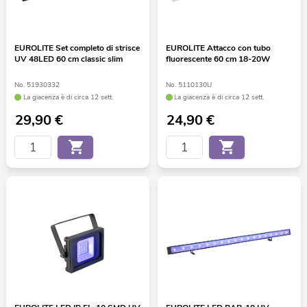
EUROLITE Set completo di strisce
EUROLITE Attacco con tubo
UV 48LED 60 cm classic slim
fluorescente 60 cm 18-20W
No. 51930332
No. 5110130U
La giacenza è di circa 12 sett.
La giacenza è di circa 12 sett.
29,90
€
24,90
€