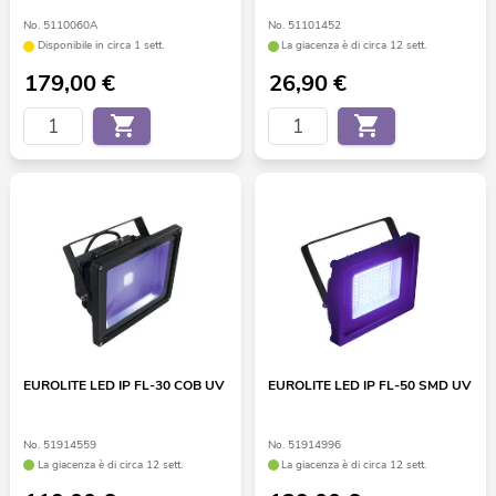
No. 5110060A
No. 51101452
Disponibile in circa 1 sett.
La giacenza è di circa 12 sett.
179,00
€
26,90
€
EUROLITE LED IP FL-30 COB UV
EUROLITE LED IP FL-50 SMD UV
No. 51914559
No. 51914996
La giacenza è di circa 12 sett.
La giacenza è di circa 12 sett.