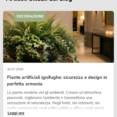
DECORAZIONE
30.07.2026
Piante artificiali ignifughe: sicurezza e design in
perfetta armonia
Le piante rendono vivi gli ambienti. Creano un’atmosfera
piacevole, migliorano l’ambiente e trasmettono una
sensazione di naturalezza. Negli hotel, nei ristoranti, nei
centri commerciali, negli edifici adibiti a uffici o negli stand
Leggi ora
fieristici, una vegetazione di alta qualità è ormai parte