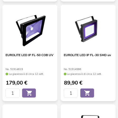
EUROLITE LED IP FL-50 COB UV
EUROLITE LED IP FL-30 SMD uv
No. 51914619
No. 51914966
La giacenza è di circa 12 sett.
La giacenza è di circa 12 sett.
179,00
€
89,90
€