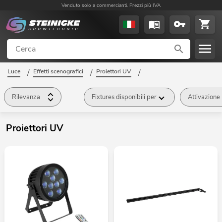
Venduto solo a commercianti. Prezzi più IVA
Luce
/
Effetti scenografici
/
Proiettori UV
/
Rilevanza
Fixtures disponibili per
Attivazione
Proiettori UV