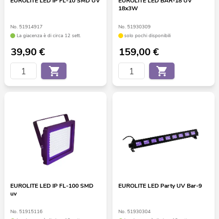
EUROLITE LED IP FL-10 SMD UV
EUROLITE LED BAR-18 UV
18x3W
No. 51914917
No. 51930309
La giacenza è di circa 12 sett.
solo pochi disponibili
39,90
€
159,00
€
EUROLITE LED IP FL-100 SMD
EUROLITE LED Party UV Bar-9
uv
No. 51915116
No. 51930304