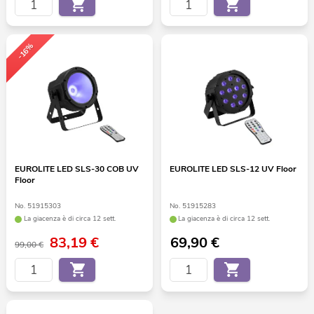
-16%
EUROLITE LED SLS-30 COB UV
EUROLITE LED SLS-12 UV Floor
Floor
No. 51915303
No. 51915283
La giacenza è di circa 12 sett.
La giacenza è di circa 12 sett.
83,19
€
69,90
€
99,00 €