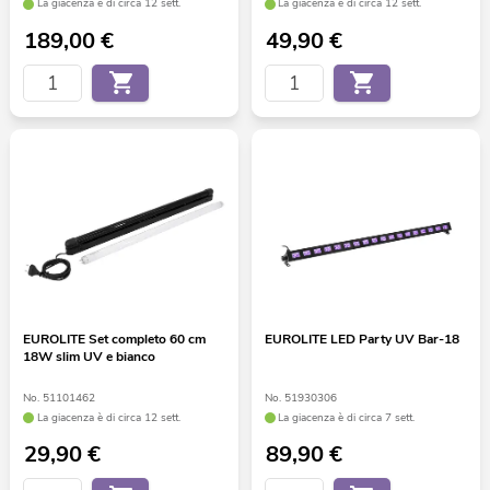
La giacenza è di circa 12 sett.
La giacenza è di circa 12 sett.
189,00
€
49,90
€
EUROLITE Set completo 60 cm
EUROLITE LED Party UV Bar-18
18W slim UV e bianco
No. 51101462
No. 51930306
La giacenza è di circa 12 sett.
La giacenza è di circa 7 sett.
29,90
€
89,90
€