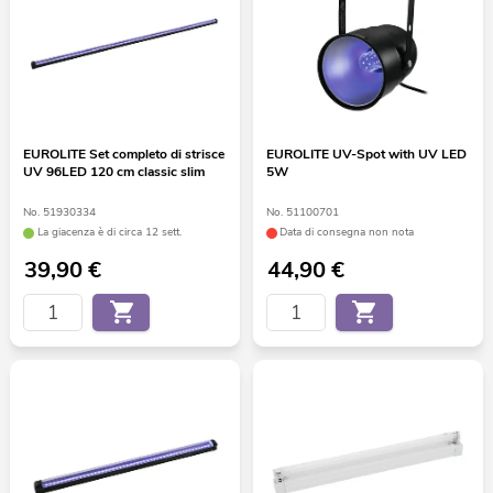
EUROLITE Set completo di strisce
EUROLITE UV-Spot with UV LED
UV 96LED 120 cm classic slim
5W
No. 51930334
No. 51100701
La giacenza è di circa 12 sett.
Data di consegna non nota
39,90
€
44,90
€