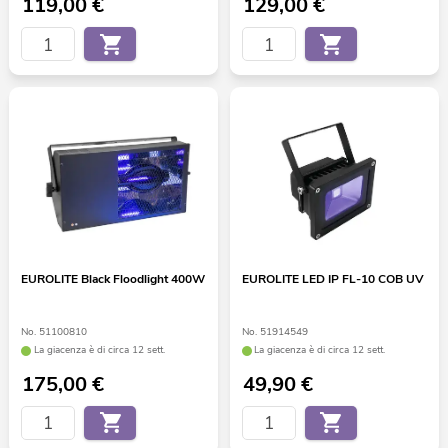
119,00
€
129,00
€
EUROLITE Black Floodlight 400W
EUROLITE LED IP FL-10 COB UV
No. 51100810
No. 51914549
La giacenza è di circa 12 sett.
La giacenza è di circa 12 sett.
175,00
€
49,90
€