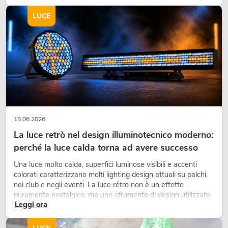
integrante dei moderni progetti di arredamento.
LUCE
18.06.2026
La luce retrò nel design illuminotecnico moderno:
perché la luce calda torna ad avere successo
Una luce molto calda, superfici luminose visibili e accenti
colorati caratterizzano molti lighting design attuali su palchi,
nei club e negli eventi. La luce rétro non è un effetto
puramente nostalgico, ma uno strumento di design utilizzato
Leggi ora
in modo consapevole: crea atmosfera, dona carattere alle
scene e può rendere più emozionali i setup LED tecnici.