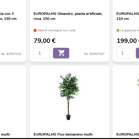
ia con 3
EUROPALMS Oleandro, pianta artificiale,
EUROPALMS Bet
llo, 150 cm
rosa, 150 cm
210 cm
Data di consegna non nota
La giacenza è 
79,00
€
199,00
No. 82507102
No. 82507247
multi-
EUROPALMS Fico beniamino multi-
EUROPALMS Fi