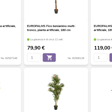
artificiale,
EUROPALMS Fico beniamino multi-
EUROPALMS Fi
tronco, pianta artificiale, 180 cm
artificiale, 1
La giacenza è di circa 12 sett.
La giacenza è 
79,90
€
119,00
No. 82507246
No. 82506126