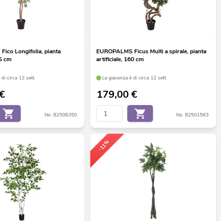
co Longifolia, pianta
EUROPALMS Ficus Multi a spirale, pianta
65 cm
artificiale, 160 cm
di circa 12 sett.
La giacenza è di circa 12 sett.
€
179,00
€
No. 82506350
No. 82501563
-11%