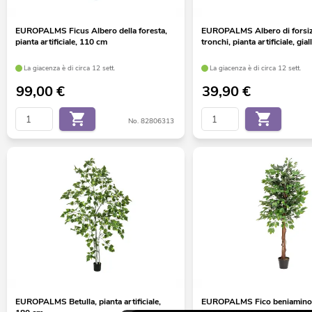
EUROPALMS Ficus Albero della foresta,
EUROPALMS Albero di forsiz
pianta artificiale, 110 cm
tronchi, pianta artificiale, gia
La giacenza è di circa 12 sett.
La giacenza è di circa 12 sett.
99,00
€
39,90
€
No. 82806313
EUROPALMS Betulla, pianta artificiale,
EUROPALMS Fico beniamino 