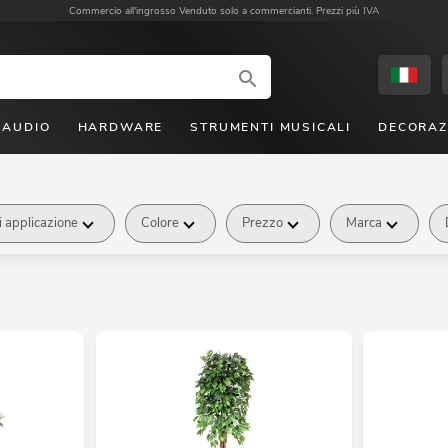
Commercio all'ingrosso
Venduto solo a commercianti. Prezzi più IVA
AUDIO
HARDWARE
STRUMENTI MUSICALI
DECORAZ
 applicazione
Colore
Prezzo
Marca