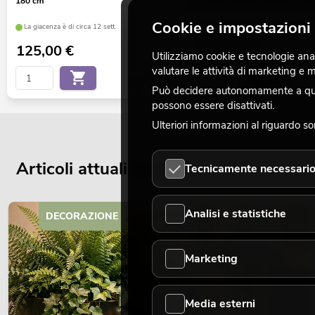
180 cm
tronco, pianta artificiale, 150
Cookie e impostazioni 
La giacenza è di circa 12 sett.
La giacenza è di circa 12 sett.
125,00
€
69,90
€
Utilizziamo cookie e tecnologie analo
valutare le attività di marketing e
No. 82505231
Può decidere autonomamente a quali
possono essere disattivati.
Ulteriori informazioni al riguardo s
Articoli attuali del blog
Tecnicamente necessari
Analisi e statistiche
DECORAZIONE
Marketing
Media esterni