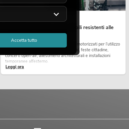
14.05.2026
Teste mobili outdoor: teste mobili resistenti alle
intemperie per eventi
Accetta tutto
Le teste mobili outdoor sono proiettori motorizzati per l’utilizzo
all’aperto. Vengono impiegate in festival, feste cittadine,
concerti open-air, allestimenti architetturali e installazioni
temporanee all’esterno.
Leggi ora