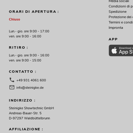
Media sociali
Condizioni di 
Spedizione
ORARI DI APERTURA :
Protezione dei 
Chiuso
Termini e condi
Impronta
Lun.- gio. ore 9:00 - 17:00
ven. ore 9:00 - 16:00
APP
RITIRO :
Lun.- gio. ore 9:00 - 16:00
ven. ore 9:00 - 15:00
CONTATTO :
+49 931 4061 600
info@steinigke.de
INDIRIZZO :
Steinigke Showtechnic GmbH
Andreas-Bauer-Str. 5
D-97297 Waldbüttelbrunn
AFFILIAZIONE :