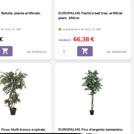
ulla, pianta artificiale,
EUROPALMS Pachira ball tree, artificial
plant, 160cm
di circa 12 sett.
La giacenza è di circa 12 sett.
€
66,38
€
74,90 €
No. 82505232
No. 82600165
cus Multi tronco a spirale,
EUROPALMS Fico d'argento beniamino,