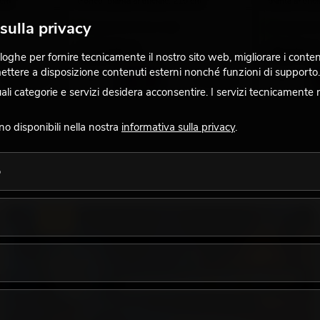
 cm
tronco, pianta artificiale, 210 cm
pianta artific
sulla privacy
La giacenza è di circa 12 sett.
La giacenza è 
115,00
€
99,00
€
ghe per fornire tecnicamente il nostro sito web, migliorare i contenuti
 mettere a disposizione contenuti esterni nonché funzioni di supporto.
No. 82506125
No. 82506127
 categorie e servizi desidera acconsentire. I servizi tecnicamente 
ono disponibili nella nostra
informativa sulla privacy
.
o
LUCE