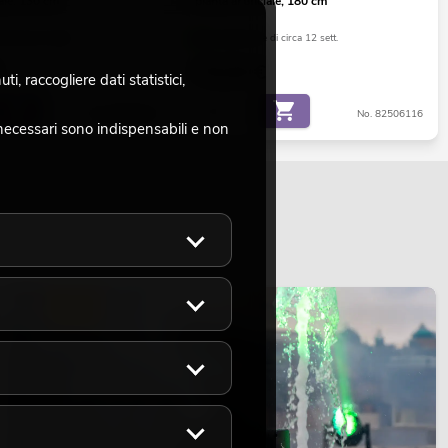
iale, 130 cm
pianta artificiale, 180 cm
di circa 12 sett.
La giacenza è di circa 12 sett.
79,00
€
, raccogliere dati statistici,
No. 82806314
No. 82506116
necessari sono indispensabili e non
LUCE