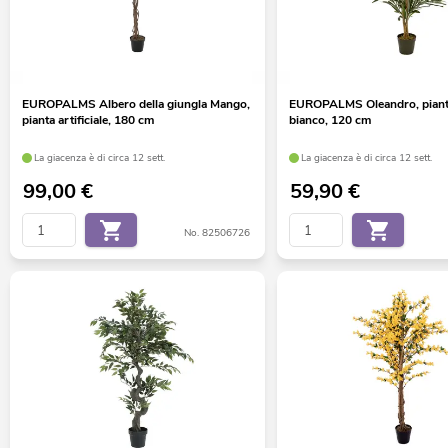
EUROPALMS Albero della giungla Mango,
EUROPALMS Oleandro, pianta 
pianta artificiale, 180 cm
bianco, 120 cm
La giacenza è di circa 12 sett.
La giacenza è di circa 12 sett.
99,00
€
59,90
€
No. 82506726