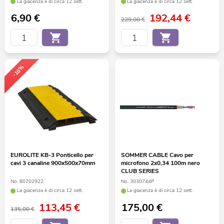
La giacenza è di circa 12 sett.
La giacenza è di circa 12 sett.
6,90
€
192,44
€
229,00 €
-16%
EUROLITE KB-3 Ponticello per
SOMMER CABLE Cavo per
cavi 3 canaline 900x500x70mm
microfono 2x0,34 100m nero
CLUB SERIES
No. 80702922
No. 3030744P
La giacenza è di circa 12 sett.
La giacenza è di circa 12 sett.
113,45
€
175,00
€
135,00 €