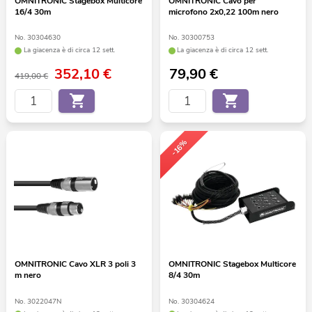
OMNITRONIC Stagebox Multicore
OMNITRONIC Cavo per
16/4 30m
microfono 2x0,22 100m nero
No. 30304630
No. 30300753
La giacenza è di circa 12 sett.
La giacenza è di circa 12 sett.
352,10
€
79,90
€
419,00 €
-16%
OMNITRONIC Cavo XLR 3 poli 3
OMNITRONIC Stagebox Multicore
m nero
8/4 30m
No. 3022047N
No. 30304624