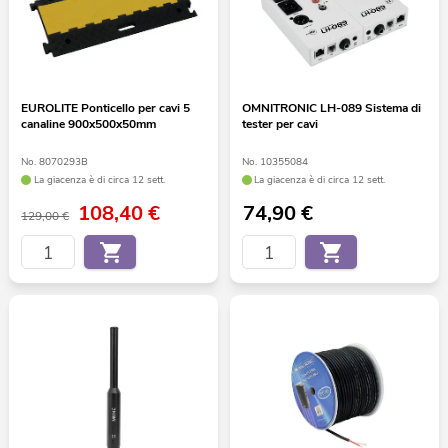
EUROLITE Ponticello per cavi 5
OMNITRONIC LH-089 Sistema di
canaline 900x500x50mm
tester per cavi
No. 8070293B
No. 10355084
La giacenza è di circa 12 sett.
La giacenza è di circa 12 sett.
108,40
€
74,90
€
129,00 €