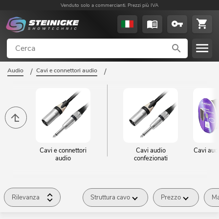
Venduto solo a commercianti. Prezzi più IVA
Audio
/
Cavi e connettori audio
/
Cavi e connettori
Cavi audio
Cavi aud
audio
confezionati
Rilevanza
Struttura cavo
Prezzo
Ma