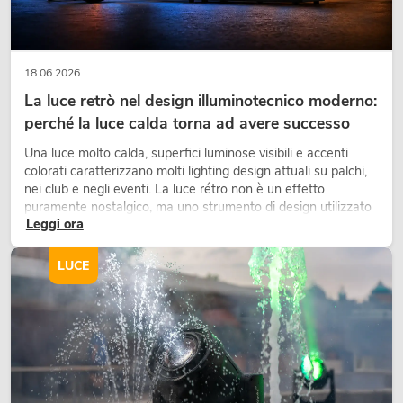
18.06.2026
La luce retrò nel design illuminotecnico moderno:
perché la luce calda torna ad avere successo
Una luce molto calda, superfici luminose visibili e accenti
colorati caratterizzano molti lighting design attuali su palchi,
nei club e negli eventi. La luce rétro non è un effetto
puramente nostalgico, ma uno strumento di design utilizzato
Leggi ora
in modo consapevole: crea atmosfera, dona carattere alle
scene e può rendere più emozionali i setup LED tecnici.
LUCE