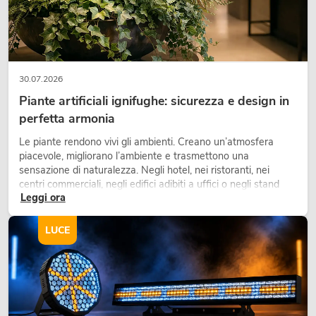
30.07.2026
Piante artificiali ignifughe: sicurezza e design in
perfetta armonia
Le piante rendono vivi gli ambienti. Creano un’atmosfera
piacevole, migliorano l’ambiente e trasmettono una
sensazione di naturalezza. Negli hotel, nei ristoranti, nei
centri commerciali, negli edifici adibiti a uffici o negli stand
Leggi ora
fieristici, una vegetazione di alta qualità è ormai parte
integrante dei moderni progetti di arredamento.
LUCE