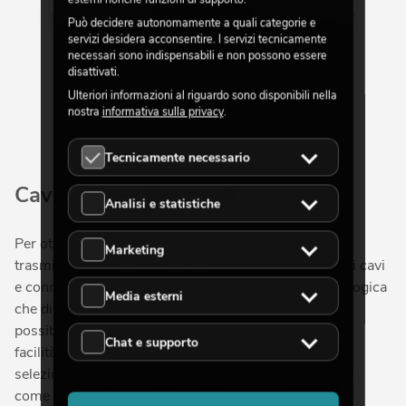
Mostra di più
Può decidere autonomamente a quali categorie e
servizi desidera acconsentire. I servizi tecnicamente
necessari sono indispensabili e non possono essere
disattivati.
Ulteriori informazioni al riguardo sono disponibili nella
nostra
informativa sulla privacy
.
Tecnicamente necessario
Cavi e connettori audio
Analisi e statistiche
Per ottenere segnali audio di qualità e garantire una
Marketing
trasmissione professionale del suono, sono necessari cavi
e connettori audio adeguati. La trasmissione (sia analogica
Media esterni
che digitale) avviene tramite i connettori, con i quali è
possibile collegare tra loro diversi dispositivi in tutta
Chat e supporto
facilità. Nel nostro negozio online troverai un'ampia
selezione di adattatori audio e cavi di marchi rinomati
come HICON e SCHILL, oltre ai nostri brand