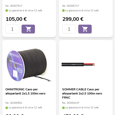
No. 30307517
No. 30300717
La giacenza è di circa 12 sett.
La giacenza è di circa 12 sett.
105,00
€
299,00
€
OMNITRONIC Cavo per
SOMMER CABLE Cavo per
altoparlanti 2x1,5 100m nero
altoparlanti 2x2,5 100m nero
FRNC
No. 30300501
No. 3030021P
La giacenza è di circa 12 sett.
La giacenza è di circa 12 sett.