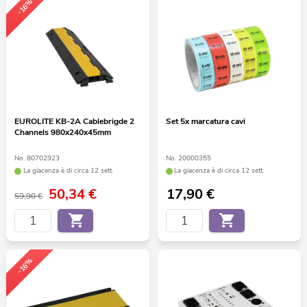
-16%
EUROLITE KB-2A Cablebrigde 2
Set 5x marcatura cavi
Channels 980x240x45mm
No. 80702923
No. 20000355
La giacenza è di circa 12 sett.
La giacenza è di circa 12 sett.
50,34
€
17,90
€
59,90 €
-16%