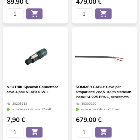
89,90
€
479,00
€
NEUTRIK Speakon Connettore
SOMMER CABLE Cavo per
cavo 4 poli NL4FXX-W-L
altoparlanti 2x2,5 100m Meridian
Install SP225 FRNC, schermato
No. 30208519
No. 30300220
La giacenza è di circa 12 sett.
La giacenza è di circa 12 sett.
7,90
€
679,00
€