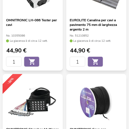
OMNITRONIC LH-086 Tester per
EUROLITE Canalina per cavi a
cavi
pavimento 75 mm di larghezza
argento 2 m
No. 10355086
No. 51210852
La giacenza è di circa 12 sett.
La giacenza è di circa 12 sett.
44,90
€
44,90
€
-16%