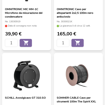
OMNITRONIC MIC MM-1C
OMNITRONIC Cavo per
Microfono da misurazione del
altoparlanti 2x2,5 100m nero
condensatore
antiscivolo
No. 13030919
No. 3030021K
Data di consegna non nota
La giacenza è di circa 12 sett.
39,90
€
165,00
€
SCHILL Avvolgicavo GT 310.SO
SOMMER CABLE Cavo per
strumenti 100m The Spirit XXL