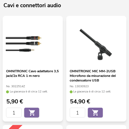
Cavi e connettori audio
OMNITRONIC Cavo adattatore 3,5
OMNITRONIC MIC MM-2USB
jack/2x RCA 1 m nero
Microfono da misurazione del
condensatore USB
No. 3022514Z
No. 13030923
La giacenza è di circa 12 sett.
La giacenza è di circa 12 sett.
5,90
€
54,90
€