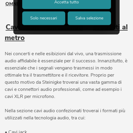
Accetta tutto
OMNITRONIC
o
PSSO
.
Solo necessari
Salva selezione
Cavi audio confezionati
e
prodotti al
metro
Nei concerti e nelle esibizioni dal vivo, una trasmissione
audio affidabile è essenziale per il successo. Innanzitutto, è
essenziale che i segnali vengano trasmessi in modo
ottimale tra il trasmettitore e il ricevitore. Proprio per
questo motivo da Steinigke troverai una vasta gamma di
cavi e connettori audio professionali, come ad esempio i
cavi XLR per microfono.
Nella sezione cavi audio confezionati troverai i formati più
utilizzati nella tecnologia audio, tra cui:
• Cavi jack