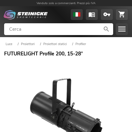
Venduto solo a commercianti. Prezzi più IVA
Luce
/
Proiettori
/
Proiettori statici
/
Profiler
FUTURELIGHT Profile 200, 15-28°