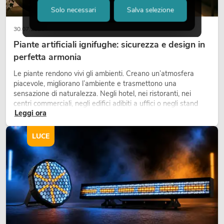
Solo necessari
Salva selezione
30.07.2026
Piante artificiali ignifughe: sicurezza e design in
perfetta armonia
Le piante rendono vivi gli ambienti. Creano un’atmosfera
piacevole, migliorano l’ambiente e trasmettono una
sensazione di naturalezza. Negli hotel, nei ristoranti, nei
centri commerciali, negli edifici adibiti a uffici o negli stand
Leggi ora
fieristici, una vegetazione di alta qualità è ormai parte
integrante dei moderni progetti di arredamento.
LUCE