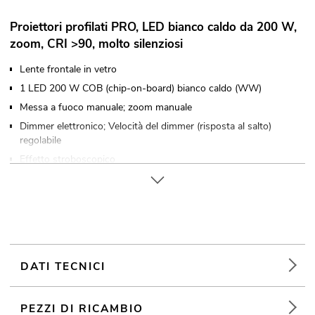
Proiettori profilati PRO, LED bianco caldo da 200 W,
zoom, CRI >90, molto silenziosi
Lente frontale in vetro
1 LED 200 W COB (chip-on-board) bianco caldo (WW)
Messa a fuoco manuale; zoom manuale
Dimmer elettronico; Velocità del dimmer (risposta al salto)
regolabile
Effetto stroboscopico
Può funzionare in modalità 2; 1 CH DMX
Il dispositivo è raffreddato tramite Ventola a basso rumore
Controllabile via DMX
Senza sfarfallio
With a beam angle of 15° - 28°
DATI TECNICI
Indice di resa cromatica molto elevato (CRI)
Con Staffa di montaggio
PEZZI DI RICAMBIO
Ingresso e uscita di rete per una facile interconnessione di fino