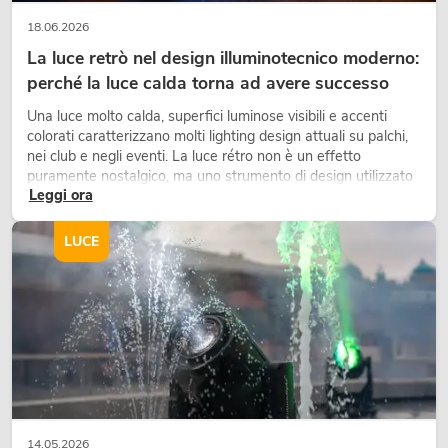
18.06.2026
La luce retrò nel design illuminotecnico moderno:
perché la luce calda torna ad avere successo
Una luce molto calda, superfici luminose visibili e accenti
colorati caratterizzano molti lighting design attuali su palchi,
nei club e negli eventi. La luce rétro non è un effetto
puramente nostalgico, ma uno strumento di design utilizzato
Leggi ora
in modo consapevole: crea atmosfera, dona carattere alle
scene e può rendere più emozionali i setup LED tecnici.
LUCE
14.05.2026