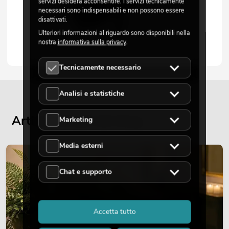
servizi desidera acconsentire. I servizi tecnicamente
necessari sono indispensabili e non possono essere
disattivati.
Ulteriori informazioni al riguardo sono disponibili nella
nostra
informativa sulla privacy
.
Tecnicamente necessario
Analisi e statistiche
Articoli attuali del blog
Marketing
Media esterni
DECORAZIONE
Chat e supporto
Accetta tutto