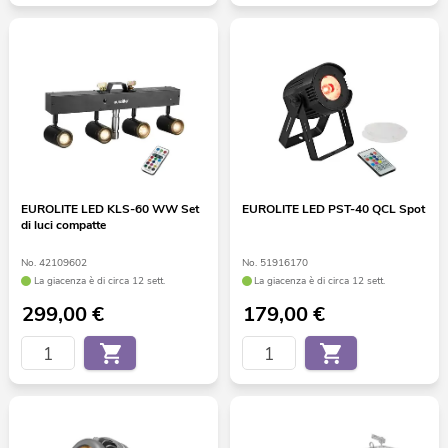
EUROLITE LED KLS-60 WW Set
EUROLITE LED PST-40 QCL Spot
di luci compatte
No. 42109602
No. 51916170
La giacenza è di circa 12 sett.
La giacenza è di circa 12 sett.
299,00
€
179,00
€