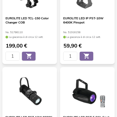
EUROLITE LED TCL-150 Color
EUROLITE LED IP PST-10W
Changer COB
6400K Pinspot
No. 51786110
No. 51916158
La giacenza è di circa 12 sett.
La giacenza è di circa 12 sett.
199,00
€
59,90
€