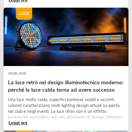
fieristici, una vegetazione di alta qualità è ormai parte
integrante dei moderni progetti di arredamento.
LUCE
18.06.2026
La luce retrò nel design illuminotecnico moderno:
perché la luce calda torna ad avere successo
Una luce molto calda, superfici luminose visibili e accenti
colorati caratterizzano molti lighting design attuali su palchi,
nei club e negli eventi. La luce rétro non è un effetto
puramente nostalgico, ma uno strumento di design utilizzato
Leggi ora
in modo consapevole: crea atmosfera, dona carattere alle
scene e può rendere più emozionali i setup LED tecnici.