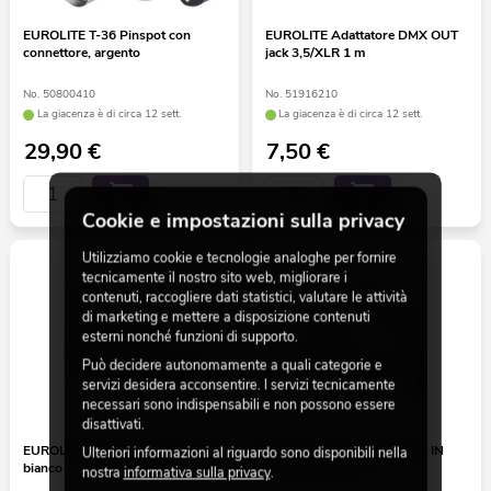
EUROLITE T-36 Pinspot con
EUROLITE Adattatore DMX OUT
connettore, argento
jack 3,5/XLR 1 m
No. 50800410
No. 51916210
La giacenza è di circa 12 sett.
La giacenza è di circa 12 sett.
29,90
€
7,50
€
Cookie e impostazioni sulla privacy
Utilizziamo cookie e tecnologie analoghe per fornire
tecnicamente il nostro sito web, migliorare i
contenuti, raccogliere dati statistici, valutare le attività
di marketing e mettere a disposizione contenuti
esterni nonché funzioni di supporto.
Può decidere autonomamente a quali categorie e
servizi desidera acconsentire. I servizi tecnicamente
necessari sono indispensabili e non possono essere
disattivati.
EUROLITE LED PST-5 QCL Spot
EUROLITE Adattatore DMX IN
Ulteriori informazioni al riguardo sono disponibili nella
bianco
jack 3,5/XLR 1 m
nostra
informativa sulla privacy
.