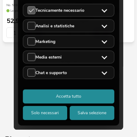
No. 51916146
No. 51916211
Tecnicamente necessario
La giacenza è di circa 12 sett.
La giacenza è di circa 12 sett.
52,90
€
7,50
€
Analisi e statistiche
Marketing
Media esterni
30 da 39
Chat e supporto
Mostra di più
Accetta tutto
Solo necessari
Salva selezione