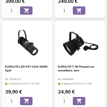
399,00
€
249,00
€
EUROLITE LED PST-12W 3000K
EUROLITE T-36 Pinspot con
Spot
connettore, nero
No. 51916110
No. 50800365
La giacenza è di circa 12 sett.
La giacenza è di circa 12 sett.
39,90
€
24,90
€