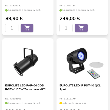
No. 51916152
No. 51786114
La giacenza è di circa 12 sett.
La giacenza è di circa 12 sett.
89,90
€
249,00
€
EUROLITE LED PAR-64 COB
EUROLITE LED IP PST-40 QCL
RGBW 120W Zoom nero MK2
Spot
No. 41603606
No. 51916175
La giacenza è di circa 12 sett.
solo pochi disponibili