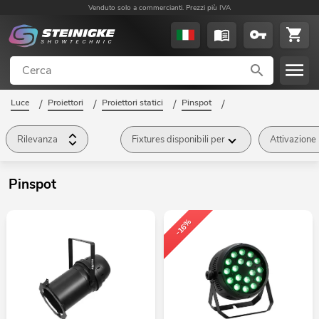
Venduto solo a commercianti. Prezzi più IVA
Luce
/
Proiettori
/
Proiettori statici
/
Pinspot
/
Rilevanza
Fixtures disponibili per
Attivazione
Pinspot
-16%