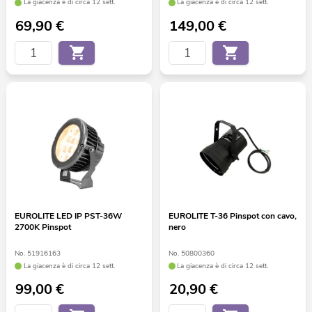
La giacenza è di circa 12 sett.
La giacenza è di circa 12 sett.
69,90
€
149,00
€
EUROLITE LED IP PST-36W
EUROLITE T-36 Pinspot con cavo,
2700K Pinspot
nero
No. 51916163
No. 50800360
La giacenza è di circa 12 sett.
La giacenza è di circa 12 sett.
99,00
€
20,90
€