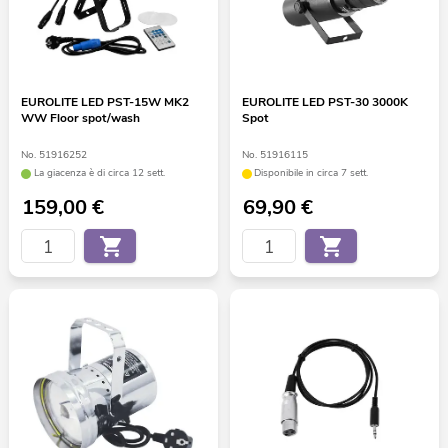
EUROLITE LED PST-15W MK2
EUROLITE LED PST-30 3000K
WW Floor spot/wash
Spot
No. 51916252
No. 51916115
La giacenza è di circa 12 sett.
Disponibile in circa 7 sett.
159,00
€
69,90
€