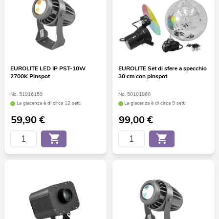
EUROLITE LED IP PST-10W
EUROLITE Set di sfere a specchio
2700K Pinspot
30 cm con pinspot
No. 51916159
No. 50101860
La giacenza è di circa 12 sett.
La giacenza è di circa 9 sett.
59,90
€
99,00
€