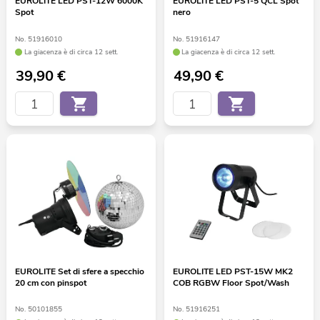
EUROLITE LED PST-12W 6000K
EUROLITE LED PST-5 QCL Spot
Spot
nero
No. 51916010
No. 51916147
La giacenza è di circa 12 sett.
La giacenza è di circa 12 sett.
39,90
€
49,90
€
EUROLITE Set di sfere a specchio
EUROLITE LED PST-15W MK2
20 cm con pinspot
COB RGBW Floor Spot/Wash
No. 50101855
No. 51916251