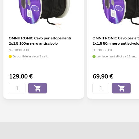
OMNITRONIC Cavo per altoparlanti
OMNITRONIC Cavo per alt
2x1,5 100m nero antiscivolo
2x1,5 50m nero antiscivol
No. 3030011K
No. 3030011L
Disponibile in circa 9 sett.
La giacenza è di circa 12 sett.
129,00
€
69,90
€