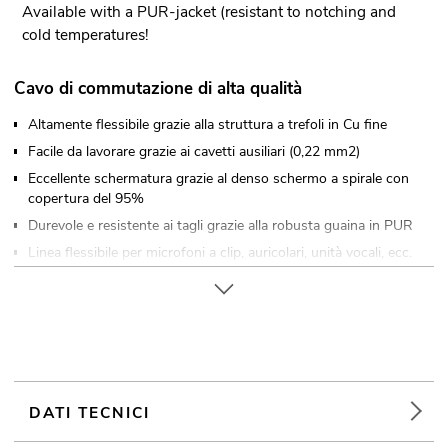
Available with a PUR-jacket (resistant to notching and
cold temperatures!
Cavo di commutazione di alta qualità
Altamente flessibile grazie alla struttura a trefoli in Cu fine
Facile da lavorare grazie ai cavetti ausiliari (0,22 mm2)
Eccellente schermatura grazie al denso schermo a spirale con
copertura del 95%
Durevole e resistente ai tagli grazie alla robusta guaina in PUR
Linea flessibile per microfoni a clip, auricolari, unità vocali, ecc.
Made in Europe
DATI TECNICI