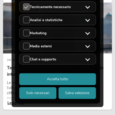
scene e può rendere più emozionali i setup LED tecnici.
Tecnicamente necessario
LUCE
Analisi e statistiche
Marketing
Media esterni
Chat e supporto
14.05.2026
Teste mobili outdoor: teste mobili resistenti alle
intemperie per eventi
Accetta tutto
Le teste mobili outdoor sono proiettori motorizzati per
l’utilizzo all’aperto. Vengono impiegate in festival, feste
cittadine, concerti open-air, allestimenti architetturali e
Solo necessari
Salva selezione
installazioni temporanee all’esterno.
Leggi ora