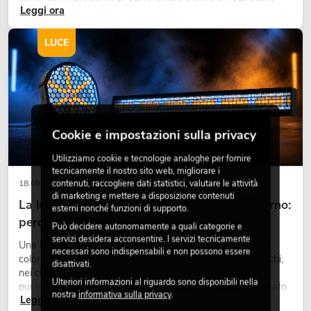
Leggi ora
fieristici, una vegetazione di alta qualità è ormai parte
integrante dei moderni progetti di arredamento.
LUCE
Cookie e impostazioni sulla privacy
Utilizziamo cookie e tecnologie analoghe per fornire
tecnicamente il nostro sito web, migliorare i
contenuti, raccogliere dati statistici, valutare le attività
18.06.2026
di marketing e mettere a disposizione contenuti
La luce retrò nel design illuminotecnico moderno:
esterni nonché funzioni di supporto.
perché la luce calda torna ad avere successo
Può decidere autonomamente a quali categorie e
servizi desidera acconsentire. I servizi tecnicamente
Una luce molto calda, superfici luminose visibili e accenti
necessari sono indispensabili e non possono essere
colorati caratterizzano molti lighting design attuali su palchi,
disattivati.
nei club e negli eventi. La luce rétro non è un effetto
Ulteriori informazioni al riguardo sono disponibili nella
puramente nostalgico, ma uno strumento di design utilizzato
nostra
informativa sulla privacy
.
Leggi ora
in modo consapevole: crea atmosfera, dona carattere alle