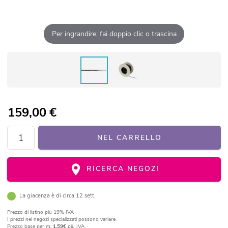
Per ingrandire: fai doppio clic o trascina
159,00
€
NEL CARRELLO
RICERCA NEGOZI
La giacenza è di circa 12 sett.
Prezzo di listino
più 19% IVA
I prezzi nei negozi specializzati possono variare.
Prezzo base per m:
1,59€
più IVA