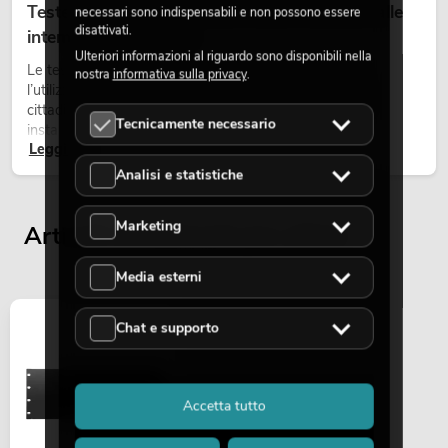
Teste mobili outdoor: teste mobili resistenti alle
necessari sono indispensabili e non possono essere
disattivati.
intemperie per eventi
Ulteriori informazioni al riguardo sono disponibili nella
Le teste mobili outdoor sono proiettori motorizzati per
nostra
informativa sulla privacy
.
l’utilizzo all’aperto. Vengono impiegate in festival, feste
cittadine, concerti open-air, allestimenti architetturali e
Tecnicamente necessario
installazioni temporanee all’esterno.
Leggi ora
Analisi e statistiche
Marketing
Articoli visualizzati per ultimi
Media esterni
Chat e supporto
Accetta tutto