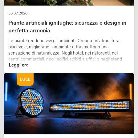
30.07.2026
Piante artificiali ignifughe: sicurezza e design in
perfetta armonia
Le piante rendono vivi gli ambienti. Creano un’atmosfera
piacevole, migliorano l’ambiente e trasmettono una
sensazione di naturalezza. Negli hotel, nei ristoranti, nei
centri commerciali, negli edifici adibiti a uffici o negli stand
Leggi ora
fieristici, una vegetazione di alta qualità è ormai parte
integrante dei moderni progetti di arredamento.
LUCE