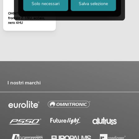
Solo necessari
Salva selezione
OMNITRONIC Pannello
frontale Z-19U, acciaio,
nero 4HU
I nostri marchi