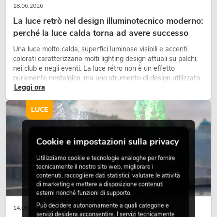
18.06.2026
La luce retrò nel design illuminotecnico moderno:
perché la luce calda torna ad avere successo
Una luce molto calda, superfici luminose visibili e accenti
colorati caratterizzano molti lighting design attuali su palchi,
nei club e negli eventi. La luce rétro non è un effetto
puramente nostalgico, ma uno strumento di design utilizzato
Leggi ora
in modo consapevole: crea atmosfera, dona carattere alle
scene e può rendere più emozionali i setup LED tecnici.
LUCE
Cookie e impostazioni sulla privacy
Utilizziamo cookie e tecnologie analoghe per fornire
tecnicamente il nostro sito web, migliorare i
contenuti, raccogliere dati statistici, valutare le attività
di marketing e mettere a disposizione contenuti
esterni nonché funzioni di supporto.
Può decidere autonomamente a quali categorie e
14.05.2026
servizi desidera acconsentire. I servizi tecnicamente