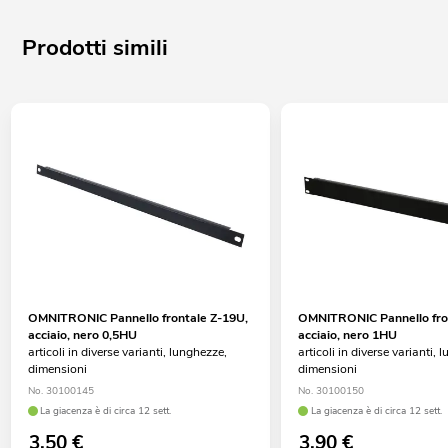
Prodotti simili
OMNITRONIC Pannello frontale Z-19U,
OMNITRONIC Pannello fro
acciaio, nero 0,5HU
acciaio, nero 1HU
articoli in diverse varianti, lunghezze,
articoli in diverse varianti, 
dimensioni
dimensioni
No. 30100145
No. 30100150
La giacenza è di circa 12 sett.
La giacenza è di circa 12 sett.
3,50
€
3,90
€