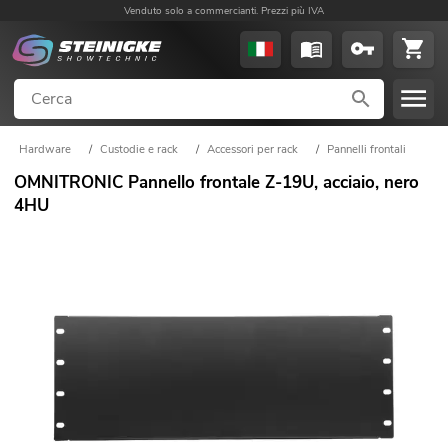
Venduto solo a commercianti. Prezzi più IVA
Hardware
/
Custodie e rack
/
Accessori per rack
/
Pannelli frontali
OMNITRONIC Pannello frontale Z-19U, acciaio, nero
4HU