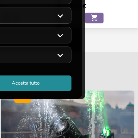
€
99,00
€
Accetta tutto
LUCE