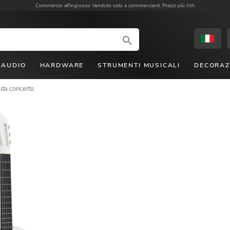
Commercio all'ingrosso
Venduto solo a commercianti. Prezzi più IVA
AUDIO
HARDWARE
STRUMENTI MUSICALI
DECORAZ
 da concerto