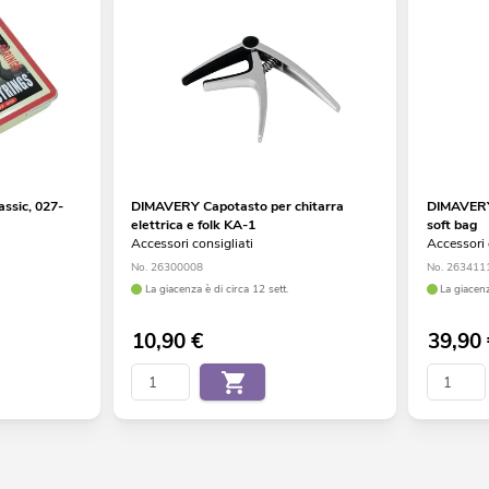
ssic, 027-
DIMAVERY Capotasto per chitarra
DIMAVERY 
elettrica e folk KA-1
soft bag
Accessori consigliati
Accessori 
No. 26300008
No. 263411
La giacenza è di circa 12 sett.
La giacenz
10,90
€
39,90