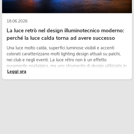
18.06.2026
La luce retrò nel design illuminotecnico moderno:
perché la luce calda torna ad avere successo
Una luce molto calda, superfici luminose visibili e accenti
colorati caratterizzano molti lighting design attuali su palchi,
nei club e negli eventi. La luce rétro non è un effetto
puramente nostalgico, ma uno strumento di design utilizzato in
Leggi ora
modo consapevole: crea atmosfera, dona carattere alle scene
e può rendere più emozionali i setup LED tecnici.