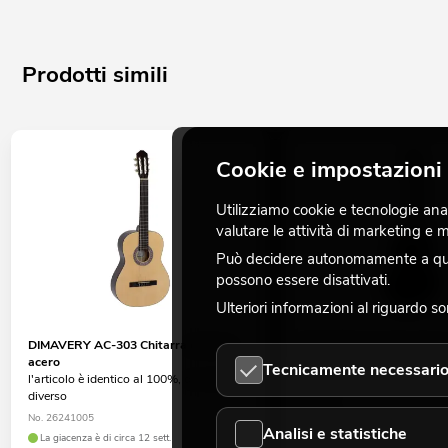
Prodotti simili
Cookie e impostazioni 
Utilizziamo cookie e tecnologie analo
valutare le attività di marketing e
Può decidere autonomamente a quali
possono essere disattivati.
Ulteriori informazioni al riguardo s
DIMAVERY AC-303 Chitarra classica,
DIMAVERY AC-303 Chitarra
acero
nero
Tecnicamente necessari
l'articolo è identico al 100%, di colore
l'articolo è identico al 100%
diverso
diverso
No. 26241005
No. 26241006
Analisi e statistiche
La giacenza è di circa 12 sett.
La giacenza è di circa 12 sett.