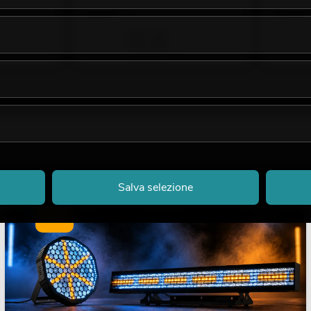
99,00
€
99,00
Salva selezione
LUCE