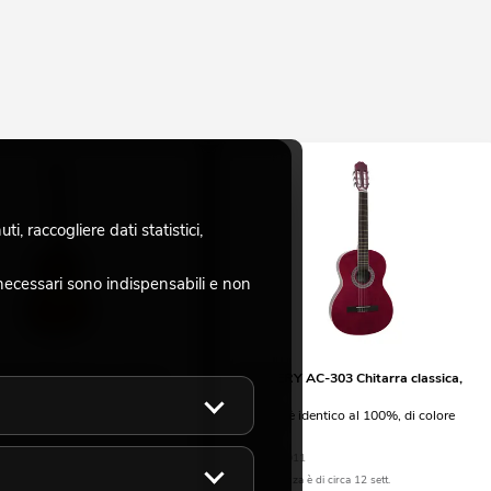
, raccogliere dati statistici,
necessari sono indispensabili e non
AC-303 Chitarra classica,
DIMAVERY AC-303 Chitarra classica,
rossa
è identico al 100%, di colore
l'articolo è identico al 100%, di colore
diverso
10
No. 26241011
a è di circa 12 sett.
La giacenza è di circa 12 sett.