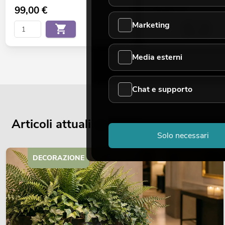
99,00
€
99,00
€
Marketing
Media esterni
Chat e supporto
Articoli attuali del blog
Solo necessari
DECORAZIONE