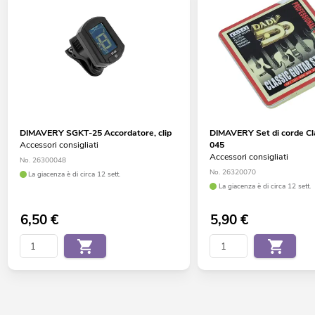
DIMAVERY SGKT-25 Accordatore, clip
DIMAVERY Set di corde Cla
Accessori consigliati
045
Accessori consigliati
No. 26300048
No. 26320070
La giacenza è di circa 12 sett.
La giacenza è di circa 12 sett.
6,50
€
5,90
€