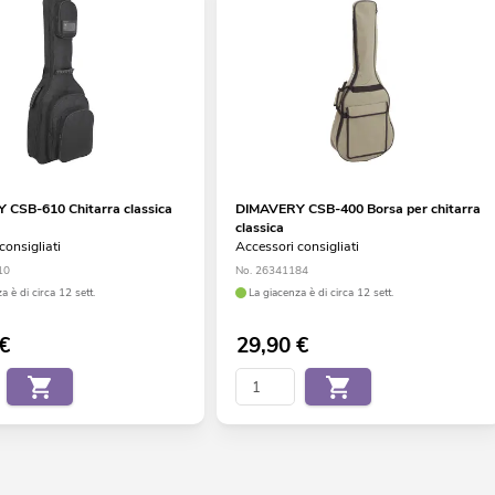
CSB-610 Chitarra classica
DIMAVERY CSB-400 Borsa per chitarra
classica
consigliati
Accessori consigliati
10
No. 26341184
a è di circa 12 sett.
La giacenza è di circa 12 sett.
€
29,90
€