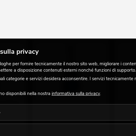
sulla privacy
ghe per fornire tecnicamente il nostro sito web, migliorare i contenuti
 mettere a disposizione contenuti esterni nonché funzioni di supporto.
 categorie e servizi desidera acconsentire. I servizi tecnicamente 
ono disponibili nella nostra
informativa sulla privacy
.
 classica,
DIMAVERY AC-303 Classical Guitar,
DIMAVERY 
Blueburst
sunburst
o
, di colore
l'articolo è identico al 100%, di colore
l'articolo 
diverso
diverso
No. 26241007
No. 262410
La giacenza è di circa 12 sett.
La giacenz