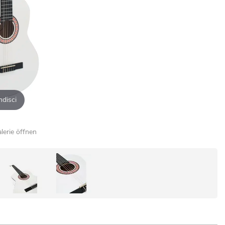
ndisci
alerie öffnen