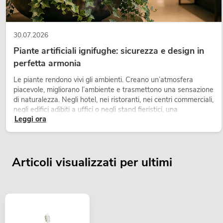
30.07.2026
Piante artificiali ignifughe: sicurezza e design in
perfetta armonia
Le piante rendono vivi gli ambienti. Creano un’atmosfera
piacevole, migliorano l’ambiente e trasmettono una sensazione
di naturalezza. Negli hotel, nei ristoranti, nei centri commerciali,
negli edifici adibiti a uffici o negli stand fieristici, una
Leggi ora
vegetazione di alta qualità è ormai parte integrante dei
moderni progetti di arredamento.
Articoli visualizzati per ultimi