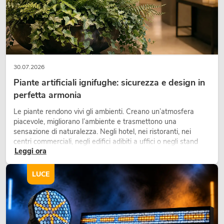
30.07.2026
Piante artificiali ignifughe: sicurezza e design in
perfetta armonia
Le piante rendono vivi gli ambienti. Creano un’atmosfera
piacevole, migliorano l’ambiente e trasmettono una
sensazione di naturalezza. Negli hotel, nei ristoranti, nei
centri commerciali, negli edifici adibiti a uffici o negli stand
Leggi ora
fieristici, una vegetazione di alta qualità è ormai parte
integrante dei moderni progetti di arredamento.
LUCE