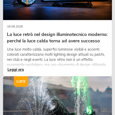
18.06.2026
La luce retrò nel design illuminotecnico moderno:
perché la luce calda torna ad avere successo
Una luce molto calda, superfici luminose visibili e accenti
colorati caratterizzano molti lighting design attuali su palchi,
nei club e negli eventi. La luce rétro non è un effetto
puramente nostalgico, ma uno strumento di design utilizzato
Leggi ora
in modo consapevole: crea atmosfera, dona carattere alle
scene e può rendere più emozionali i setup LED tecnici.
LUCE