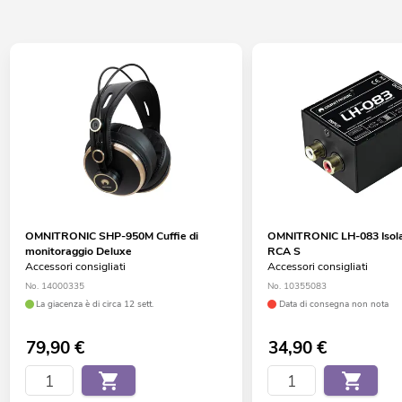
OMNITRONIC SHP-950M Cuffie di
OMNITRONIC LH-083 Isola
monitoraggio Deluxe
RCA S
Accessori consigliati
Accessori consigliati
No. 14000335
No. 10355083
La giacenza è di circa 12 sett.
Data di consegna non nota
79,90
€
34,90
€