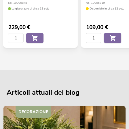
No. 10006878
No. 10006819
La giacenza è di circa 12 sett.
Disponibile in circa 12 sett.
229,00
€
109,00
€
Articoli attuali del blog
DECORAZIONE