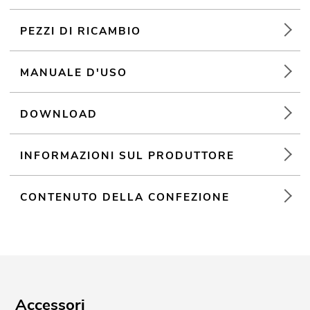
Controllabile via Bluetooth
Portata fino a 10m a vista
PEZZI DI RICAMBIO
Schermo LCD
Custodia per mixer
MANUALE D'USO
Per campi di applicazione come, ad esempio,: Sala da feste; DJ
mobili/Intrattenitori solisti; Uso mobile
DOWNLOAD
INFORMAZIONI SUL PRODUTTORE
CONTENUTO DELLA CONFEZIONE
Accessori