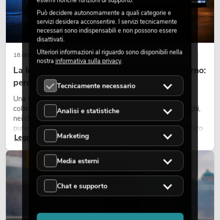
esterni nonché funzioni di supporto.
Può decidere autonomamente a quali categorie e
servizi desidera acconsentire. I servizi tecnicamente
necessari sono indispensabili e non possono essere
disattivati.
Ulteriori informazioni al riguardo sono disponibili nella
18.06.2026
nostra
informativa sulla privacy
.
La luce retrò nel design illuminotecnico moderno:
perché la luce calda torna ad avere successo
Tecnicamente necessario
Una luce molto calda, superfici luminose visibili e accenti
colorati caratterizzano molti lighting design attuali su palchi,
Analisi e statistiche
nei club e negli eventi. La luce rétro non è un effetto
puramente nostalgico, ma uno strumento di design utilizzato
Marketing
Leggi ora
in modo consapevole: crea atmosfera, dona carattere alle
scene e può rendere più emozionali i setup LED tecnici.
LUCE
Media esterni
Chat e supporto