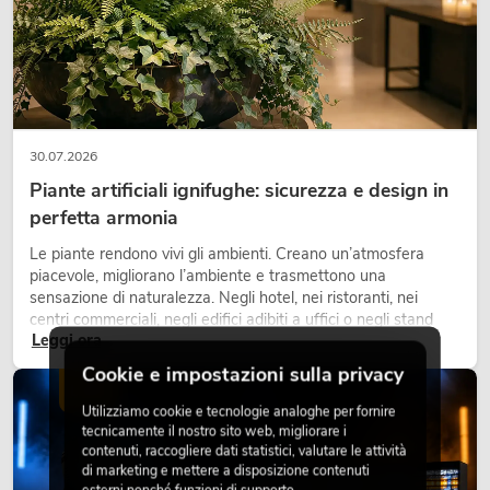
30.07.2026
Piante artificiali ignifughe: sicurezza e design in
perfetta armonia
Le piante rendono vivi gli ambienti. Creano un’atmosfera
piacevole, migliorano l’ambiente e trasmettono una
sensazione di naturalezza. Negli hotel, nei ristoranti, nei
centri commerciali, negli edifici adibiti a uffici o negli stand
Leggi ora
fieristici, una vegetazione di alta qualità è ormai parte
integrante dei moderni progetti di arredamento.
Cookie e impostazioni sulla privacy
LUCE
Utilizziamo cookie e tecnologie analoghe per fornire
tecnicamente il nostro sito web, migliorare i
contenuti, raccogliere dati statistici, valutare le attività
di marketing e mettere a disposizione contenuti