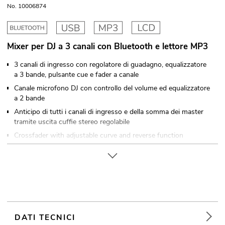
No. 10006874
Mixer per DJ a 3 canali con Bluetooth e lettore MP3
3 canali di ingresso con regolatore di guadagno, equalizzatore
a 3 bande, pulsante cue e fader a canale
Canale microfono DJ con controllo del volume ed equalizzatore
a 2 bande
Anticipo di tutti i canali di ingresso e della somma dei master
tramite uscita cuffie stereo regolabile
Crossfader with adjustable curve and reverse function
Canale master con controllo del volume e indicatore di livello
LED stereo a 6 cifre, commutabile tra segnale master e PFL
Indicatore di livello a LED stereo a 6 cifre
6 ingressi line e 2 ingressi phono tramite prese RCA
Uscite XLR simmetriche e prese RCA
Uscita record, indipendente dal master
DATI TECNICI