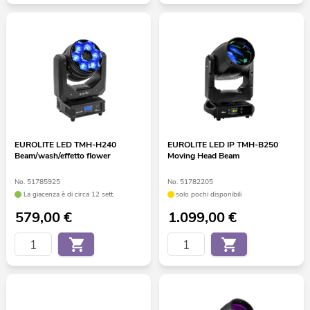
EUROLITE LED TMH-H240
EUROLITE LED IP TMH-B250
Beam/wash/effetto flower
Moving Head Beam
No. 51785925
No. 51782205
La giacenza è di circa 12 sett.
solo pochi disponibili
579,00
€
1.099,00
€