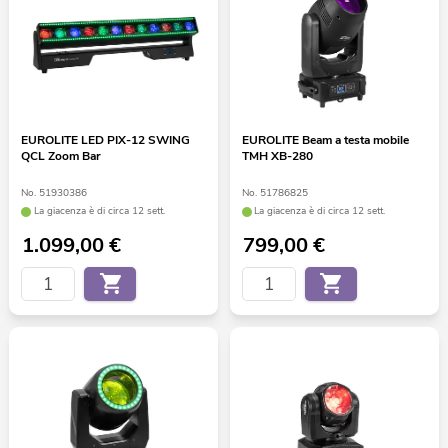
EUROLITE LED PIX-12 SWING
EUROLITE Beam a testa mobile
QCL Zoom Bar
TMH XB-280
No. 51930386
No. 51786825
La giacenza è di circa 12 sett.
La giacenza è di circa 12 sett.
1.099,00
€
799,00
€