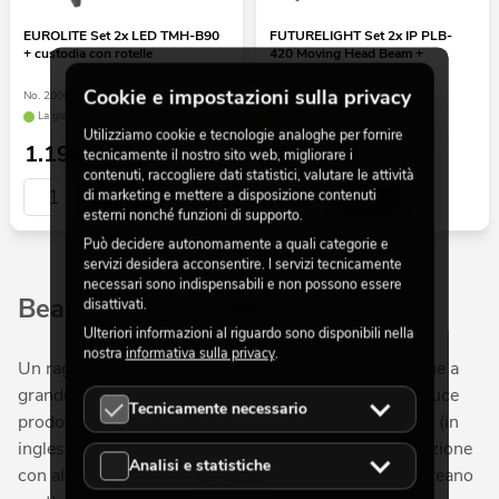
EUROLITE Set 2x LED TMH-B90
FUTURELIGHT Set 2x IP PLB-
+ custodia con rotelle
420 Moving Head Beam +
Flightcase with wheels
Cookie e impostazioni sulla privacy
No. 20000930
No. 20001056
La giacenza è di circa 4 sett.
solo pochi disponibili
Utilizziamo cookie e tecnologie analoghe per fornire
1.199,00
€
tecnicamente il nostro sito web, migliorare i
su richiesta
Prezzo
contenuti, raccogliere dati statistici, valutare le attività
di marketing e mettere a disposizione contenuti
esterni nonché funzioni di supporto.
Può decidere autonomamente a quali categorie e
servizi desidera acconsentire. I servizi tecnicamente
necessari sono indispensabili e non possono essere
Beam a testa mobile
disattivati.
Ulteriori informazioni al riguardo sono disponibili nella
nostra
informativa sulla privacy
.
Un raggio di luce il più intenso possibile, visibile anche a
grande distanza: il beam a testa mobile concentra la luce
Tecnicamente necessario
prodotta attraverso una lente e proietta questo raggio (in
inglese "beam") all'interno di uno spazio. In combinazione
Analisi e statistiche
con altri beam o altre
luci mobili
, questi dispositivi creano