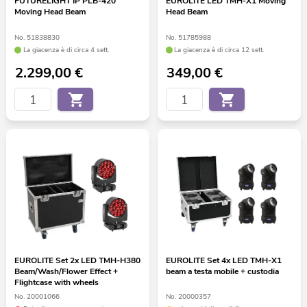
FUTURELIGHT IP PLB-420
EUROLITE LED TMH-X1 Moving
Moving Head Beam
Head Beam
No. 51838830
No. 51785988
La giacenza è di circa 4 sett.
La giacenza è di circa 12 sett.
2.299,00
€
349,00
€
EUROLITE Set 2x LED TMH-H380
EUROLITE Set 4x LED TMH-X1
Beam/Wash/Flower Effect +
beam a testa mobile + custodia
Flightcase with wheels
No. 20001066
No. 20000357