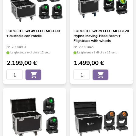
EUROLITE Set 4x LED TMH-B90
EUROLITE Set 2x LED TMH-B120
+ custodia con rotelle
Hypno Moving-Head Beam +
Flightcase with wheels
No. 20000931
No. 20001045
La giacenza è di circa 12 sett.
La giacenza è di circa 12 sett.
2.199,00
€
1.499,00
€