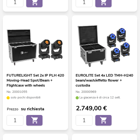
FUTURELIGHT Set 2x IP PLH 420
EUROLITE Set 4x LED TMH-H240
Moving-Head Spot/Beam +
beam/wash/effetto flower +
Flightcase with wheels
custodia
No. 20001055
No. 20000969
solo pochi disponibili
La giacenza è di circa 12 sett.
2.749,00
€
su richiesta
Prezzo