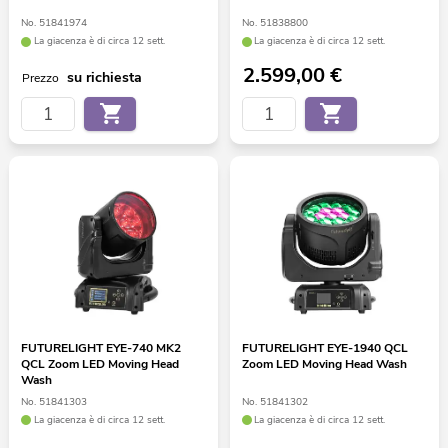
No. 51841974
No. 51838800
La giacenza è di circa 12 sett.
La giacenza è di circa 12 sett.
2.599,00
€
su richiesta
Prezzo
FUTURELIGHT EYE-740 MK2
FUTURELIGHT EYE-1940 QCL
QCL Zoom LED Moving Head
Zoom LED Moving Head Wash
Wash
No. 51841303
No. 51841302
La giacenza è di circa 12 sett.
La giacenza è di circa 12 sett.