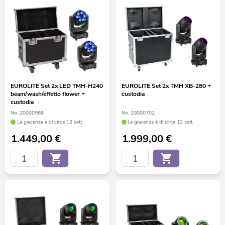
EUROLITE Set 2x LED TMH-H240
EUROLITE Set 2x TMH XB-280 +
beam/wash/effetto flower +
custodia
custodia
No. 20000968
No. 20000702
La giacenza è di circa 12 sett.
La giacenza è di circa 12 sett.
1.449,00
€
1.999,00
€