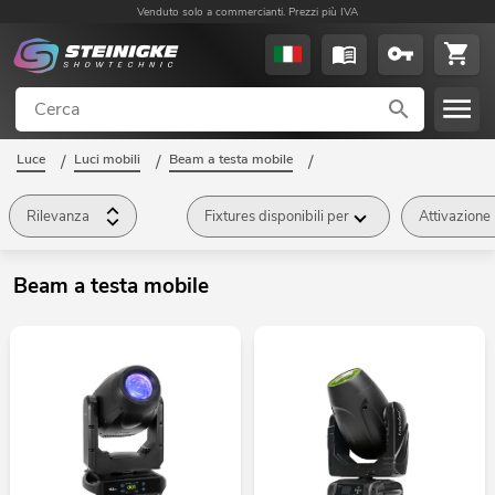
Venduto solo a commercianti. Prezzi più IVA
Luce
/
Luci mobili
/
Beam a testa mobile
/
Rilevanza
Fixtures disponibili per
Attivazione
Beam a testa mobile