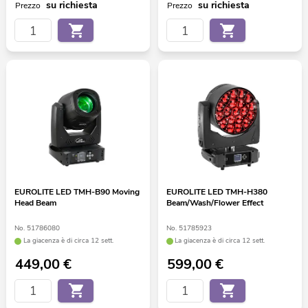
su richiesta
su richiesta
Prezzo
Prezzo
EUROLITE LED TMH-B90 Moving
EUROLITE LED TMH-H380
Head Beam
Beam/Wash/Flower Effect
No. 51786080
No. 51785923
La giacenza è di circa 12 sett.
La giacenza è di circa 12 sett.
449,00
€
599,00
€