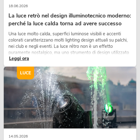
18.06.2026
La luce retrò nel design illuminotecnico moderno:
perché la luce calda torna ad avere successo
Una luce molto calda, superfici luminose visibili e accenti
colorati caratterizzano molti lighting design attuali su palchi,
nei club e negli eventi. La luce rétro non è un effetto
puramente nostalgico, ma uno strumento di design utilizzato
Leggi ora
in modo consapevole: crea atmosfera, dona carattere alle
scene e può rendere più emozionali i setup LED tecnici.
LUCE
14.05.2026