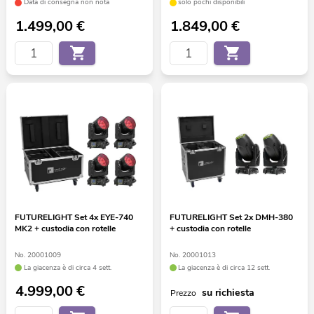
Data di consegna non nota
solo pochi disponibili
1.499,00
€
1.849,00
€
FUTURELIGHT Set 4x EYE-740
FUTURELIGHT Set 2x DMH-380
MK2 + custodia con rotelle
+ custodia con rotelle
No. 20001009
No. 20001013
La giacenza è di circa 4 sett.
La giacenza è di circa 12 sett.
4.999,00
€
su richiesta
Prezzo