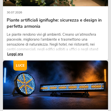
30.07.2026
Piante artificiali ignifughe: sicurezza e design in
perfetta armonia
Le piante rendono vivi gli ambienti. Creano un’atmosfera
piacevole, migliorano l’ambiente e trasmettono una
sensazione di naturalezza. Negli hotel, nei ristoranti, nei
centri commerciali, negli edifici adibiti a uffici o negli stand
Leggi ora
fieristici, una vegetazione di alta qualità è ormai parte
integrante dei moderni progetti di arredamento.
LUCE