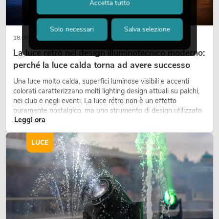
Accetta tutto
Solo necessari
Salva selezione
18.06.2026
La luce retrò nel design illuminotecnico moderno:
perché la luce calda torna ad avere successo
Una luce molto calda, superfici luminose visibili e accenti
colorati caratterizzano molti lighting design attuali su palchi,
nei club e negli eventi. La luce rétro non è un effetto
puramente nostalgico, ma uno strumento di design utilizzato
Leggi ora
in modo consapevole: crea atmosfera, dona carattere alle
scene e può rendere più emozionali i setup LED tecnici.
LUCE