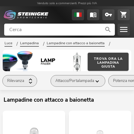
Venduto solo a commercianti. Prezzi più IVA
Luce
/
Lampadina
/
Lampadine con attacco a baionetta
/
TROVA ORA LA
LAMPADINA
GIUSTA
Rilevanza
Attacco/Portalampada
Potenza no
Lampadine con attacco a baionetta