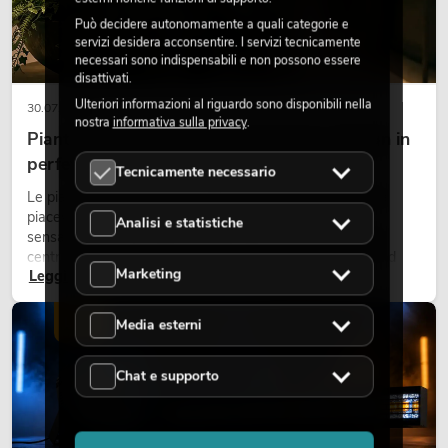
Può decidere autonomamente a quali categorie e
servizi desidera acconsentire. I servizi tecnicamente
necessari sono indispensabili e non possono essere
disattivati.
Ulteriori informazioni al riguardo sono disponibili nella
30.07.2026
nostra
informativa sulla privacy
.
Piante artificiali ignifughe: sicurezza e design in
perfetta armonia
Tecnicamente necessario
Le piante rendono vivi gli ambienti. Creano un’atmosfera
piacevole, migliorano l’ambiente e trasmettono una
Analisi e statistiche
sensazione di naturalezza. Negli hotel, nei ristoranti, nei
centri commerciali, negli edifici adibiti a uffici o negli stand
Marketing
Leggi ora
fieristici, una vegetazione di alta qualità è ormai parte
integrante dei moderni progetti di arredamento.
LUCE
Media esterni
Chat e supporto