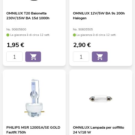
OMNILUX T20 Baionetta
OMNILUX 12V/5W BA 9s 200h
230V/15W BA 15d 1000h
Halogen
No. 90605600
No. 90605505
La giacenza è di circa 12 sett.
La giacenza è di circa 12 sett.
1,95
€
2,90
€
PHILIPS MSR 1200SA/SE GOLD
OMNILUX Lampada per soffitto
Fastfit 750h
24 V/18 W