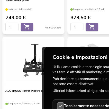
Traversa a 4 punti
solo pochi disponibili
La giacenza è di circa 12 sett.
749,00
€
373,50
€
No. 60304450
Cookie e impostazioni 
Utilizziamo cookie e tecnologie analo
valutare le attività di marketing e
Può decidere autonomamente a quali
possono essere disattivati.
Ulteriori informazioni al riguardo s
ALUTRUSS Tower Piastra di base
ALUTRUSS Tower Testata
La giacenza è di circa 12 sett.
La giacenza è di circa 10 sett.
Tecnicamente necessari