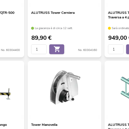
QTR-500
ALUTRUSS Tower Cerniera
ALUTRUSS 
Traversa a 4 
La giacenza è di circa 12 sett.
Sarà ordinato
89,90
€
949,00
No. 60304400
No. 60304160
ungo
Tower Manovella
ALUTRUSS 