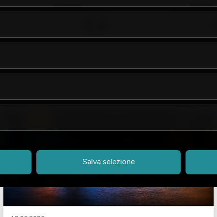
89,90
€
749,00
No. 60304110
No. 60304161
LUCE
Salva selezione