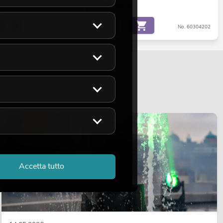
€
89,90
€
No. 60304111
No. 60304202
LUCE
Accetta tutto