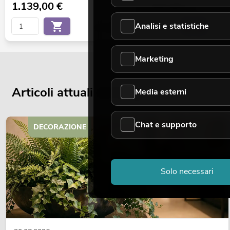
1.139,00
€
615,00
€
Analisi e statistiche
No. 60304100
Marketing
Articoli attuali del blog
Media esterni
Chat e supporto
DECORAZIONE
Solo necessari