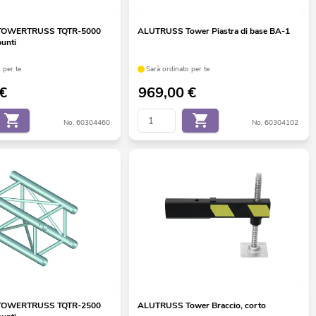
TOWERTRUSS TQTR-5000
ALUTRUSS Tower Piastra di base BA-1
punti
 per te
Sarà ordinato per te
€
969,00
€
No. 60304460
No. 60304102
TOWERTRUSS TQTR-2500
ALUTRUSS Tower Braccio, corto