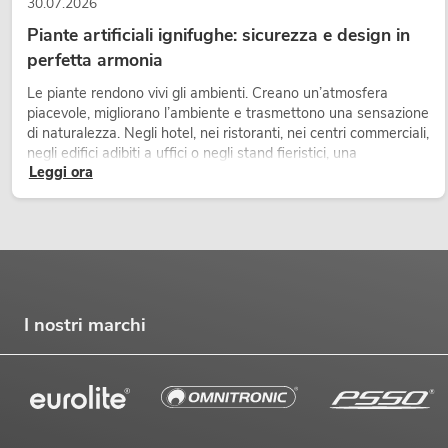
30.07.2026
Piante artificiali ignifughe: sicurezza e design in
perfetta armonia
Le piante rendono vivi gli ambienti. Creano un’atmosfera
piacevole, migliorano l’ambiente e trasmettono una sensazione
di naturalezza. Negli hotel, nei ristoranti, nei centri commerciali,
negli edifici adibiti a uffici o negli stand fieristici, una
Leggi ora
vegetazione di alta qualità è ormai parte integrante dei
moderni progetti di arredamento.
I nostri marchi