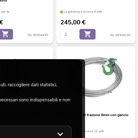
punti
 per te
La giacenza è di circa 4 sett.
€
245,00
€
No. 60304430
No. 60304130
, raccogliere dati statistici,
necessari sono indispensabili e non
wer corner block TK-2
Tower Corda di trazione 8mm con gancio
 per te
La giacenza è di circa 12 sett.