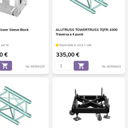
wer Sleeve Block
ALUTRUSS TOWERTRUSS TQTR-1000
Traversa a 4 punti
 per te
Disponibile in circa 1 sett.
00
€
335,00
€
No. 60304120
No. 60304410