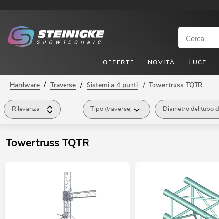
OFFERTE
NOVITÀ
LUCE
/
/
Hardware
Traverse
Sistemi a 4 punti
/
Towertruss TQTR
Rilevanza
Tipo (traverse)
Diametro del tubo d
Towertruss TQTR