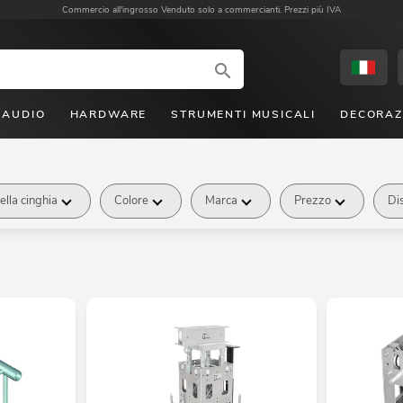
Commercio all'ingrosso
Venduto solo a commercianti. Prezzi più IVA
AUDIO
HARDWARE
STRUMENTI MUSICALI
DECORAZ
ella cinghia
Colore
Marca
Prezzo
Dis