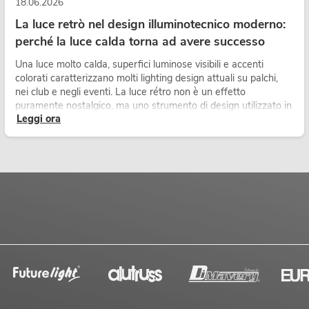
18.06.2026
La luce retrò nel design illuminotecnico moderno:
perché la luce calda torna ad avere successo
Una luce molto calda, superfici luminose visibili e accenti
colorati caratterizzano molti lighting design attuali su palchi,
nei club e negli eventi. La luce rétro non è un effetto
puramente nostalgico, ma uno strumento di design utilizzato in
Leggi ora
modo consapevole: crea atmosfera, dona carattere alle scene
e può rendere più emozionali i setup LED tecnici.