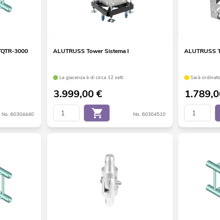
QTR-3000
ALUTRUSS Tower Sistema I
ALUTRUSS To
La giacenza è di circa 12 sett.
Sarà ordinato
3.999,00
€
1.789,
No. 60304440
No. 60304510