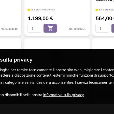
Traversa a 4 
solo pochi disponibili
Sarà ordinato
1.199,00
€
564,00
No. 60304140
No. 60304201
sulla privacy
ghe per fornire tecnicamente il nostro sito web, migliorare i contenuti
 mettere a disposizione contenuti esterni nonché funzioni di supporto.
 categorie e servizi desidera acconsentire. I servizi tecnicamente 
ono disponibili nella nostra
informativa sulla privacy
.
ALUTRUSS Tower Cerniera QL-ET
ALUTRUSS To
Sarà ordinato per te
Sarà ordinato
o