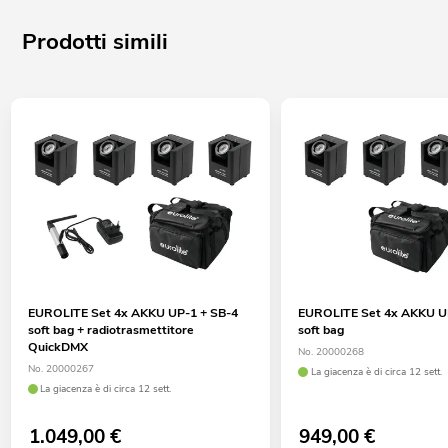
Prodotti simili
EUROLITE Set 4x AKKU UP-1 + SB-4
EUROLITE Set 4x AKKU U
soft bag + radiotrasmettitore
soft bag
QuickDMX
No. 20000268
No. 20000267
La giacenza è di circa 12 sett.
La giacenza è di circa 12 sett.
1.049,00
€
949,00
€