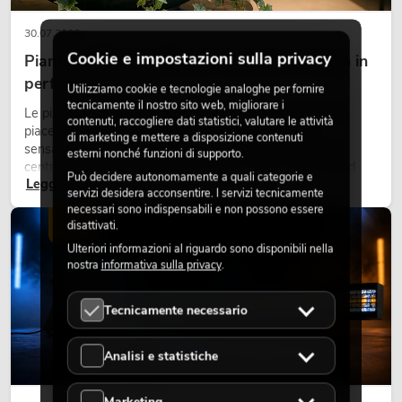
30.07.2026
Cookie e impostazioni sulla privacy
Piante artificiali ignifughe: sicurezza e design in
perfetta armonia
Utilizziamo cookie e tecnologie analoghe per fornire
tecnicamente il nostro sito web, migliorare i
Le piante rendono vivi gli ambienti. Creano un’atmosfera
contenuti, raccogliere dati statistici, valutare le attività
piacevole, migliorano l’ambiente e trasmettono una
di marketing e mettere a disposizione contenuti
sensazione di naturalezza. Negli hotel, nei ristoranti, nei
esterni nonché funzioni di supporto.
centri commerciali, negli edifici adibiti a uffici o negli stand
Può decidere autonomamente a quali categorie e
Leggi ora
fieristici, una vegetazione di alta qualità è ormai parte
servizi desidera acconsentire. I servizi tecnicamente
integrante dei moderni progetti di arredamento.
necessari sono indispensabili e non possono essere
LUCE
disattivati.
Ulteriori informazioni al riguardo sono disponibili nella
nostra
informativa sulla privacy
.
Tecnicamente necessario
Analisi e statistiche
Marketing