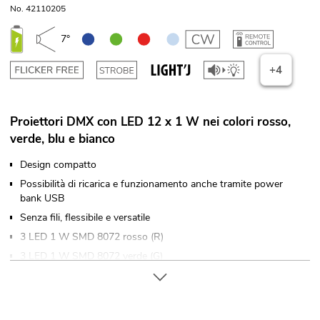
No. 42110205
7°
+4
Proiettori DMX con LED 12 x 1 W nei colori rosso,
verde, blu e bianco
Design compatto
Possibilità di ricarica e funzionamento anche tramite power
bank USB
Senza fili, flessibile e versatile
3 LED 1 W SMD 8072 rosso (R)
3 LED 1 W SMD 8072 verde (G)
3 LED 1 W SMD 8072 blu (B)
3 LED 1 W SMD 8072 bianco freddo (CW)
Miscela di colori in continuo; Cambio colore regolabile; Dimmer