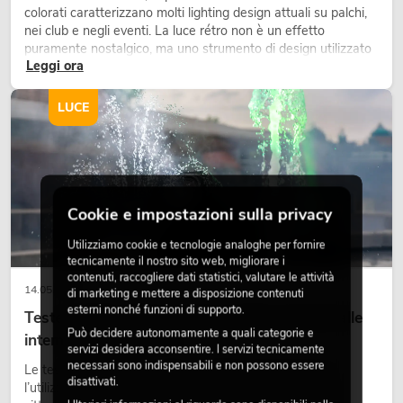
colorati caratterizzano molti lighting design attuali su palchi,
nei club e negli eventi. La luce rétro non è un effetto
puramente nostalgico, ma uno strumento di design utilizzato
Leggi ora
in modo consapevole: crea atmosfera, dona carattere alle
scene e può rendere più emozionali i setup LED tecnici.
LUCE
Cookie e impostazioni sulla privacy
Utilizziamo cookie e tecnologie analoghe per fornire
tecnicamente il nostro sito web, migliorare i
contenuti, raccogliere dati statistici, valutare le attività
14.05.2026
di marketing e mettere a disposizione contenuti
esterni nonché funzioni di supporto.
Teste mobili outdoor: teste mobili resistenti alle
Può decidere autonomamente a quali categorie e
intemperie per eventi
servizi desidera acconsentire. I servizi tecnicamente
necessari sono indispensabili e non possono essere
Le teste mobili outdoor sono proiettori motorizzati per
disattivati.
l’utilizzo all’aperto. Vengono impiegate in festival, feste