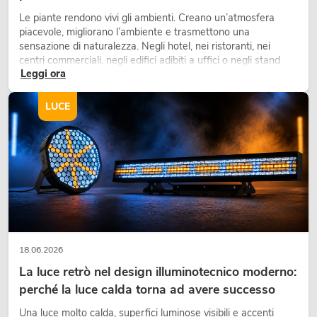
Le piante rendono vivi gli ambienti. Creano un’atmosfera
piacevole, migliorano l’ambiente e trasmettono una
sensazione di naturalezza. Negli hotel, nei ristoranti, nei
centri commerciali, negli edifici adibiti a uffici o negli stand
Leggi ora
fieristici, una vegetazione di alta qualità è ormai parte
integrante dei moderni progetti di arredamento.
LUCE
18.06.2026
La luce retrò nel design illuminotecnico moderno:
perché la luce calda torna ad avere successo
Una luce molto calda, superfici luminose visibili e accenti