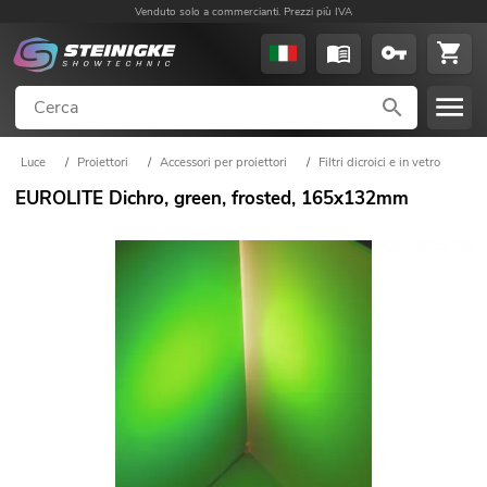
Venduto solo a commercianti. Prezzi più IVA
Luce
/
Proiettori
/
Accessori per proiettori
/
Filtri dicroici e in vetro
EUROLITE Dichro, green, frosted, 165x132mm