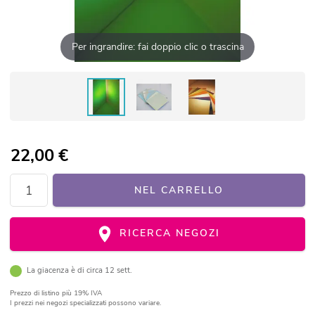
Per ingrandire: fai doppio clic o trascina
22,00
€
NEL CARRELLO
RICERCA NEGOZI
La giacenza è di circa 12 sett.
Prezzo di listino
più 19% IVA
I prezzi nei negozi specializzati possono variare.