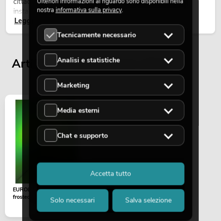
cittadine, concerti open-air, allestimenti architetturali e
Ulteriori informazioni al riguardo sono disponibili nella
nostra
informativa sulla privacy
.
installazioni temporanee all’esterno.
Leggi ora
Tecnicamente necessario
Analisi e statistiche
Articoli visualizzati per ultimi
Marketing
Media esterni
Chat e supporto
Accetta tutto
EUROLITE Dichro, green,
frosted, 165x132mm
Solo necessari
Salva selezione