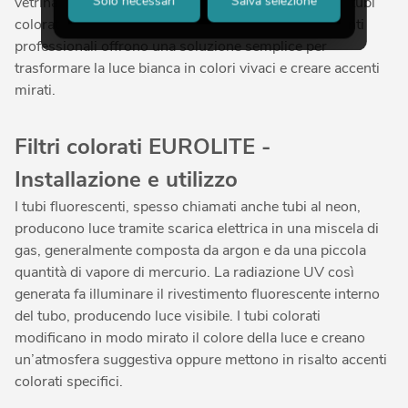
Solo necessari
Salva selezione
vetrina, di un club, di un museo o di eventi speciali: i tubi
colorati di alta qualità del nostro shop online per clienti
professionali offrono una soluzione semplice per
trasformare la luce bianca in colori vivaci e creare accenti
mirati.
Filtri colorati EUROLITE -
Installazione e utilizzo
I tubi fluorescenti, spesso chiamati anche tubi al neon,
producono luce tramite scarica elettrica in una miscela di
gas, generalmente composta da argon e da una piccola
quantità di vapore di mercurio. La radiazione UV così
generata fa illuminare il rivestimento fluorescente interno
del tubo, producendo luce visibile. I tubi colorati
modificano in modo mirato il colore della luce e creano
un’atmosfera suggestiva oppure mettono in risalto accenti
colorati specifici.