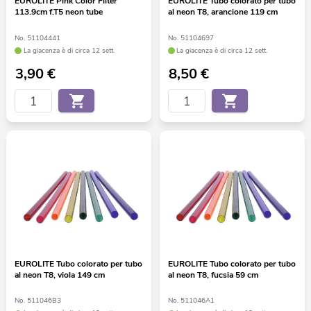
EUROLITE Pink Color Filter
EUROLITE Tubo colorato per tubo
113.9cm f.T5 neon tube
al neon T8, arancione 119 cm
No. 51104441
No. 51104697
La giacenza è di circa 12 sett.
La giacenza è di circa 12 sett.
3,90
€
8,50
€
EUROLITE Tubo colorato per tubo
EUROLITE Tubo colorato per tubo
al neon T8, viola 149 cm
al neon T8, fucsia 59 cm
No. 511046B3
No. 511046A1