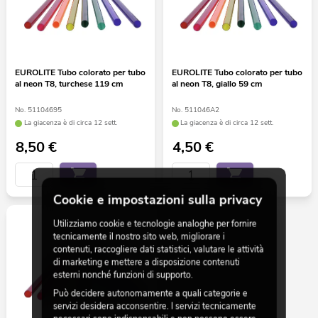
EUROLITE Tubo colorato per tubo
EUROLITE Tubo colorato per tubo
al neon T8, turchese 119 cm
al neon T8, giallo 59 cm
No. 51104695
No. 511046A2
La giacenza è di circa 12 sett.
La giacenza è di circa 12 sett.
8,50
€
4,50
€
Cookie e impostazioni sulla privacy
Utilizziamo cookie e tecnologie analoghe per fornire
tecnicamente il nostro sito web, migliorare i
contenuti, raccogliere dati statistici, valutare le attività
di marketing e mettere a disposizione contenuti
esterni nonché funzioni di supporto.
Può decidere autonomamente a quali categorie e
servizi desidera acconsentire. I servizi tecnicamente