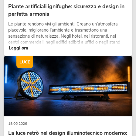
Piante artificiali ignifughe: sicurezza e design in
perfetta armonia
Le piante rendono vivi gli ambienti. Creano un’atmosfera
piacevole, migliorano l’ambiente e trasmettono una
sensazione di naturalezza. Negli hotel, nei ristoranti, nei
centri commerciali, negli edifici adibiti a uffici o negli stand
Leggi ora
fieristici, una vegetazione di alta qualità è ormai parte
integrante dei moderni progetti di arredamento.
LUCE
18.06.2026
La luce retrò nel design illuminotecnico moderno: