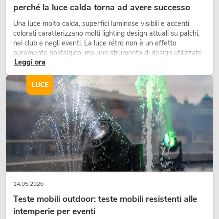
perché la luce calda torna ad avere successo
Una luce molto calda, superfici luminose visibili e accenti
colorati caratterizzano molti lighting design attuali su palchi,
nei club e negli eventi. La luce rétro non è un effetto
puramente nostalgico, ma uno strumento di design utilizzato
Leggi ora
in modo consapevole: crea atmosfera, dona carattere alle
scene e può rendere più emozionali i setup LED tecnici.
LUCE
14.05.2026
Teste mobili outdoor: teste mobili resistenti alle
intemperie per eventi