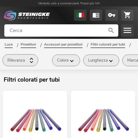
Venduto solo a commercianti. Prezzi più IVA
Luce
/
Proiettori
/
Accessori per proiettori
/
Filtri colorati per tubi
/
Rilevanza
Colore
Lunghezza
Marc
Filtri colorati per tubi