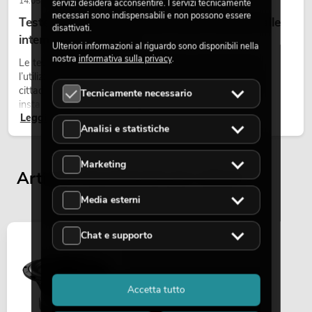
14.05.2026
servizi desidera acconsentire. I servizi tecnicamente
necessari sono indispensabili e non possono essere
Teste mobili outdoor: teste mobili resistenti alle
disattivati.
intemperie per eventi
Ulteriori informazioni al riguardo sono disponibili nella
nostra
informativa sulla privacy
.
Le teste mobili outdoor sono proiettori motorizzati per
l’utilizzo all’aperto. Vengono impiegate in festival, feste
cittadine, concerti open-air, allestimenti architetturali e
Tecnicamente necessario
installazioni temporanee all’esterno.
Leggi ora
Analisi e statistiche
Marketing
Articoli visualizzati per ultimi
Media esterni
Chat e supporto
Accetta tutto