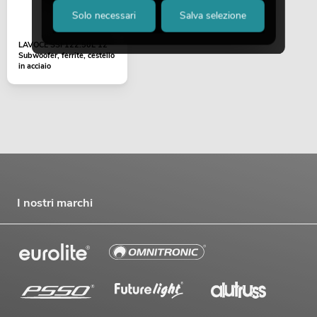
Solo necessari
Salva selezione
LAVOCE SSF122.50L 12"
Subwoofer, ferrite, cestello
in acciaio
I nostri marchi