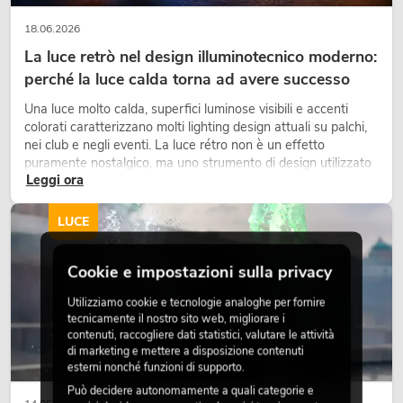
18.06.2026
La luce retrò nel design illuminotecnico moderno:
perché la luce calda torna ad avere successo
Una luce molto calda, superfici luminose visibili e accenti
colorati caratterizzano molti lighting design attuali su palchi,
nei club e negli eventi. La luce rétro non è un effetto
puramente nostalgico, ma uno strumento di design utilizzato
Leggi ora
in modo consapevole: crea atmosfera, dona carattere alle
scene e può rendere più emozionali i setup LED tecnici.
LUCE
Cookie e impostazioni sulla privacy
Utilizziamo cookie e tecnologie analoghe per fornire
tecnicamente il nostro sito web, migliorare i
contenuti, raccogliere dati statistici, valutare le attività
di marketing e mettere a disposizione contenuti
esterni nonché funzioni di supporto.
Può decidere autonomamente a quali categorie e