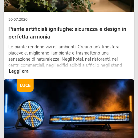
30.07.2026
Piante artificiali ignifughe: sicurezza e design in
perfetta armonia
Le piante rendono vivi gli ambienti. Creano un’atmosfera
piacevole, migliorano l’ambiente e trasmettono una
sensazione di naturalezza. Negli hotel, nei ristoranti, nei
centri commerciali, negli edifici adibiti a uffici o negli stand
Leggi ora
fieristici, una vegetazione di alta qualità è ormai parte
integrante dei moderni progetti di arredamento.
LUCE