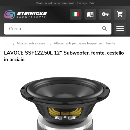
Venduto solo a commercianti. Prezzi più IVA
...
/
Altoparlanti e casse
/
Altoparlanti per basse frequenze in ferrite
LAVOCE SSF122.50L 12" Subwoofer, ferrite, cestello
in acciaio