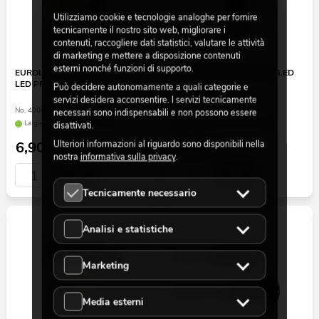
Utilizziamo cookie e tecnologie analoghe per fornire
tecnicamente il nostro sito web, migliorare i
contenuti, raccogliere dati statistici, valutare le attività
di marketing e mettere a disposizione contenuti
esterni nonché funzioni di supporto.
EUROLITE Cavo di alimentazione
EUROLITE Porta Gobo per LED
LED PFE-50, 1,5m, 230V
SL-1000 MFZ
Può decidere autonomamente a quali categorie e
servizi desidera acconsentire. I servizi tecnicamente
No. 40001817
No. 51787338
necessari sono indispensabili e non possono essere
La giacenza è di circa 12 sett.
La giacenza è di circa 12 sett.
disattivati.
Ulteriori informazioni al riguardo sono disponibili nella
6,90
€
29,90
€
nostra
informativa sulla privacy
.
Tecnicamente necessario
Analisi e statistiche
Marketing
Media esterni