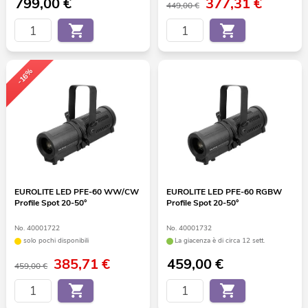
799,00
€
377,31
€
449,00 €
-16%
EUROLITE LED PFE-60 WW/CW
EUROLITE LED PFE-60 RGBW
Profile Spot 20-50°
Profile Spot 20-50°
No. 40001722
No. 40001732
solo pochi disponibili
La giacenza è di circa 12 sett.
385,71
€
459,00
€
459,00 €