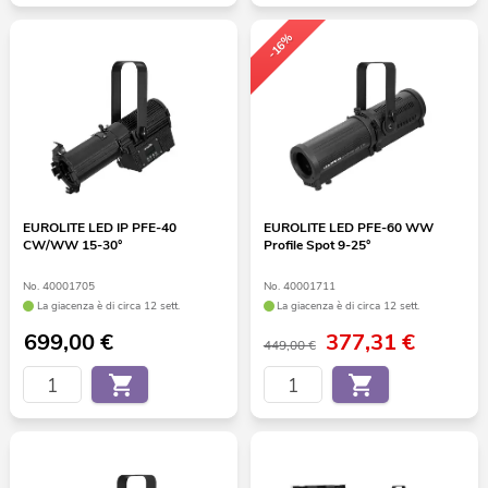
-16%
EUROLITE LED IP PFE-40
EUROLITE LED PFE-60 WW
CW/WW 15-30°
Profile Spot 9-25°
No. 40001705
No. 40001711
La giacenza è di circa 12 sett.
La giacenza è di circa 12 sett.
699,00
€
377,31
€
449,00 €