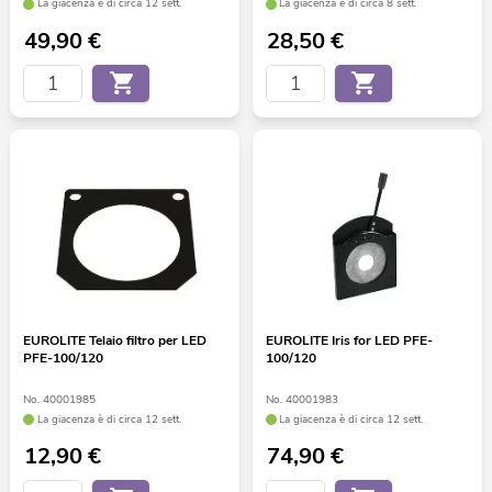
La giacenza è di circa 12 sett.
La giacenza è di circa 8 sett.
49,90
€
28,50
€
EUROLITE Telaio filtro per LED
EUROLITE Iris for LED PFE-
PFE-100/120
100/120
No. 40001985
No. 40001983
La giacenza è di circa 12 sett.
La giacenza è di circa 12 sett.
12,90
€
74,90
€