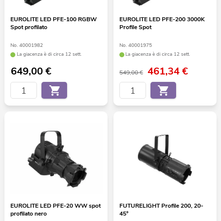
EUROLITE LED PFE-100 RGBW
EUROLITE LED PFE-200 3000K
Spot profilato
Profile Spot
No. 40001982
No. 40001975
La giacenza è di circa 12 sett.
La giacenza è di circa 12 sett.
649,00
€
461,34
€
549,00 €
EUROLITE LED PFE-20 WW spot
FUTURELIGHT Profile 200, 20-
profilato nero
45°