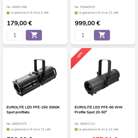
No. 40001766
No. 51840915
La giacenza è di circa 4 sett.
La giacenza è di circa 12 sett.
179,00
€
999,00
€
-16%
EUROLITE LED PFE-250 3000K
EUROLITE LED PFE-60 WW
Spot profilato
Profile Spot 20-50°
No. 40001970
No. 40001712
La giacenza è di circa 12 sett.
La giacenza è di circa 12 sett.