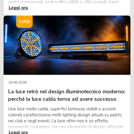
centri commerciali, negli edifici adibiti a uffici o negli stand
Leggi ora
fieristici, una vegetazione di alta qualità è ormai parte
integrante dei moderni progetti di arredamento.
LUCE
18.06.2026
La luce retrò nel design illuminotecnico moderno:
perché la luce calda torna ad avere successo
Una luce molto calda, superfici luminose visibili e accenti
colorati caratterizzano molti lighting design attuali su palchi,
nei club e negli eventi. La luce rétro non è un effetto
puramente nostalgico, ma uno strumento di design utilizzato
Leggi ora
in modo consapevole: crea atmosfera, dona carattere alle