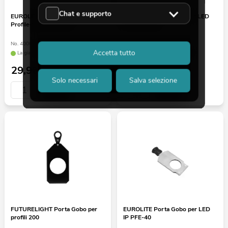
Chat e supporto
EUROLITE Four-way blade
EUROLITE Linea 230V per LED
Profile-Spot 650W 4x
PFE-50 1,5m
No. 40001964
No. 40001818
Accetta tutto
La giacenza è di circa 12 sett.
La giacenza è di circa 12 sett.
29,90
€
9,90
€
Solo necessari
Salva selezione
FUTURELIGHT Porta Gobo per
EUROLITE Porta Gobo per LED
profili 200
IP PFE-40