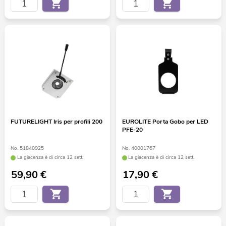
FUTURELIGHT Iris per profili 200
EUROLITE Porta Gobo per LED
PFE-20
No. 51840925
No. 40001767
La giacenza è di circa 12 sett.
La giacenza è di circa 12 sett.
59,90
€
17,90
€