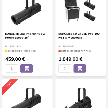
EUROLITE LED PFE-60 RGBW
EUROLITE Set 2x LED PFE-100
Profile Spot 9-25°
RGBW + custodia
No. 40001731
No. 20000160
Disponibile in circa 5 sett.
Data di consegna non nota
459,00
€
1.849,00
€
-16%