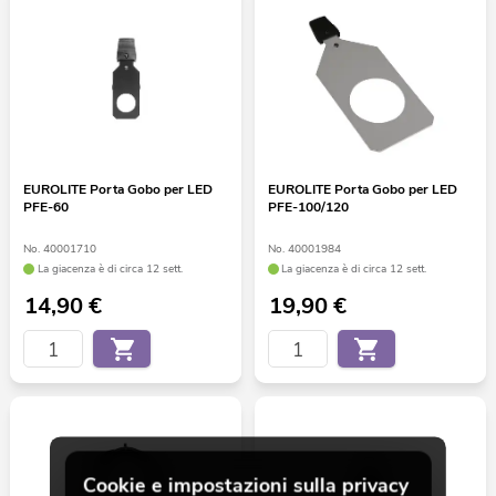
EUROLITE Porta Gobo per LED
EUROLITE Porta Gobo per LED
PFE-60
PFE-100/120
No. 40001710
No. 40001984
La giacenza è di circa 12 sett.
La giacenza è di circa 12 sett.
14,90
€
19,90
€
Cookie e impostazioni sulla privacy