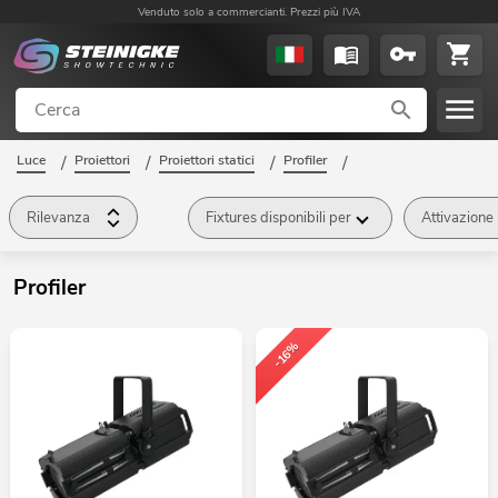
Venduto solo a commercianti. Prezzi più IVA
Luce
/
Proiettori
/
Proiettori statici
/
Profiler
/
Rilevanza
Fixtures disponibili per
Attivazione
Profiler
-16%