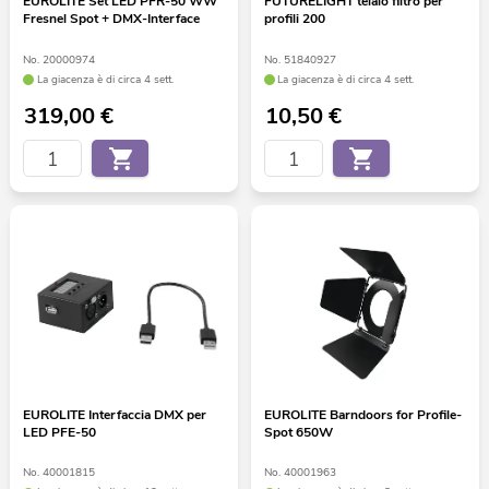
EUROLITE Set LED PFR-50 WW
FUTURELIGHT telaio filtro per
Fresnel Spot + DMX-Interface
profili 200
No. 20000974
No. 51840927
La giacenza è di circa 4 sett.
La giacenza è di circa 4 sett.
319,00
€
10,50
€
EUROLITE Interfaccia DMX per
EUROLITE Barndoors for Profile-
LED PFE-50
Spot 650W
No. 40001815
No. 40001963