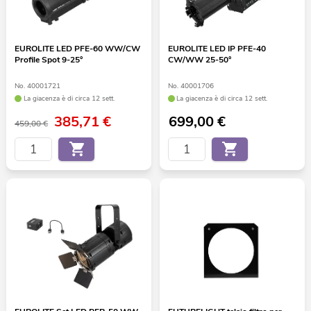
EUROLITE LED PFE-60 WW/CW
EUROLITE LED IP PFE-40
Profile Spot 9-25°
CW/WW 25-50°
No. 40001721
No. 40001706
La giacenza è di circa 12 sett.
La giacenza è di circa 12 sett.
385,71
€
699,00
€
459,00 €