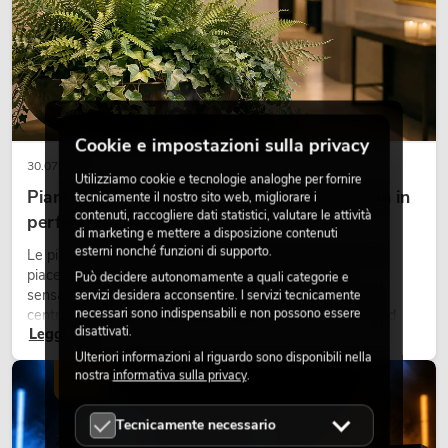
Cookie e impostazioni sulla privacy
30.07.2026
Utilizziamo cookie e tecnologie analoghe per fornire
Piante artificiali ignifughe: sicurezza e design in
tecnicamente il nostro sito web, migliorare i
contenuti, raccogliere dati statistici, valutare le attività
perfetta armonia
di marketing e mettere a disposizione contenuti
esterni nonché funzioni di supporto.
Le piante rendono vivi gli ambienti. Creano un’atmosfera
piacevole, migliorano l’ambiente e trasmettono una
Può decidere autonomamente a quali categorie e
sensazione di naturalezza. Negli hotel, nei ristoranti, nei
servizi desidera acconsentire. I servizi tecnicamente
necessari sono indispensabili e non possono essere
centri commerciali, negli edifici adibiti a uffici o negli stand
disattivati.
Leggi ora
fieristici, una vegetazione di alta qualità è ormai parte
integrante dei moderni progetti di arredamento.
Ulteriori informazioni al riguardo sono disponibili nella
nostra
informativa sulla privacy
.
LUCE
Tecnicamente necessario