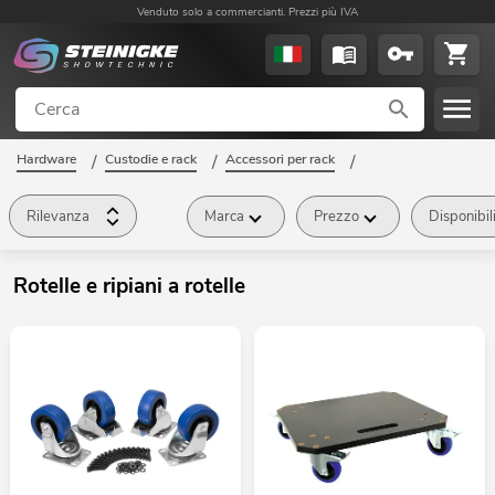
Venduto solo a commercianti. Prezzi più IVA
Hardware
/
Custodie e rack
/
Accessori per rack
/
Rotelle e ripiani a rotelle
/
Rilevanza
Marca
Prezzo
Disponibil
Rotelle e ripiani a rotelle