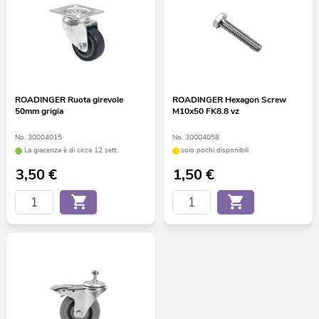
ROADINGER Ruota girevole
ROADINGER Hexagon Screw
50mm grigia
M10x50 FK8.8 vz
No. 30004015
No. 30004058
La giacenza è di circa 12 sett.
solo pochi disponibili
3,50
€
1,50
€