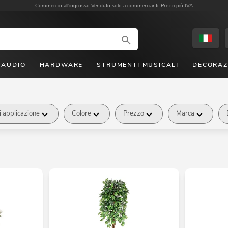
Commercio all'ingrosso
Venduto solo a commercianti. Prezzi più IVA
AUDIO
HARDWARE
STRUMENTI MUSICALI
DECORAZ
 applicazione
Colore
Prezzo
Marca