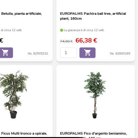
ulla, pianta artificiale,
EUROPALMS Pachira ball tree, artificial
plant, 160cm
di circa 12 sett.
La giacenza è di circa 12 sett.
€
66,38
€
74,90 €
No. 82505232
No. 82600165
cus Multi tronco a spirale,
EUROPALMS Fico d'argento beniamino,