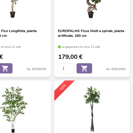
co Longifolia, pianta
EUROPALMS Ficus Multi a spirale, pianta
65 cm
artificiale, 160 cm
di circa 12 sett.
La giacenza è di circa 12 sett.
€
179,00
€
No. 82506350
No. 82501563
-11%