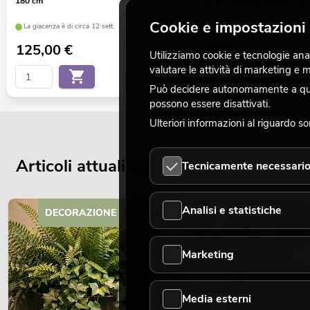
180 cm
tronco, pianta artificiale, 150
Cookie e impostazioni 
La giacenza è di circa 12 sett.
La giacenza è di circa 12 sett.
125,00
€
69,90
€
Utilizziamo cookie e tecnologie analo
valutare le attività di marketing e
No. 82505231
Può decidere autonomamente a quali
possono essere disattivati.
Ulteriori informazioni al riguardo s
Articoli attuali del blog
Tecnicamente necessari
Analisi e statistiche
DECORAZIONE
Marketing
Media esterni