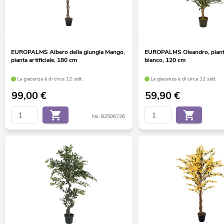
EUROPALMS Albero della giungla Mango,
EUROPALMS Oleandro, pianta 
pianta artificiale, 180 cm
bianco, 120 cm
La giacenza è di circa 12 sett.
La giacenza è di circa 12 sett.
99,00
€
59,90
€
No. 82506726