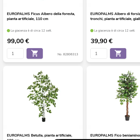
EUROPALMS Ficus Albero della foresta,
EUROPALMS Albero di forsiz
pianta artificiale, 110 cm
tronchi, pianta artificiale, gia
La giacenza è di circa 12 sett.
La giacenza è di circa 12 sett.
99,00
€
39,90
€
No. 82806313
EUROPALMS Betulla, pianta artificiale,
EUROPALMS Fico beniamino 