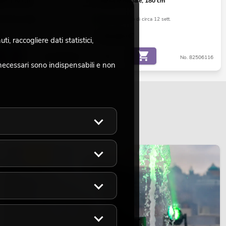
iale, 130 cm
pianta artificiale, 180 cm
di circa 12 sett.
La giacenza è di circa 12 sett.
79,00
€
, raccogliere dati statistici,
No. 82806314
No. 82506116
necessari sono indispensabili e non
LUCE