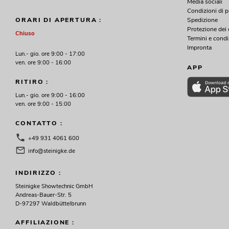
Media sociali
Condizioni di 
Spedizione
ORARI DI APERTURA :
Protezione dei 
Chiuso
Termini e condi
Impronta
Lun.- gio. ore 9:00 - 17:00
ven. ore 9:00 - 16:00
APP
RITIRO :
Lun.- gio. ore 9:00 - 16:00
ven. ore 9:00 - 15:00
CONTATTO :
+49 931 4061 600
info@steinigke.de
INDIRIZZO :
Steinigke Showtechnic GmbH
Andreas-Bauer-Str. 5
D-97297 Waldbüttelbrunn
AFFILIAZIONE :