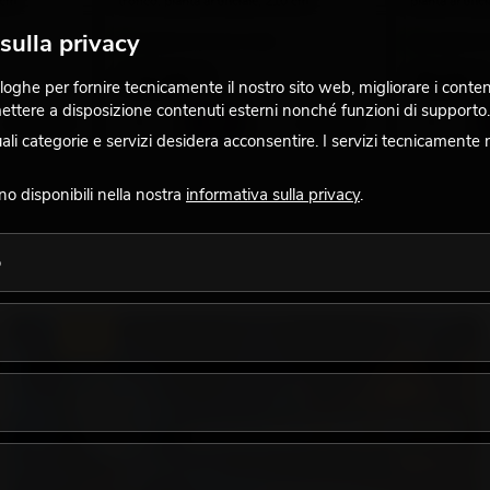
 cm
tronco, pianta artificiale, 210 cm
pianta artific
sulla privacy
La giacenza è di circa 12 sett.
La giacenza è 
115,00
€
99,00
€
ghe per fornire tecnicamente il nostro sito web, migliorare i contenuti
 mettere a disposizione contenuti esterni nonché funzioni di supporto.
No. 82506125
No. 82506127
 categorie e servizi desidera acconsentire. I servizi tecnicamente 
ono disponibili nella nostra
informativa sulla privacy
.
o
LUCE