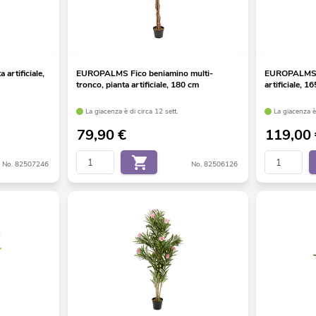
artificiale,
EUROPALMS Fico beniamino multi-
EUROPALMS Fi
tronco, pianta artificiale, 180 cm
artificiale, 1
La giacenza è di circa 12 sett.
La giacenza è 
79,90
€
119,00
No. 82507246
No. 82506126