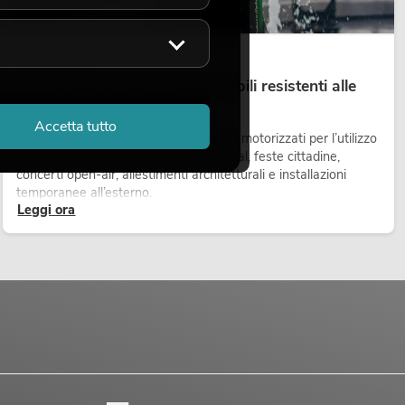
14.05.2026
Teste mobili outdoor: teste mobili resistenti alle
intemperie per eventi
Accetta tutto
Le teste mobili outdoor sono proiettori motorizzati per l’utilizzo
all’aperto. Vengono impiegate in festival, feste cittadine,
concerti open-air, allestimenti architetturali e installazioni
temporanee all’esterno.
Leggi ora