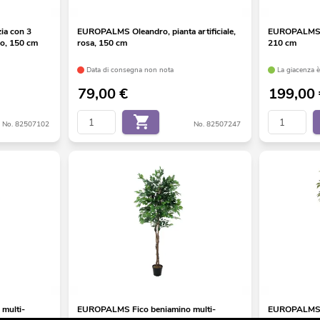
ia con 3
EUROPALMS Oleandro, pianta artificiale,
EUROPALMS Bet
llo, 150 cm
rosa, 150 cm
210 cm
Data di consegna non nota
La giacenza è 
79,00
€
199,00
No. 82507102
No. 82507247
multi-
EUROPALMS Fico beniamino multi-
EUROPALMS Fi