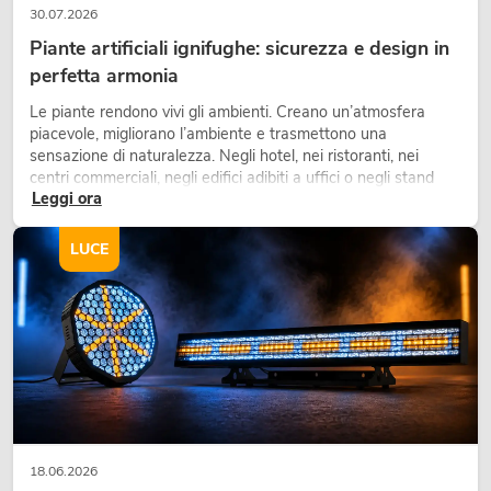
30.07.2026
Piante artificiali ignifughe: sicurezza e design in
perfetta armonia
Le piante rendono vivi gli ambienti. Creano un’atmosfera
piacevole, migliorano l’ambiente e trasmettono una
sensazione di naturalezza. Negli hotel, nei ristoranti, nei
centri commerciali, negli edifici adibiti a uffici o negli stand
Leggi ora
fieristici, una vegetazione di alta qualità è ormai parte
integrante dei moderni progetti di arredamento.
LUCE
18.06.2026