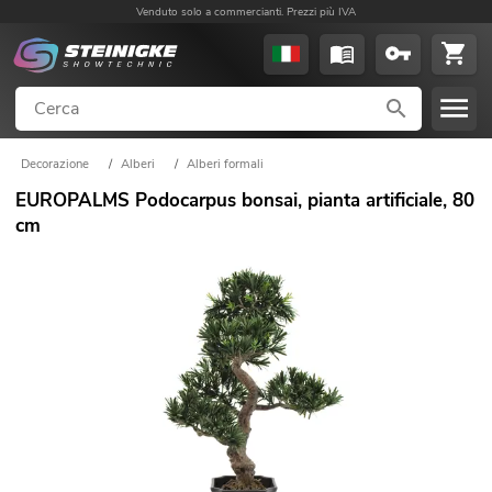
Venduto solo a commercianti. Prezzi più IVA
Decorazione
/
Alberi
/
Alberi formali
EUROPALMS Podocarpus bonsai, pianta artificiale, 80
cm