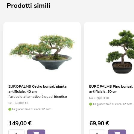
Prodotti simili
EUROPALMS Cedro bonsai, pianta
EUROPALMS Pino bonsai, 
artificiale, 40 cm
artificiale, 50 cm
l'articolo alternativo è quasi identico
No. 82600110
No. 82600113
La giacenza è di circa 12 sett.
La giacenza è di circa 12 sett.
149,00
€
69,90
€