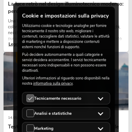
La luce retrò nel design illuminotecnico moderno:
perché la luce calda torna ad avere successo
Cookie e impostazioni sulla privacy
Una luce molto calda, superfici luminose visibili e accenti
Utilizziamo cookie e tecnologie analoghe per fornire
colorati caratterizzano molti lighting design attuali su palchi,
tecnicamente il nostro sito web, migliorare i
nei club e negli eventi. La luce rétro non è un effetto
contenuti, raccogliere dati statistici, valutare le attività
puramente nostalgico, ma uno strumento di design utilizzato
di marketing e mettere a disposizione contenuti
Leggi ora
in modo consapevole: crea atmosfera, dona carattere alle
esterni nonché funzioni di supporto.
scene e può rendere più emozionali i setup LED tecnici.
Può decidere autonomamente a quali categorie e
LUCE
servizi desidera acconsentire. I servizi tecnicamente
necessari sono indispensabili e non possono essere
disattivati.
Ulteriori informazioni al riguardo sono disponibili nella
nostra
informativa sulla privacy
.
Tecnicamente necessario
Analisi e statistiche
14.05.2026
Teste mobili outdoor: teste mobili resistenti alle
Marketing