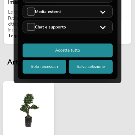
intemperie per eventi
Media esterni
Le teste mobili outdoor sono proiettori motorizzati per
l’utilizzo all’aperto. Vengono impiegate in festival, feste
cittadine, concerti open-air, allestimenti architetturali e
Chat e supporto
installazioni temporanee all’esterno.
Leggi ora
Accetta tutto
Articoli visualizzati per ultimi
Solo necessari
Salva selezione