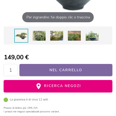
Per ingrandire: fai doppio clic o trascina
149,00
€
NEL CARRELLO
RICERCA NEGOZI
La giacenza è di circa 12 sett.
Prezzo di listino
più 19% IVA
I prezzi nei negozi specializzati possono variare.