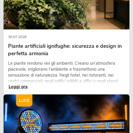
30.07.2026
Piante artificiali ignifughe: sicurezza e design in
perfetta armonia
Le piante rendono vivi gli ambienti. Creano un’atmosfera
piacevole, migliorano l’ambiente e trasmettono una
sensazione di naturalezza. Negli hotel, nei ristoranti, nei
centri commerciali, negli edifici adibiti a uffici o negli stand
Leggi ora
fieristici, una vegetazione di alta qualità è ormai parte
integrante dei moderni progetti di arredamento.
LUCE