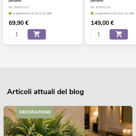
perdere!
perdere!
No. 82600110
No. 82600116
La giacenza è di circa 12 sett.
La giacenza è di circa 12 sett.
69,90
€
149,00
€
Articoli attuali del blog
DECORAZIONE