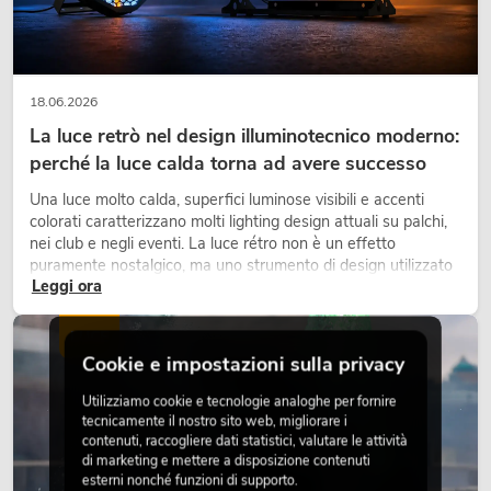
18.06.2026
La luce retrò nel design illuminotecnico moderno:
perché la luce calda torna ad avere successo
Una luce molto calda, superfici luminose visibili e accenti
colorati caratterizzano molti lighting design attuali su palchi,
nei club e negli eventi. La luce rétro non è un effetto
puramente nostalgico, ma uno strumento di design utilizzato
Leggi ora
in modo consapevole: crea atmosfera, dona carattere alle
scene e può rendere più emozionali i setup LED tecnici.
LUCE
Cookie e impostazioni sulla privacy
Utilizziamo cookie e tecnologie analoghe per fornire
tecnicamente il nostro sito web, migliorare i
contenuti, raccogliere dati statistici, valutare le attività
di marketing e mettere a disposizione contenuti
esterni nonché funzioni di supporto.