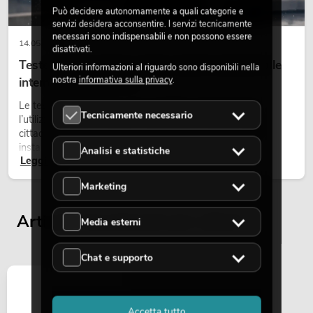
Può decidere autonomamente a quali categorie e
servizi desidera acconsentire. I servizi tecnicamente
necessari sono indispensabili e non possono essere
14.05.2026
disattivati.
Teste mobili outdoor: teste mobili resistenti alle
Ulteriori informazioni al riguardo sono disponibili nella
nostra
informativa sulla privacy
.
intemperie per eventi
Le teste mobili outdoor sono proiettori motorizzati per
Tecnicamente necessario
l’utilizzo all’aperto. Vengono impiegate in festival, feste
cittadine, concerti open-air, allestimenti architetturali e
installazioni temporanee all’esterno.
Analisi e statistiche
Leggi ora
Marketing
Articoli visualizzati per ultimi
Media esterni
Chat e supporto
Accetta tutto