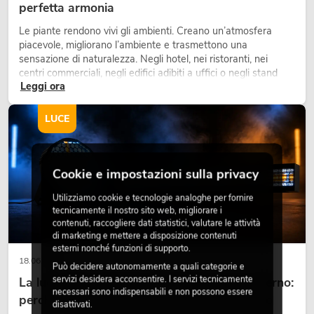
perfetta armonia
Le piante rendono vivi gli ambienti. Creano un’atmosfera
piacevole, migliorano l’ambiente e trasmettono una
sensazione di naturalezza. Negli hotel, nei ristoranti, nei
centri commerciali, negli edifici adibiti a uffici o negli stand
Leggi ora
fieristici, una vegetazione di alta qualità è ormai parte
integrante dei moderni progetti di arredamento.
LUCE
Cookie e impostazioni sulla privacy
Utilizziamo cookie e tecnologie analoghe per fornire
tecnicamente il nostro sito web, migliorare i
contenuti, raccogliere dati statistici, valutare le attività
di marketing e mettere a disposizione contenuti
esterni nonché funzioni di supporto.
18.06.2026
Può decidere autonomamente a quali categorie e
servizi desidera acconsentire. I servizi tecnicamente
La luce retrò nel design illuminotecnico moderno:
necessari sono indispensabili e non possono essere
perché la luce calda torna ad avere successo
disattivati.