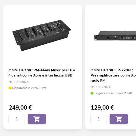
OMNITRONIC PM-444Pi Mixer per DJ a
OMNITRONIC EP-220PR
4 canali con lettore e interfaccia USB
Preamplificatore con lett
radio FM
No. 10006825
No. 10007074
Disponibile in circa 3 sett.
La giacenza è di circa 2 sett.
249,00
€
129,00
€