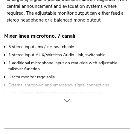
central announcement and evacuation systems where
required. The adjustable monitor output can either feed a
stereo headphone or a balanced mono output.
Mixer linea microfono, 7 canali
5 stereo inputs mic/line, switchable
1 stereo input AUX/Wireless Audio Link, switchable
1 additional microphone input on rear-side with adjustable
talkover function
Uscita monitor regolabile
External shutdown and emergency signal connections
Ogni ingresso del microfono con tensione virtuale
commutabile (12 V)
Controllabile via LINKOUSTIC 4.2 Wireless Audio Link
Montaggio su rack (19") 48,3 cm
Per maggiori informazioni su questo prodotto, consultare
"Download" nella scheda tecnica