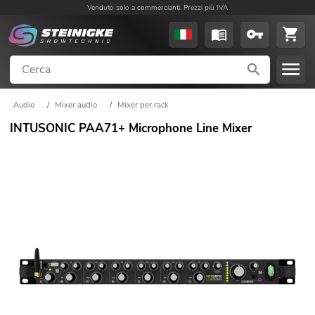
Venduto solo a commercianti. Prezzi più IVA
Audio
/
Mixer audio
/
Mixer per rack
INTUSONIC PAA71+ Microphone Line Mixer