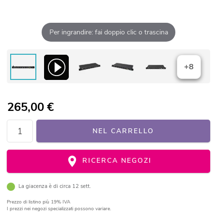
Per ingrandire: fai doppio clic o trascina
+8
265,00
€
NEL CARRELLO
RICERCA NEGOZI
La giacenza è di circa 12 sett.
Prezzo di listino
più 19% IVA
I prezzi nei negozi specializzati possono variare.