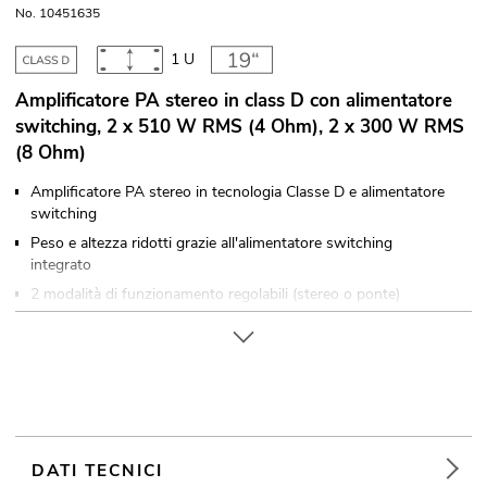
No. 10451635
1 U
Amplificatore PA stereo in class D con alimentatore
switching, 2 x 510 W RMS (4 Ohm), 2 x 300 W RMS
(8 Ohm)
Amplificatore PA stereo in tecnologia Classe D e alimentatore
switching
Peso e altezza ridotti grazie all'alimentatore switching
integrato
2 modalità di funzionamento regolabili (stereo o ponte)
2 regolatori di livello
Ingressi bilanciati elettronicamente tramite prese da incasso
XLR con uscite passanti XLR
Uscite degli altoparlanti tramite prese degli altoparlanti
bloccabili
Montaggio su rack (19") 48,3 cm 1 U
DATI TECNICI
Il dispositivo è raffreddato tramite Ventola