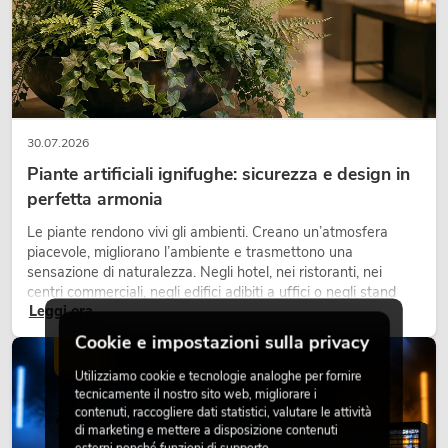
30.07.2026
Piante artificiali ignifughe: sicurezza e design in
perfetta armonia
Le piante rendono vivi gli ambienti. Creano un’atmosfera
piacevole, migliorano l’ambiente e trasmettono una
sensazione di naturalezza. Negli hotel, nei ristoranti, nei
centri commerciali, negli edifici adibiti a uffici o negli stand
Leggi ora
fieristici, una vegetazione di alta qualità è ormai parte
integrante dei moderni progetti di arredamento.
Cookie e impostazioni sulla privacy
LUCE
Utilizziamo cookie e tecnologie analoghe per fornire
tecnicamente il nostro sito web, migliorare i
contenuti, raccogliere dati statistici, valutare le attività
di marketing e mettere a disposizione contenuti