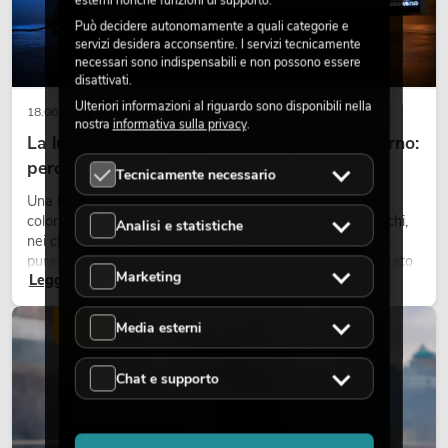
esterni nonché funzioni di supporto.
Può decidere autonomamente a quali categorie e
servizi desidera acconsentire. I servizi tecnicamente
necessari sono indispensabili e non possono essere
disattivati.
Ulteriori informazioni al riguardo sono disponibili nella
18.06.2026
nostra
informativa sulla privacy
.
La luce retrò nel design illuminotecnico moderno:
perché la luce calda torna ad avere successo
Tecnicamente necessario
Una luce molto calda, superfici luminose visibili e accenti
colorati caratterizzano molti lighting design attuali su palchi,
Analisi e statistiche
nei club e negli eventi. La luce rétro non è un effetto
puramente nostalgico, ma uno strumento di design utilizzato
Marketing
Leggi ora
in modo consapevole: crea atmosfera, dona carattere alle
scene e può rendere più emozionali i setup LED tecnici.
LUCE
Media esterni
Chat e supporto