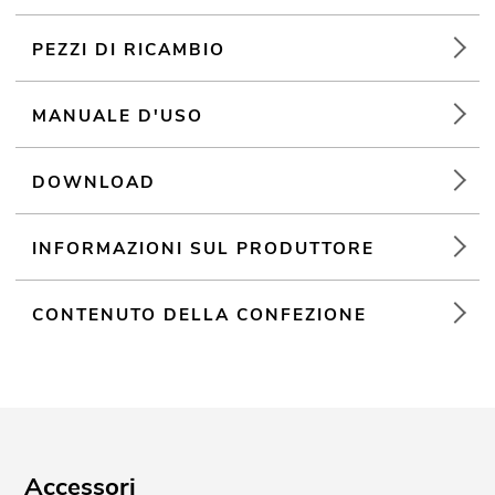
Per campi di applicazione come, ad esempio,: Club/scuole di
PEZZI DI RICAMBIO
danza; installazione; Uso mobile; DJ mobili/Intrattenitori solisti;
Ristoranti, bar e hotel; noleggiatore; centri sportivipalestre
MANUALE D'USO
DOWNLOAD
INFORMAZIONI SUL PRODUTTORE
CONTENUTO DELLA CONFEZIONE
Accessori