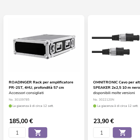
ROADINGER Rack per amplificatore
OMNITRONIC Cavo per alt
PR-2ST, 4HU, profondità 57 cm
SPEAKER 2x2,5 10 m ner
Accessori consigliati
disponibili molte versioni
No. 30109785
No. 3022120N
La giacenza è di circa 12 sett.
La giacenza è di circa 12 sett.
185,00
€
23,90
€