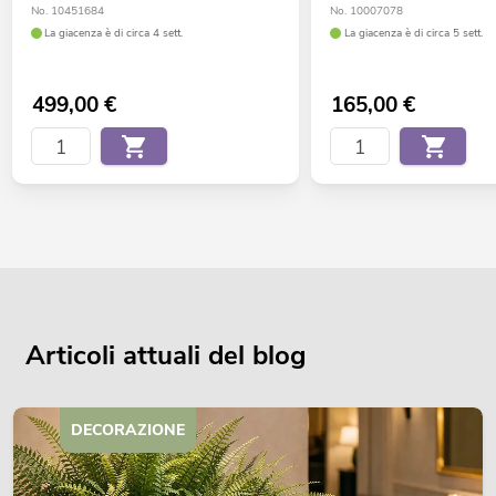
No. 10451684
No. 10007078
La giacenza è di circa 4 sett.
La giacenza è di circa 5 sett.
499,00
€
165,00
€
Articoli attuali del blog
DECORAZIONE