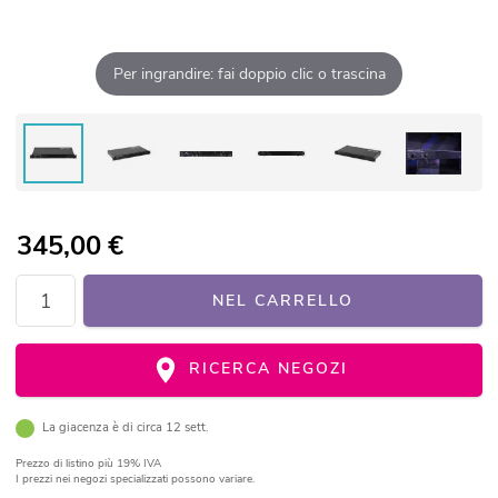
Per ingrandire: fai doppio clic o trascina
345,00
€
NEL CARRELLO
RICERCA NEGOZI
La giacenza è di circa 12 sett.
Prezzo di listino
più 19% IVA
I prezzi nei negozi specializzati possono variare.