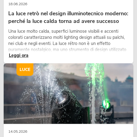
18.06.2026
La luce retrò nel design illuminotecnico moderno:
perché la luce calda torna ad avere successo
Una luce molto calda, superfici luminose visibili e accenti
colorati caratterizzano molti lighting design attuali su palchi,
nei club e negli eventi. La luce rétro non è un effetto
puramente nostalgico, ma uno strumento di design utilizzato
Leggi ora
in modo consapevole: crea atmosfera, dona carattere alle
scene e può rendere più emozionali i setup LED tecnici.
LUCE
14.05.2026