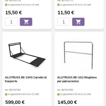
No. 80702774
No. 80702772
La giacenza è di circa 12 sett.
La giacenza è di circa 12 sett.
15,50
€
11,50
€
ALUTRUSS BE-1WG Carrello di
ALUTRUSS BE-1G2 Ringhiera
trasporto
per palcoscenico
No. 8070278S
No. 80702789
La giacenza è di circa 12 sett.
La giacenza è di circa 12 sett.
599,00
€
145,00
€