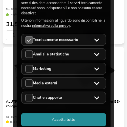
servizi desidera acconsentire. I servizi tecnicamente
necessari sono indispensabili e non possono essere
No. 80702776
No. 8070278M
disattivati.
La giacenza è di circa 12 sett.
La giacenza è di circa 12 sett.
Ulteriori informazioni al riguardo sono disponibili nella
31,50
€
129,00
€
nostra
informativa sulla privacy
.
Tecnicamente necessario
Analisi e statistiche
Marketing
Media esterni
Chat e supporto
ALUTRUSS BE-1V3E Morsetto di
ROADINGER Tenda/Skirt per BE-
collegamento per BE-1G3
1 60x200 cm
No. 8070278K
No. 80702777
Accetta tutto
solo pochi disponibili
La giacenza è di circa 12 sett.