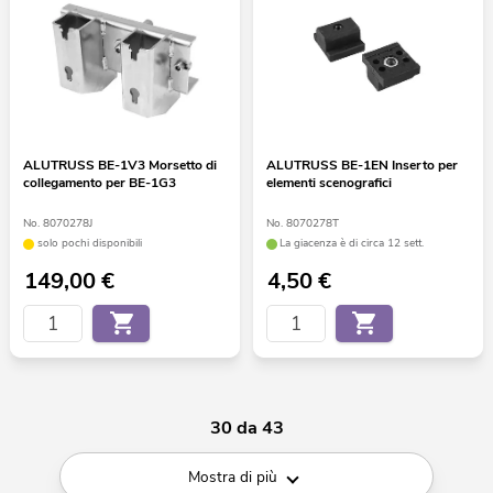
ALUTRUSS BE-1V3 Morsetto di
ALUTRUSS BE-1EN Inserto per
collegamento per BE-1G3
elementi scenografici
No. 8070278J
No. 8070278T
solo pochi disponibili
La giacenza è di circa 12 sett.
149,00
€
4,50
€
30 da 43
Mostra di più