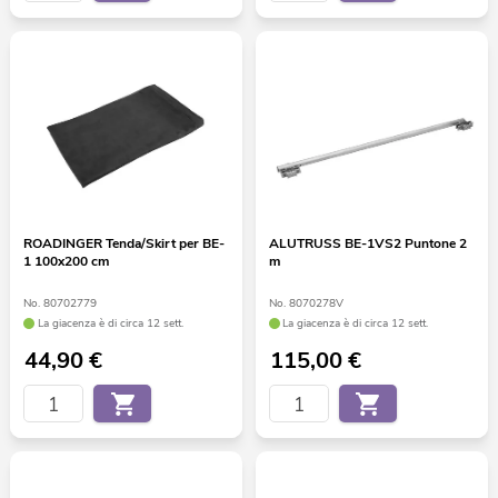
ROADINGER Tenda/Skirt per BE-
ALUTRUSS BE-1VS2 Puntone 2
1 100x200 cm
m
No. 80702779
No. 8070278V
La giacenza è di circa 12 sett.
La giacenza è di circa 12 sett.
44,90
€
115,00
€