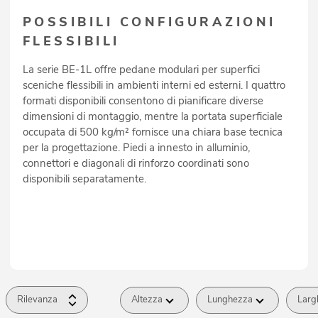
POSSIBILI CONFIGURAZIONI
FLESSIBILI
La serie BE-1L offre pedane modulari per superfici
sceniche flessibili in ambienti interni ed esterni. I quattro
formati disponibili consentono di pianificare diverse
dimensioni di montaggio, mentre la portata superficiale
occupata di 500 kg/m² fornisce una chiara base tecnica
per la progettazione. Piedi a innesto in alluminio,
connettori e diagonali di rinforzo coordinati sono
disponibili separatamente.
Rilevanza
Altezza
Lunghezza
Larg