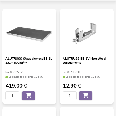
ALUTRUSS Stage element BE-1L
ALUTRUSS BE-1V Morsetto di
2x1m 500kg/m²
collegamento
No. 80702712
No. 80702770
La giacenza è di circa 12 sett.
La giacenza è di circa 12 sett.
419,00
€
12,90
€