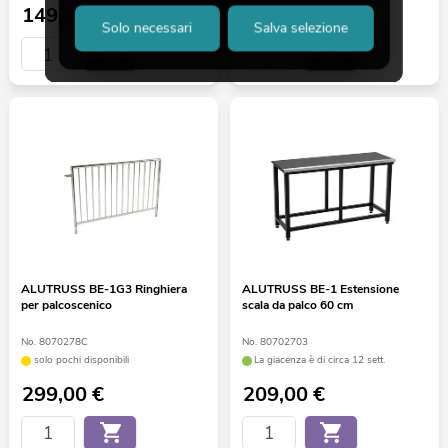
149,00
€
29,90
€
Solo necessari
Salva selezione
ALUTRUSS BE-1G3 Ringhiera
ALUTRUSS BE-1 Estensione
per palcoscenico
scala da palco 60 cm
No. 8070278C
No. 80702703
solo pochi disponibili
La giacenza è di circa 12 sett.
299,00
€
209,00
€