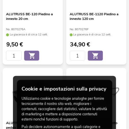
ALUTRUSS BE-120 Piedino a
ALUTRUSS BE-1120 Piedino a
innesto 20 cm
innesto 120 cm
No. 8070276A
No. 8070276F
La giacenza è di circa 12 sett.
La giacenza è di circa 12 sett.
9,50
€
34,90
€
Cookie e impostazioni sulla privacy
Utilizziamo cookie e tecnologie analoghe per fornire
tecnicamente il nostro sito web, migliorare i
contenuti, raccogliere dati statistici, valutare le attività
di marketing e mettere a disposizione contenuti
esterni nonché funzioni di supporto.
ALUTRUSS BE-1F4 Connettore a
ALUTRUSS BE-1TG Parapetto
Può decidere autonomamente a quali categorie e
pedale (4 piedini)
per BE-1T