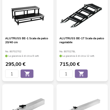
ALUTRUSS BE-1 Scala da palco
ALUTRUSS BE-1T Scala da palco
20/40 cm
regolabile
No. 80702702
No. 8070278L
La giacenza è di circa 8 sett.
La giacenza è di circa 12 sett.
295,00
€
715,00
€