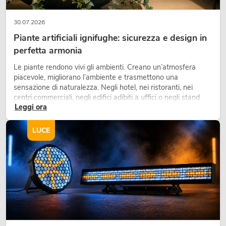
30.07.2026
Piante artificiali ignifughe: sicurezza e design in
perfetta armonia
Le piante rendono vivi gli ambienti. Creano un’atmosfera
piacevole, migliorano l’ambiente e trasmettono una
sensazione di naturalezza. Negli hotel, nei ristoranti, nei
centri commerciali, negli edifici adibiti a uffici o negli stand
Leggi ora
fieristici, una vegetazione di alta qualità è ormai parte
integrante dei moderni progetti di arredamento.
LUCE