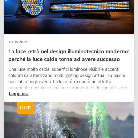
EUROLITE LED IP T-Bar 16 QCL Barra
No. 51914107
La giacenza è di circa 12 sett.
18.06.2026
La luce retrò nel design illuminotecnico moderno:
perché la luce calda torna ad avere successo
299,00
€
Una luce molto calda, superfici luminose visibili e accenti
colorati caratterizzano molti lighting design attuali su palchi,
nei club e negli eventi. La luce rétro non è un effetto
puramente nostalgico, ma uno strumento di design utilizzato
Leggi ora
in modo consapevole: crea atmosfera, dona carattere alle
scene e può rendere più emozionali i setup LED tecnici.
LUCE