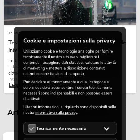
14.05.2026
Cookie e impostazioni sulla privacy
Teste mobili outdoor: teste mobili resistenti alle
intemperie per eventi
Utilizziamo cookie e tecnologie analoghe per fornire
tecnicamente il nostro sito web, migliorare i
Le teste mobili outdoor sono proiettori motorizzati per
contenuti, raccogliere dati statistici, valutare le attività
l’utilizzo all’aperto. Vengono impiegate in festival, feste
di marketing e mettere a disposizione contenuti
cittadine, concerti open-air, allestimenti architetturali e
esterni nonché funzioni di supporto.
installazioni temporanee all’esterno.
Può decidere autonomamente a quali categorie e
Leggi ora
servizi desidera acconsentire. I servizi tecnicamente
necessari sono indispensabili e non possono essere
disattivati.
Ulteriori informazioni al riguardo sono disponibili nella
Articoli visualizzati per ultimi
nostra
informativa sulla privacy
.
Tecnicamente necessario