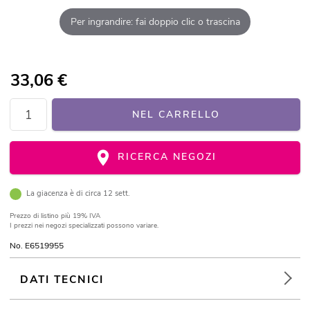
Per ingrandire: fai doppio clic o trascina
33,06
€
NEL CARRELLO
RICERCA NEGOZI
La giacenza è di circa 12 sett.
Prezzo di listino
più 19% IVA
I prezzi nei negozi specializzati possono variare.
No. E6519955
DATI TECNICI