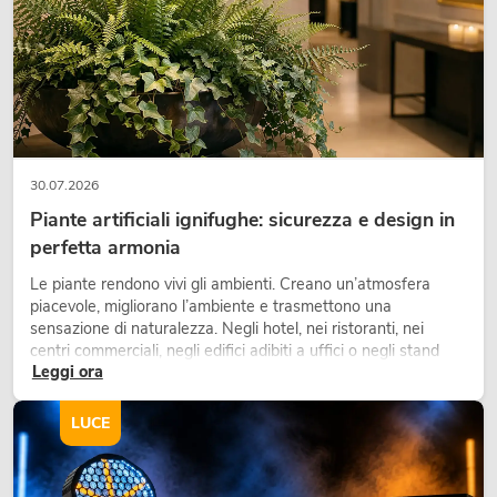
EUROLITE LED IP T-Bar 8 QCL Barra
No. 51914098
La giacenza è di circa 12 sett.
30.07.2026
Piante artificiali ignifughe: sicurezza e design in
perfetta armonia
229,00
€
Le piante rendono vivi gli ambienti. Creano un’atmosfera
piacevole, migliorano l’ambiente e trasmettono una
sensazione di naturalezza. Negli hotel, nei ristoranti, nei
centri commerciali, negli edifici adibiti a uffici o negli stand
Leggi ora
fieristici, una vegetazione di alta qualità è ormai parte
integrante dei moderni progetti di arredamento.
LUCE