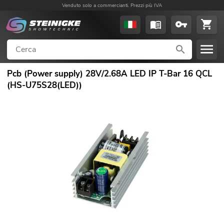
Venduto solo a commercianti. Prezzi più IVA
Pcb (Power supply) 28V/2.68A LED IP T-Bar 16 QCL
(HS-U75S28(LED))