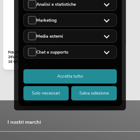
Analisi e statistiche
Marketing
Media esterni
Chat e supporto
Pcb (Power supply)
28V/2.68A LED IP T-Bar
16 QCL (HS-
U75S28(LED))
Accetta tutto
Solo necessari
Salva selezione
I nostri marchi