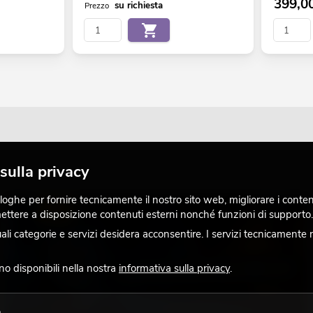
399,0
su richiesta
Prezzo
sulla privacy
ghe per fornire tecnicamente il nostro sito web, migliorare i contenuti
LUCE
 mettere a disposizione contenuti esterni nonché funzioni di supporto.
 categorie e servizi desidera acconsentire. I servizi tecnicamente 
ono disponibili nella nostra
informativa sulla privacy
.
o