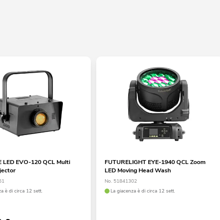
 LED EVO-120 QCL Multi
FUTURELIGHT EYE-1940 QCL Zoom
jector
LED Moving Head Wash
51
No. 51841302
a è di circa 12 sett.
La giacenza è di circa 12 sett.