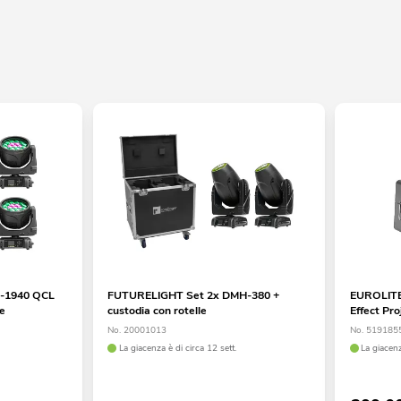
-1940 QCL
FUTURELIGHT Set 2x DMH-380 +
EUROLITE
le
custodia con rotelle
Effect Pro
No. 20001013
No. 519185
La giacenza è di circa 12 sett.
La giacenz