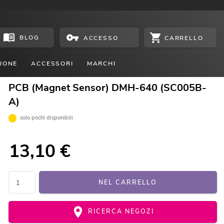
BLOG
CARRELLO
ACCESSO
IONE
ACCESSORI
MARCHI
PCB (Magnet Sensor) DMH-640 (SC005B-
A)
solo pochi disponibili
13,10
€
NEL CARRELLO
RICERCA NEGOZI