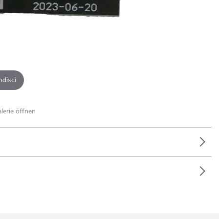
ndisci
alerie öffnen