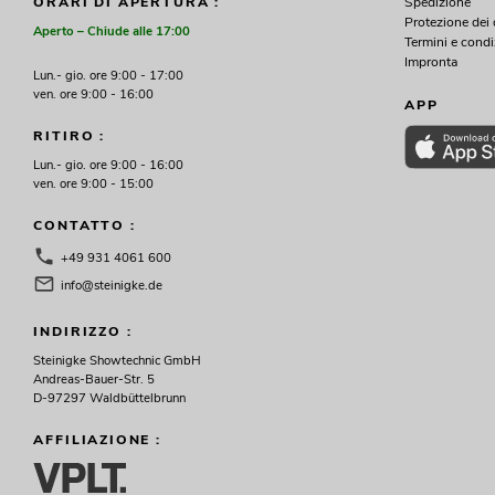
Spedizione
ORARI DI APERTURA :
Protezione dei 
Aperto – Chiude alle 17:00
Termini e condi
Impronta
Lun.- gio. ore 9:00 - 17:00
ven. ore 9:00 - 16:00
APP
RITIRO :
Lun.- gio. ore 9:00 - 16:00
ven. ore 9:00 - 15:00
CONTATTO :
+49 931 4061 600
info@steinigke.de
INDIRIZZO :
Steinigke Showtechnic GmbH
Andreas-Bauer-Str. 5
D-97297 Waldbüttelbrunn
AFFILIAZIONE :