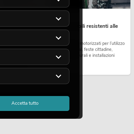
14.05.2026
Teste mobili outdoor: teste mobili resistenti alle
intemperie per eventi
Le teste mobili outdoor sono proiettori motorizzati per l’utilizzo
all’aperto. Vengono impiegate in festival, feste cittadine,
concerti open-air, allestimenti architetturali e installazioni
temporanee all’esterno.
Leggi ora
Accetta tutto