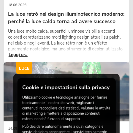
18.06.2026
La luce retrò nel design illuminotecnico moderno:
perché la luce calda torna ad avere successo
Una luce molto calda, superfici luminose visibili e accenti
colorati caratterizzano molti lighting design attuali su palchi,
nei club e negli eventi. La luce rétro non è un effetto
puramente nostalgico, ma uno strumento di design utilizzato
Leggi ora
in modo consapevole: crea atmosfera, dona carattere alle
scene e può rendere più emozionali i setup LED tecnici.
LUCE
Cookie e impostazioni sulla privacy
Utilizziamo cookie e tecnologie analoghe per fornire
tecnicamente il nostro sito web, migliorare i
contenuti, raccogliere dati statistici, valutare le attività
di marketing e mettere a disposizione contenuti
esterni nonché funzioni di supporto.
Può decidere autonomamente a quali categorie e
14.05.2026
servizi desidera acconsentire. I servizi tecnicamente