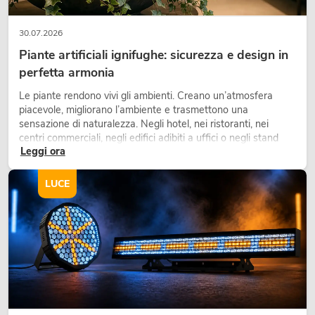
30.07.2026
Piante artificiali ignifughe: sicurezza e design in
perfetta armonia
Le piante rendono vivi gli ambienti. Creano un’atmosfera
piacevole, migliorano l’ambiente e trasmettono una
sensazione di naturalezza. Negli hotel, nei ristoranti, nei
centri commerciali, negli edifici adibiti a uffici o negli stand
Leggi ora
fieristici, una vegetazione di alta qualità è ormai parte
integrante dei moderni progetti di arredamento.
LUCE