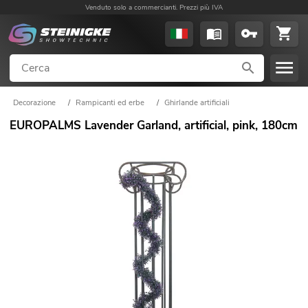
Venduto solo a commercianti. Prezzi più IVA
Decorazione
/
Rampicanti ed erbe
/
Ghirlande artificiali
EUROPALMS Lavender Garland, artificial, pink, 180cm