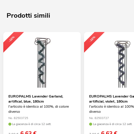
Prodotti simili
-16%
-16%
EUROPALMS Lavender Garland,
EUROPALMS Lavender Gar
artifical, blue, 180cm
artificial, violet, 180cm
l'articolo è identico al 100%, di colore
l'articolo è identico al 100%
diverso
diverso
No. 82503725
No. 82503727
La giacenza è di circa 12 sett.
La giacenza è di circa 12 sett.
6,63
€
6,63
€