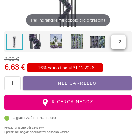
Per ingrandire: fai doppio clic o trascina
+2
7,90 €
6,63
€
-16% valido fino al 31.12.2026
NEL CARRELLO
RICERCA NEGOZI
La giacenza è di circa 12 sett.
Prezzo di listino
più 19% IVA
I prezzi nei negozi specializzati possono variare.