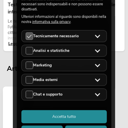
Teste mobili outdoor: teste mobili resistenti alle
necessari sono indispensabili e non possono essere
disattivati.
intemperie per eventi
Ulteriori informazioni al riguardo sono disponibili nella
Le teste mobili outdoor sono proiettori motorizzati per
nostra
informativa sulla privacy
.
l’utilizzo all’aperto. Vengono impiegate in festival, feste
cittadine, concerti open-air, allestimenti architetturali e
Tecnicamente necessario
installazioni temporanee all’esterno.
Leggi ora
Analisi e statistiche
Marketing
Articoli visualizzati per ultimi
Media esterni
Chat e supporto
Accetta tutto