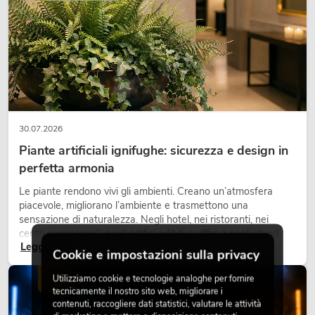
30.07.2026
Piante artificiali ignifughe: sicurezza e design in
perfetta armonia
Le piante rendono vivi gli ambienti. Creano un’atmosfera
piacevole, migliorano l’ambiente e trasmettono una
sensazione di naturalezza. Negli hotel, nei ristoranti, nei
centri commerciali, negli edifici adibiti a uffici o negli stand
Leggi ora
fieristici, una vegetazione di alta qualità è ormai parte
Cookie e impostazioni sulla privacy
integrante dei moderni progetti di arredamento.
Utilizziamo cookie e tecnologie analoghe per fornire
LUCE
tecnicamente il nostro sito web, migliorare i
contenuti, raccogliere dati statistici, valutare le attività