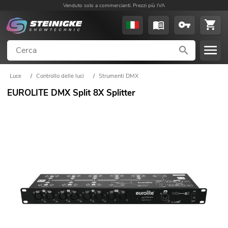
Venduto solo a commercianti. Prezzi più IVA
Luce
/
Controllo delle luci
/
Strumenti DMX
EUROLITE DMX Split 8X Splitter