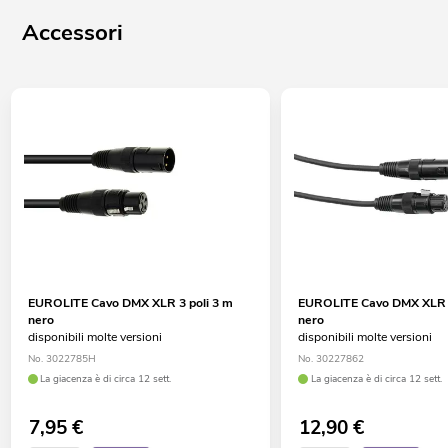
Accessori
EUROLITE Cavo DMX XLR 3 poli 3 m
EUROLITE Cavo DMX XLR 5
nero
nero
disponibili molte versioni
disponibili molte versioni
No. 3022785H
No. 30227862
La giacenza è di circa 12 sett.
La giacenza è di circa 12 sett.
7,95
€
12,90
€