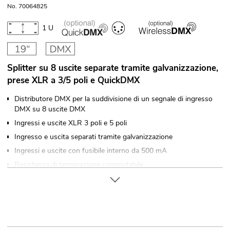
No. 70064825
1 U
Splitter su 8 uscite separate tramite galvanizzazione,
prese XLR a 3/5 poli e QuickDMX
Distributore DMX per la suddivisione di un segnale di ingresso
DMX su 8 uscite DMX
Ingressi e uscite XLR 3 poli e 5 poli
Ingresso e uscita separati tramite galvanizzazione
Ingressi e uscite con fusibile interno da 500 mA
Resistenza di terminazione commutabile
Montaggio su rack (19") 48,3 cm 1 U
Ogni uscita DMX con driver indipendente e indicatore di stato
Controllabile via DMX; QuickDMX via Versione da incasso XLR
(M) a 5 poli (opzionale)