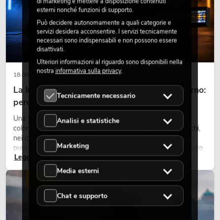
di marketing e mettere a disposizione contenuti
esterni nonché funzioni di supporto.
Può decidere autonomamente a quali categorie e
servizi desidera acconsentire. I servizi tecnicamente
necessari sono indispensabili e non possono essere
disattivati.
Ulteriori informazioni al riguardo sono disponibili nella
nostra
informativa sulla privacy
.
18.06.2026
La luce retrò nel design illuminotecnico moderno:
Tecnicamente necessario
perché la luce calda torna ad avere successo
Una luce molto calda, superfici luminose visibili e accenti
Analisi e statistiche
colorati caratterizzano molti lighting design attuali su palchi,
nei club e negli eventi. La luce rétro non è un effetto
Marketing
puramente nostalgico, ma uno strumento di design utilizzato
Leggi ora
in modo consapevole: crea atmosfera, dona carattere alle
scene e può rendere più emozionali i setup LED tecnici.
Media esterni
LUCE
Chat e supporto