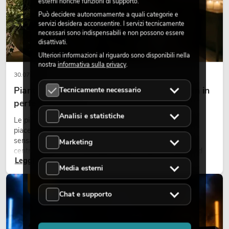
esterni nonché funzioni di supporto.
Può decidere autonomamente a quali categorie e
servizi desidera acconsentire. I servizi tecnicamente
necessari sono indispensabili e non possono essere
disattivati.
Ulteriori informazioni al riguardo sono disponibili nella
nostra
informativa sulla privacy
.
30.07.2026
Piante artificiali ignifughe: sicurezza e design in
Tecnicamente necessario
perfetta armonia
Analisi e statistiche
Le piante rendono vivi gli ambienti. Creano un’atmosfera
piacevole, migliorano l’ambiente e trasmettono una
sensazione di naturalezza. Negli hotel, nei ristoranti, nei
Marketing
centri commerciali, negli edifici adibiti a uffici o negli stand
Leggi ora
fieristici, una vegetazione di alta qualità è ormai parte
Media esterni
integrante dei moderni progetti di arredamento.
LUCE
Chat e supporto