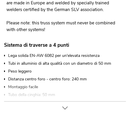
are made in Europe and welded by specially trained
welders certified by the German SLV association.
Please note: this truss system must never be combined
with other systems!
Sistema di traverse a 4 punti
Lega solida EN-AW 6082 per un'elevata resistenza
Tubi in alluminio di alta qualità con un diametro di 50 mm
Peso leggero
Distanza centro foro - centro foro: 240 mm
Montaggio facile
Tubo della cinghia: 50 mm
Made in Europe
Per campi di applicazione come, ad esempio,: Teatro;
Allestimenti per fiere e negozi; club/scuole di danza
Per maggiori informazioni su questo prodotto, consultare
"Download" nella scheda tecnica