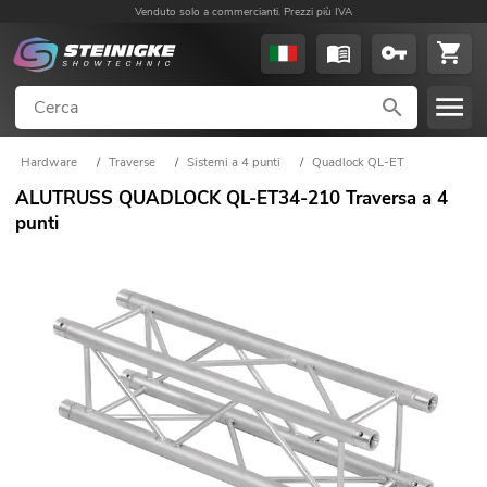
Venduto solo a commercianti. Prezzi più IVA
Hardware
/
Traverse
/
Sistemi a 4 punti
/
Quadlock QL-ET
ALUTRUSS QUADLOCK QL-ET34-210 Traversa a 4
punti