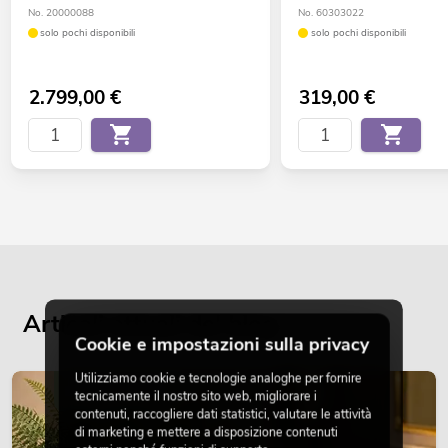
No. 20000088
No. 60303022
solo pochi disponibili
solo pochi disponibili
2.799,00
€
319,00
€
Articoli attuali del blog
Cookie e impostazioni sulla privacy
Utilizziamo cookie e tecnologie analoghe per fornire
DECORAZIONE
tecnicamente il nostro sito web, migliorare i
contenuti, raccogliere dati statistici, valutare le attività
di marketing e mettere a disposizione contenuti