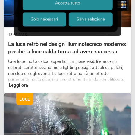
Accetta tutto
Solo necessari
Salva selezione
18.06.2026
La luce retrò nel design illuminotecnico moderno:
perché la luce calda torna ad avere successo
Una luce molto calda, superfici luminose visibili e accenti
colorati caratterizzano molti lighting design attuali su palchi,
nei club e negli eventi. La luce rétro non è un effetto
puramente nostalgico, ma uno strumento di design utilizzato
Leggi ora
in modo consapevole: crea atmosfera, dona carattere alle
scene e può rendere più emozionali i setup LED tecnici.
LUCE