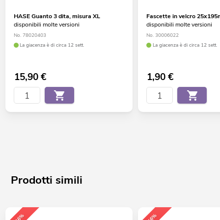
HASE Guanto 3 dita, misura XL
Fascette in velcro 25x19
disponibili molte versioni
disponibili molte versioni
No. 78020403
No. 30006022
La giacenza è di circa 12 sett.
La giacenza è di circa 12 sett.
15,90
€
1,90
€
Prodotti simili
-16%
-16%