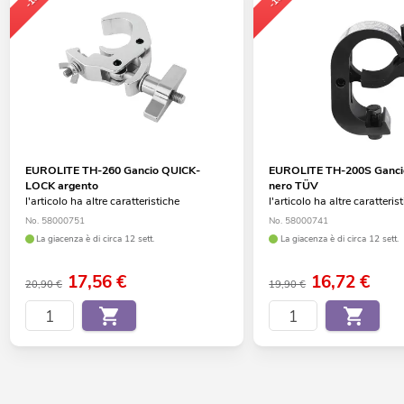
EUROLITE TH-260 Gancio QUICK-
EUROLITE TH-200S Gancio
LOCK argento
nero TÜV
l'articolo ha altre caratteristiche
l'articolo ha altre caratteris
No. 58000751
No. 58000741
La giacenza è di circa 12 sett.
La giacenza è di circa 12 sett.
17,56
€
16,72
€
20,90 €
19,90 €