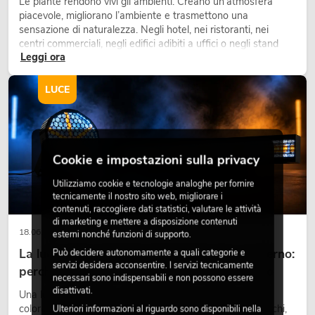
Le piante rendono vivi gli ambienti. Creano un’atmosfera
piacevole, migliorano l’ambiente e trasmettono una
sensazione di naturalezza. Negli hotel, nei ristoranti, nei
centri commerciali, negli edifici adibiti a uffici o negli stand
Leggi ora
fieristici, una vegetazione di alta qualità è ormai parte
integrante dei moderni progetti di arredamento.
LUCE
Cookie e impostazioni sulla privacy
Utilizziamo cookie e tecnologie analoghe per fornire
tecnicamente il nostro sito web, migliorare i
contenuti, raccogliere dati statistici, valutare le attività
di marketing e mettere a disposizione contenuti
18.06.2026
esterni nonché funzioni di supporto.
La luce retrò nel design illuminotecnico moderno:
Può decidere autonomamente a quali categorie e
servizi desidera acconsentire. I servizi tecnicamente
perché la luce calda torna ad avere successo
necessari sono indispensabili e non possono essere
disattivati.
Una luce molto calda, superfici luminose visibili e accenti
colorati caratterizzano molti lighting design attuali su palchi,
Ulteriori informazioni al riguardo sono disponibili nella