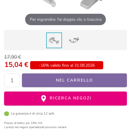
Per ingrandire: fai doppio clic o trascina
17,90 €
15,04
€
-16% valido fino al 31.08.2026
NEL CARRELLO
RICERCA NEGOZI
La giacenza è di circa 12 sett.
Prezzo di listino
più 19% IVA
I prezzi nei negozi specializzati possono variare.