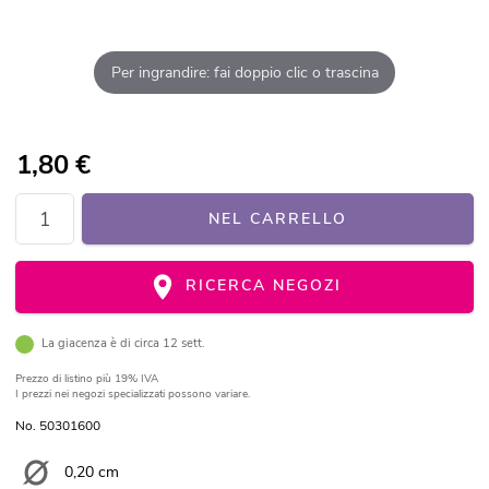
Per ingrandire: fai doppio clic o trascina
1,80
€
NEL CARRELLO
RICERCA NEGOZI
La giacenza è di circa 12 sett.
Prezzo di listino
più 19% IVA
I prezzi nei negozi specializzati possono variare.
No. 50301600
0,20 cm