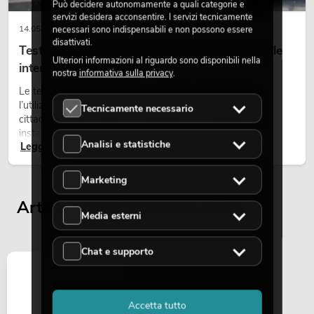
Può decidere autonomamente a quali categorie e
servizi desidera acconsentire. I servizi tecnicamente
14.05.2026
necessari sono indispensabili e non possono essere
disattivati.
Teste mobili outdoor: teste mobili resistenti alle
Ulteriori informazioni al riguardo sono disponibili nella
intemperie per eventi
nostra
informativa sulla privacy
.
Le teste mobili outdoor sono proiettori motorizzati per
l’utilizzo all’aperto. Vengono impiegate in festival, feste
Tecnicamente necessario
cittadine, concerti open-air, allestimenti architetturali e
installazioni temporanee all’esterno.
Analisi e statistiche
Leggi ora
Marketing
Articoli visualizzati per ultimi
Media esterni
Chat e supporto
Accetta tutto