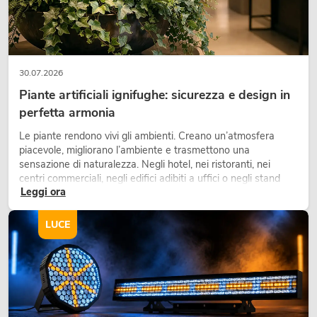
30.07.2026
Piante artificiali ignifughe: sicurezza e design in
perfetta armonia
Le piante rendono vivi gli ambienti. Creano un’atmosfera
piacevole, migliorano l’ambiente e trasmettono una
sensazione di naturalezza. Negli hotel, nei ristoranti, nei
centri commerciali, negli edifici adibiti a uffici o negli stand
Leggi ora
fieristici, una vegetazione di alta qualità è ormai parte
integrante dei moderni progetti di arredamento.
LUCE