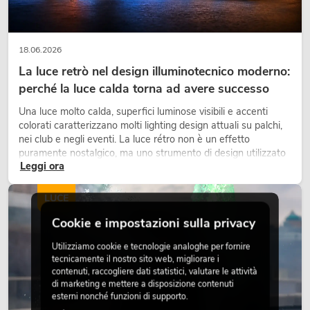
18.06.2026
La luce retrò nel design illuminotecnico moderno:
perché la luce calda torna ad avere successo
Una luce molto calda, superfici luminose visibili e accenti
colorati caratterizzano molti lighting design attuali su palchi,
nei club e negli eventi. La luce rétro non è un effetto
puramente nostalgico, ma uno strumento di design utilizzato
Leggi ora
in modo consapevole: crea atmosfera, dona carattere alle
scene e può rendere più emozionali i setup LED tecnici.
LUCE
Cookie e impostazioni sulla privacy
Utilizziamo cookie e tecnologie analoghe per fornire
tecnicamente il nostro sito web, migliorare i
contenuti, raccogliere dati statistici, valutare le attività
di marketing e mettere a disposizione contenuti
esterni nonché funzioni di supporto.