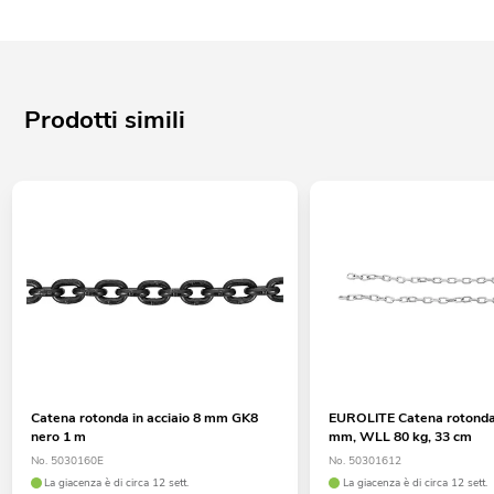
Prodotti simili
Catena rotonda in acciaio 8 mm GK8
EUROLITE Catena rotonda 
nero 1 m
mm, WLL 80 kg, 33 cm
No. 5030160E
No. 50301612
La giacenza è di circa 12 sett.
La giacenza è di circa 12 sett.