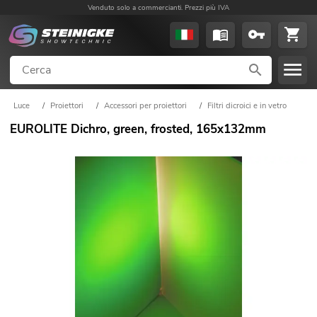
Venduto solo a commercianti. Prezzi più IVA
Luce
/
Proiettori
/
Accessori per proiettori
/
Filtri dicroici e in vetro
EUROLITE Dichro, green, frosted, 165x132mm