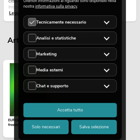
cittadine, concerti open-air, allestimenti architetturali e
Ulteriori informazioni al riguardo sono disponibili nella
nostra
informativa sulla privacy
.
installazioni temporanee all’esterno.
Leggi ora
Tecnicamente necessario
Analisi e statistiche
Articoli visualizzati per ultimi
Marketing
Media esterni
Chat e supporto
Accetta tutto
EUROLITE Dichro, green,
frosted, 165x132mm
Solo necessari
Salva selezione