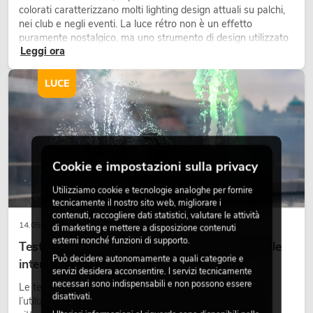
colorati caratterizzano molti lighting design attuali su palchi,
nei club e negli eventi. La luce rétro non è un effetto
puramente nostalgico, ma uno strumento di design utilizzato
Leggi ora
in modo consapevole: crea atmosfera, dona carattere alle
scene e può rendere più emozionali i setup LED tecnici.
LUCE
Cookie e impostazioni sulla privacy
Utilizziamo cookie e tecnologie analoghe per fornire
tecnicamente il nostro sito web, migliorare i
contenuti, raccogliere dati statistici, valutare le attività
14.05.2026
di marketing e mettere a disposizione contenuti
esterni nonché funzioni di supporto.
Teste mobili outdoor: teste mobili resistenti alle
Può decidere autonomamente a quali categorie e
intemperie per eventi
servizi desidera acconsentire. I servizi tecnicamente
necessari sono indispensabili e non possono essere
Le teste mobili outdoor sono proiettori motorizzati per
disattivati.
l’utilizzo all’aperto. Vengono impiegate in festival, feste