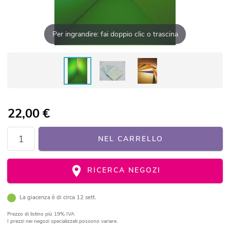
Per ingrandire: fai doppio clic o trascina
22,00
€
NEL CARRELLO
RICERCA NEGOZI
La giacenza è di circa 12 sett.
Prezzo di listino
più 19% IVA
I prezzi nei negozi specializzati possono variare.