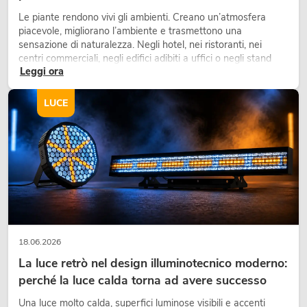
Le piante rendono vivi gli ambienti. Creano un’atmosfera
piacevole, migliorano l’ambiente e trasmettono una
sensazione di naturalezza. Negli hotel, nei ristoranti, nei
centri commerciali, negli edifici adibiti a uffici o negli stand
Leggi ora
fieristici, una vegetazione di alta qualità è ormai parte
integrante dei moderni progetti di arredamento.
LUCE
18.06.2026
La luce retrò nel design illuminotecnico moderno:
perché la luce calda torna ad avere successo
Una luce molto calda, superfici luminose visibili e accenti