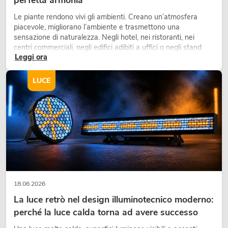
Le piante rendono vivi gli ambienti. Creano un’atmosfera
piacevole, migliorano l’ambiente e trasmettono una
sensazione di naturalezza. Negli hotel, nei ristoranti, nei
centri commerciali, negli edifici adibiti a uffici o negli stand
Leggi ora
fieristici, una vegetazione di alta qualità è ormai parte
integrante dei moderni progetti di arredamento.
LUCE
18.06.2026
La luce retrò nel design illuminotecnico moderno:
perché la luce calda torna ad avere successo