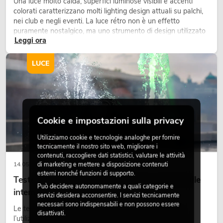
Una luce molto calda, superfici luminose visibili e accenti
colorati caratterizzano molti lighting design attuali su palchi,
nei club e negli eventi. La luce rétro non è un effetto
puramente nostalgico, ma uno strumento di design utilizzato
Leggi ora
in modo consapevole: crea atmosfera, dona carattere alle
scene e può rendere più emozionali i setup LED tecnici.
LUCE
Cookie e impostazioni sulla privacy
Utilizziamo cookie e tecnologie analoghe per fornire
tecnicamente il nostro sito web, migliorare i
contenuti, raccogliere dati statistici, valutare le attività
di marketing e mettere a disposizione contenuti
14.05.2026
esterni nonché funzioni di supporto.
Teste mobili outdoor: teste mobili resistenti alle
Può decidere autonomamente a quali categorie e
intemperie per eventi
servizi desidera acconsentire. I servizi tecnicamente
necessari sono indispensabili e non possono essere
Le teste mobili outdoor sono proiettori motorizzati per
disattivati.
l’utilizzo all’aperto. Vengono impiegate in festival, feste