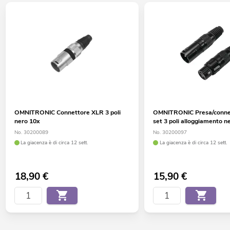
OMNITRONIC Connettore XLR 3 poli
OMNITRONIC Presa/conne
nero 10x
set 3 poli alloggiamento n
No. 30200089
No. 30200097
La giacenza è di circa 12 sett.
La giacenza è di circa 12 sett.
18,90
€
15,90
€