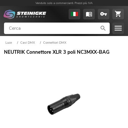
Venduto solo a commercianti. Prezzi più IVA
Luce
/
Cavi DMX
/
Connettori DMX
NEUTRIK Connettore XLR 3 poli NC3MXX-BAG