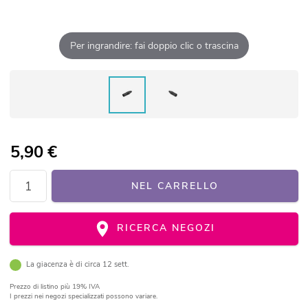
Per ingrandire: fai doppio clic o trascina
5,90
€
NEL CARRELLO
RICERCA NEGOZI
La giacenza è di circa 12 sett.
Prezzo di listino
più 19% IVA
I prezzi nei negozi specializzati possono variare.