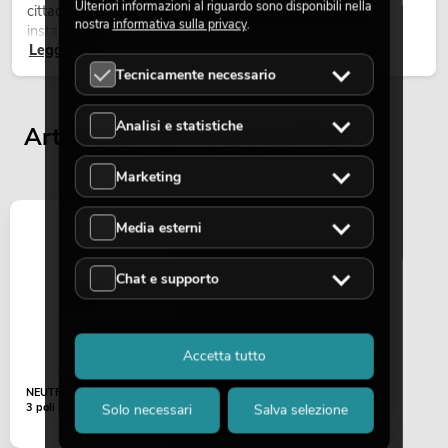
Ulteriori informazioni al riguardo sono disponibili nella
cittadine, concerti open-air, allestimenti architetturali e
nostra
informativa sulla privacy
.
installazioni temporanee all’esterno.
Leggi ora
Tecnicamente necessario
Analisi e statistiche
Articoli visualizzati per ultimi
Marketing
Media esterni
Chat e supporto
Accetta tutto
NEUTRIK Connettore XLR
3 poli NC3MXX-BAG
Solo necessari
Salva selezione