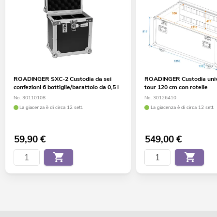
ROADINGER SXC-2 Custodia da sei
ROADINGER Custodia univ
confezioni 6 bottiglie/barattolo da 0,5 l
tour 120 cm con rotelle
No. 30110108
No. 30126410
La giacenza è di circa 12 sett.
La giacenza è di circa 12 sett.
59,90
€
549,00
€