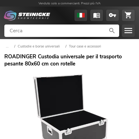
Venduto solo a commercianti. Prezzi più IVA
...
/
Custodie e borse universali
/
Tour case e accessori
ROADINGER Custodia universale per il trasporto
pesante 80x60 cm con rotelle