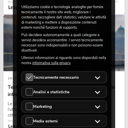
puramente nostalgico, ma uno strumento di design utilizzato
Leggi ora
Utilizziamo cookie e tecnologie analoghe per fornire
in modo consapevole: crea atmosfera, dona carattere alle
tecnicamente il nostro sito web, migliorare i
scene e può rendere più emozionali i setup LED tecnici.
contenuti, raccogliere dati statistici, valutare le attività
LUCE
di marketing e mettere a disposizione contenuti
esterni nonché funzioni di supporto.
Può decidere autonomamente a quali categorie e
servizi desidera acconsentire. I servizi tecnicamente
necessari sono indispensabili e non possono essere
disattivati.
Ulteriori informazioni al riguardo sono disponibili nella
nostra
informativa sulla privacy
.
Tecnicamente necessario
14.05.2026
Teste mobili outdoor: teste mobili resistenti alle
Analisi e statistiche
intemperie per eventi
Le teste mobili outdoor sono proiettori motorizzati per
Marketing
l’utilizzo all’aperto. Vengono impiegate in festival, feste
cittadine, concerti open-air, allestimenti architetturali e
installazioni temporanee all’esterno.
Media esterni
Leggi ora