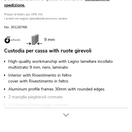
spedizione.
Prezzo di listino
più 19% IVA
I prezzi nei negozi specializzati possono variare.
No. 30126766
9 mm
Custodia per cassa with ruote girevoli
High-quality workmanship with Legno lamellare incollato
multistrato 9 mm, nero, laminato
Interior with Rivestimento in feltro
cover with Rivestimento in feltro
Aluminum profile frames 30mm with rounded edges
2 maniglie pieghevoli cromate
3 Cerniere di bloccaggio cromate
2 Serrature a farfalla di alta qualità
Closes with a
4 x ruote girevoli with 2 locking brakes