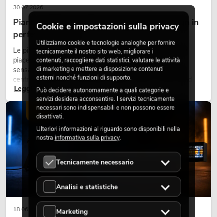
30.07.2026
Piante artificiali ignifughe: sicurezza e design in
Cookie e impostazioni sulla privacy
perfetta armonia
Utilizziamo cookie e tecnologie analoghe per fornire
Le piante rendono vivi gli ambienti. Creano un’atmosfera
tecnicamente il nostro sito web, migliorare i
piacevole, migliorano l’ambiente e trasmettono una
contenuti, raccogliere dati statistici, valutare le attività
di marketing e mettere a disposizione contenuti
sensazione di naturalezza. Negli hotel, nei ristoranti, nei
esterni nonché funzioni di supporto.
centri commerciali, negli edifici adibiti a uffici o negli stand
Leggi ora
fieristici, una vegetazione di alta qualità è ormai parte
Può decidere autonomamente a quali categorie e
integrante dei moderni progetti di arredamento.
servizi desidera acconsentire. I servizi tecnicamente
necessari sono indispensabili e non possono essere
LUCE
disattivati.
Ulteriori informazioni al riguardo sono disponibili nella
nostra
informativa sulla privacy
.
Tecnicamente necessario
Analisi e statistiche
18.06.2026
Marketing