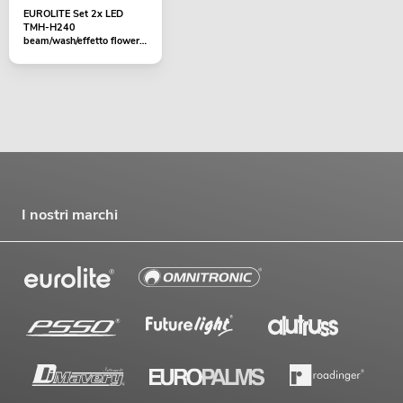
EUROLITE Set 2x LED
TMH-H240
beam/wash/effetto flower
+ custodia
I nostri marchi