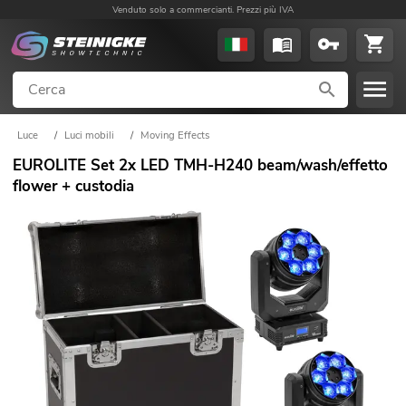
Venduto solo a commercianti. Prezzi più IVA
Luce
/
Luci mobili
/
Moving Effects
EUROLITE Set 2x LED TMH-H240 beam/wash/effetto
flower + custodia