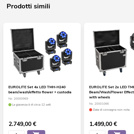
Prodotti simili
EUROLITE Set 4x LED TMH-H240
EUROLITE Set 2x LED T
beam/wash/effetto flower + custodia
Beam/Wash/Flower Effect 
with wheels
No. 20000969
No. 20001066
La giacenza è di circa 12 sett.
Data di consegna non nota
2.749,00
€
1.499,00
€