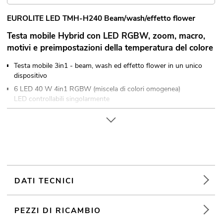
EUROLITE LED TMH-H240 Beam/wash/effetto flower
Testa mobile Hybrid con LED RGBW, zoom, macro,
motivi e preimpostazioni della temperatura del colore
Testa mobile 3in1 - beam, wash ed effetto flower in un unico
dispositivo
6 LED 40 W 4in1 RGBW (miscela di colori omogenea)
LED controllabili singolarmente
Positioning within 540° PAN, 240° TILT
Angolo PAN commutabile tra 540°e 360°
Correzione posizione automatica (feedback)
Posizionamento esatto (risoluzione a 16 bit)
Zoom motorizzato; Rotazione lente
Miscela di colori in continuo; Cambio colore; Colori
DATI TECNICI
preimpostato; Modello preimpostato; Colori dello sfondo
regolabile; Velocità del dimmer (risposta al salto) regolabile
PEZZI DI RICAMBIO
Effetto stroboscopico; Effetto a ventaglio; Effetto floreale;