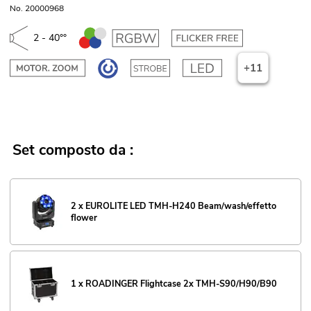
No. 20000968
2 - 40°°
+11
Set composto da :
2 x EUROLITE LED TMH-H240 Beam/wash/effetto
flower
1 x ROADINGER Flightcase 2x TMH-S90/H90/B90