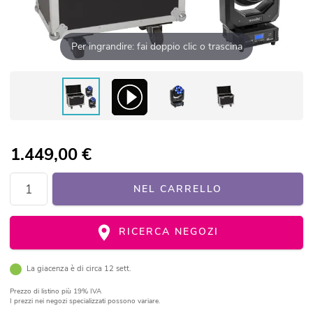
Per ingrandire: fai doppio clic o trascina
1.449,00
€
NEL CARRELLO
RICERCA NEGOZI
La giacenza è di circa 12 sett.
Prezzo di listino
più 19% IVA
I prezzi nei negozi specializzati possono variare.