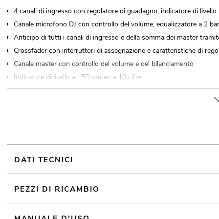
4 canali di ingresso con regolatore di guadagno, indicatore di livell
Canale microfono DJ con controllo del volume, equalizzatore a 2 band
Anticipo di tutti i canali di ingresso e della somma dei master tramit
Crossfader con interruttori di assegnazione e caratteristiche di regol
Canale master con controllo del volume e del bilanciamento
Indicatore di livello a LED stereo a 10 cifre
Uscita monitor regolabile
8 ingressi line e 2 ingressi phono tramite prese RCA
Uscite XLR simmetriche e prese RCA
Uscita record, indipendente dal master
Custodia per mixer
Per campi di applicazione come, ad esempio,: Sala da feste; DJ mobili
DATI TECNICI
audioplayer
PEZZI DI RICAMBIO
Controllabile via Bluetooth
MANUALE D'USO