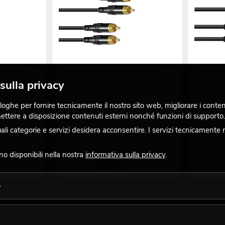
x2 messa a
SOMMER CABLE Cavo RCA 2x2 3 m
OMNITRON
sulla privacy
nero Hicon
disponibili
disponibili molte versioni
No. 302093
ghe per fornire tecnicamente il nostro sito web, migliorare i contenuti
No. 30307394
La giacenz
 mettere a disposizione contenuti esterni nonché funzioni di supporto.
La giacenza è di circa 12 sett.
 categorie e servizi desidera acconsentire. I servizi tecnicamente 
54,90
€
3,50
€
ono disponibili nella nostra
informativa sulla privacy
.
o