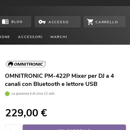
BLOG
CARRELLO
ACCESSO
IONE
ACCESSORI
MARCHI
OMNITRONIC PM-422P Mixer per DJ a 4
canali con Bluetooth e lettore USB
La giacenza è di circa 12 sett.
229,00
€