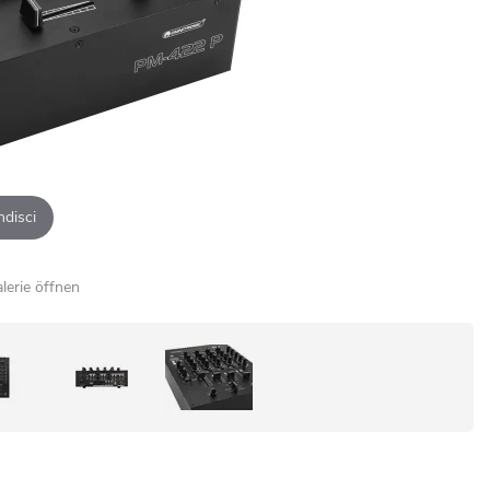
ndisci
alerie öffnen