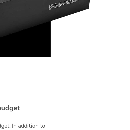
P
 budget
et. In addition to