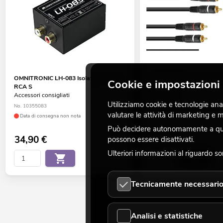
OMNITRONIC LH-083 Isolatore stereo
OMNITRONIC Cavo RCA 2
Cookie e impostazioni 
RCA S
terra 1,5 m
Accessori consigliati
No. 3020940N
Utilizziamo cookie e tecnologie analo
No. 10355083
La giacenza è di circa 12 sett.
valutare le attività di marketing e
Data di consegna non nota
Può decidere autonomamente a quali
34,90
€
6,90
€
possono essere disattivati.
Ulteriori informazioni al riguardo s
Tecnicamente necessari
Analisi e statistiche