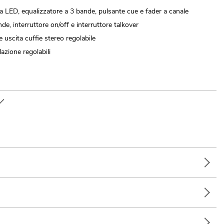
o a LED, equalizzatore a 3 bande, pulsante cue e fader a canale
e, interruttore on/off e interruttore talkover
e uscita cuffie stereo regolabile
azione regolabili
/Intrattenitori solisti; Uso mobile