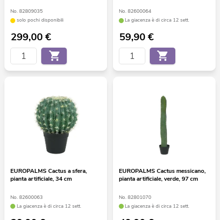
No. 82809035
No. 82600064
solo pochi disponibili
La giacenza è di circa 12 sett.
299,00
€
59,90
€
EUROPALMS Cactus a sfera,
EUROPALMS Cactus messicano,
pianta artificiale, 34 cm
pianta artificiale, verde, 97 cm
No. 82600063
No. 82801070
La giacenza è di circa 12 sett.
La giacenza è di circa 12 sett.