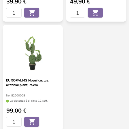
39,90
€
49,90
€
EUROPALMS Nopal cactus,
artificial plant, 75cm
No. 82600068
La giacenza è di circa 12 sett.
99,00
€