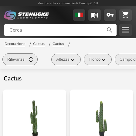
Venduto solo a commercianti. Prezzi più IVA
Decorazione
/
Cactus
/
Cactus
/
Rilevanza
Altezza
Tronco
Campo di
Cactus