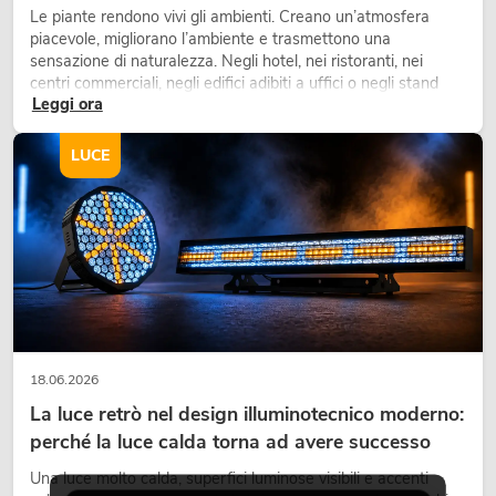
Le piante rendono vivi gli ambienti. Creano un’atmosfera
piacevole, migliorano l’ambiente e trasmettono una
sensazione di naturalezza. Negli hotel, nei ristoranti, nei
centri commerciali, negli edifici adibiti a uffici o negli stand
Leggi ora
fieristici, una vegetazione di alta qualità è ormai parte
integrante dei moderni progetti di arredamento.
LUCE
18.06.2026
La luce retrò nel design illuminotecnico moderno:
perché la luce calda torna ad avere successo
Una luce molto calda, superfici luminose visibili e accenti