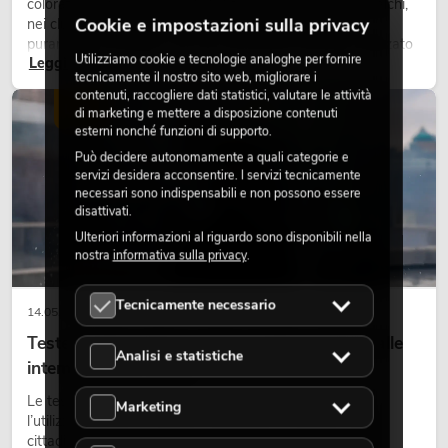
colorati caratterizzano molti lighting design attuali su palchi,
Cookie e impostazioni sulla privacy
nei club e negli eventi. La luce rétro non è un effetto
puramente nostalgico, ma uno strumento di design utilizzato
Utilizziamo cookie e tecnologie analoghe per fornire
Leggi ora
in modo consapevole: crea atmosfera, dona carattere alle
tecnicamente il nostro sito web, migliorare i
scene e può rendere più emozionali i setup LED tecnici.
contenuti, raccogliere dati statistici, valutare le attività
LUCE
di marketing e mettere a disposizione contenuti
esterni nonché funzioni di supporto.
Può decidere autonomamente a quali categorie e
servizi desidera acconsentire. I servizi tecnicamente
necessari sono indispensabili e non possono essere
disattivati.
Ulteriori informazioni al riguardo sono disponibili nella
nostra
informativa sulla privacy
.
Tecnicamente necessario
14.05.2026
Teste mobili outdoor: teste mobili resistenti alle
Analisi e statistiche
intemperie per eventi
Le teste mobili outdoor sono proiettori motorizzati per
Marketing
l’utilizzo all’aperto. Vengono impiegate in festival, feste
cittadine, concerti open-air, allestimenti architetturali e